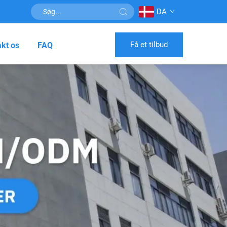
DA
Få et tilbud
kt os
FAQ