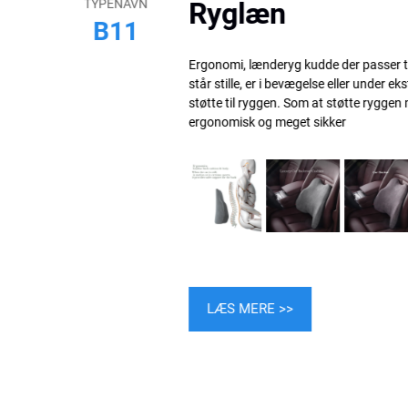
NAVN
Ryglæn
11
Ergonomi, lænderyg kudde der passer til kroppen. Uanset o
står stille, er i bevægelse eller under ekstrem sport, giver den
støtte til ryggen. Som at støtte ryggen med begge hænder, e
ergonomisk og meget sikker
LÆS MERE >>