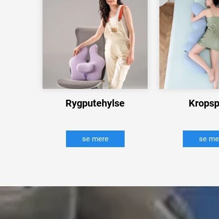
Rygputehylse
Krops
se mere
se me