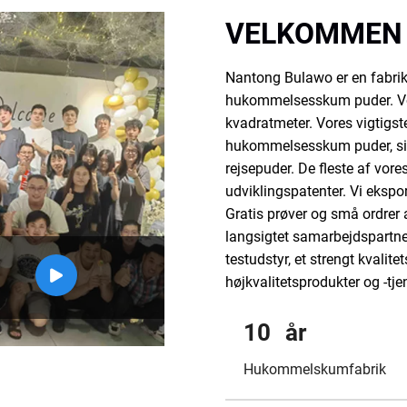
VELKOMMEN T
Nantong Bulawo er en fabrik, 
hukommelsesskum puder. Vor
kvadratmeter. Vores vigtigs
hukommelsesskum puder, sid
rejsepuder. De fleste af vore
udviklingspatenter. Vi ekspor
Gratis prøver og små ordrer a
langsigtet samarbejdspartner
testudstyr, et strengt kvalit
højkvalitetsprodukter og -tjen
10
år
Hukommelskumfabrik