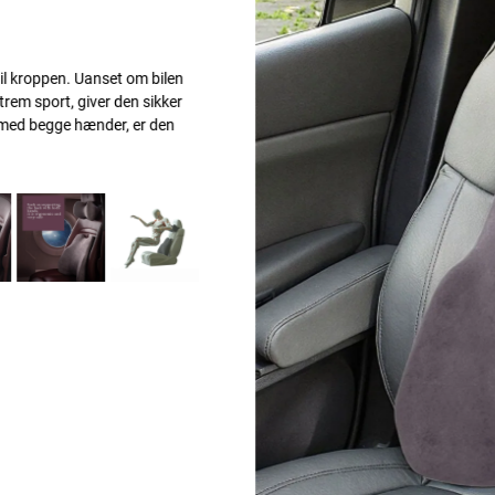
m bilen
 sikker
r den