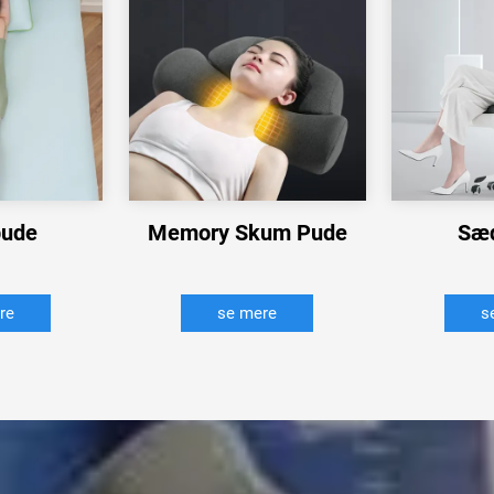
pude
Memory Skum Pude
Sæ
re
se mere
s