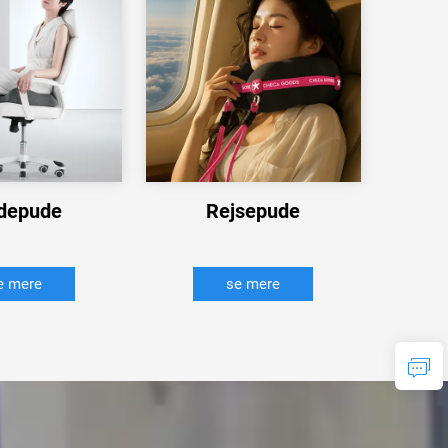
depude
Rejsepude
e mere
se mere