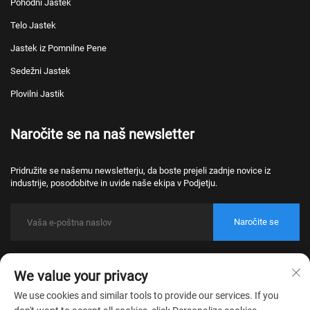
Pohodni Jastek
Telo Jastek
Jastek iz Pomnilne Pene
Sedežni Jastek
Plovilni Jastik
Naročite se na naš newsletter
Pridružite se našemu newsletterju, da boste prejeli zadnje novice iz
industrije, posodobitve in uvide naše ekipa v Podjetju.
Naročite se
Avtorske pravice © 2026 Nantong Bulawo Home Textile Co., Ltd. Beijing.
We value your privacy
Vse pravice pridržane.
Pravilnik o zasebnosti
We use cookies and similar tools to provide our services. If you