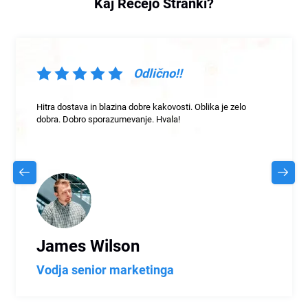
Kaj Rečejo Stranki?
Odlično!!
a je zelo
Odlična storitev od odlične ekipe v odlični podjetju. 
dobrih kakovosti in točno tisto, kar smo pričakovali.
priporočam tega dobavitelja.
Sarah Johnson
Vodja finančne odseka