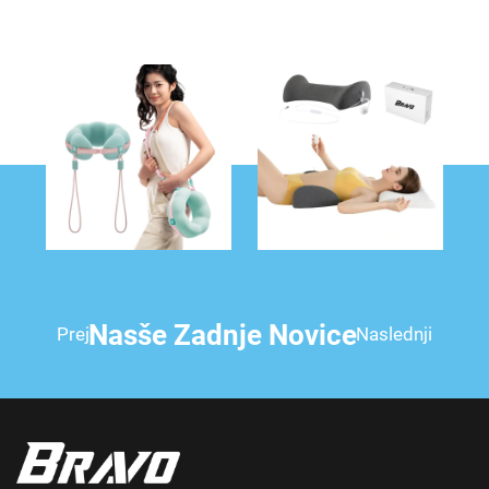
Nasše Zadnje Novice
Prej
Naslednji