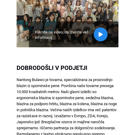
Kliknite na video, da izveste več
informacij
DOBRODOŠLI V PODJETJI
Nantong Bulawo je tovarna, specializirana za proizvodnjo
blazin iz spominske pene. Površina naše tovarne presega
10.000 kvadratnih metrov. Naši glavni izdelki so
ergonomska blazina iz spominske pene, sedežna blazina,
blazina za podporo hrbtu, blazina za kolena, blazina za noge
in potniška blazina. Večina naših izdelkov ima več patentov
za raziskave in razvoj. Izvažamo v Evropo, ZDA, Korejo,
Japonsko ipd. Brezplačne vzorce in majhne naročila
sprejemamo. Iščemo partnerja za dolgoročno sodelovanje.
Razpolagamo z lastno strokovno preskusno opremo,