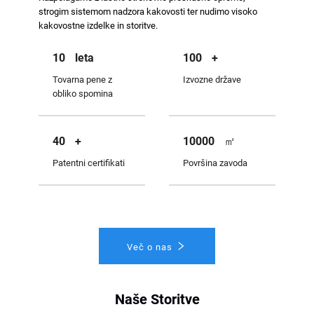
strogim sistemom nadzora kakovosti ter nudimo visoko
kakovostne izdelke in storitve.
10
leta
100
+
Tovarna pene z
Izvozne države
obliko spomina
40
+
10000
㎡
Patentni certifikati
Površina zavoda
Več o nas
Naše Storitve