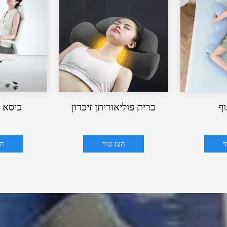
וף
כרית פוליאוריתן זיכרון
כיסא חhion
ד
הצג עוד
הצ