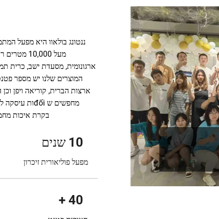
ננטונג בולאוו היא מפעל המתמ
מעל 10,000 
ארגונומית, מסעדת ישב, כרית תמיכ
המוצרים שלנו יש מספר פטנט
ארצות הברית, קוריאה ויפן וכן 
מחפשים ש đốiו
בקרת איכות מחמי
10
שנים
מפעל פוליאורית זיכרון
+
40