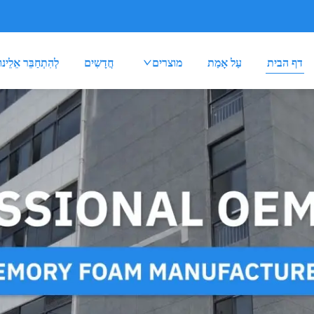
דף הבית
עַל אָמַת
מוצרים
חֲדָשִים
לְהִתְחַבֵּר אֵלֵינוּ