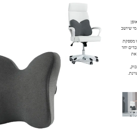
 או
 בשתי