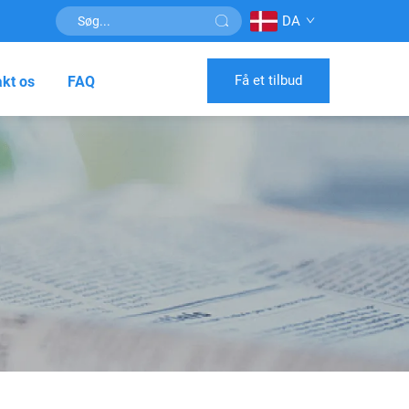
DA
Få et tilbud
kt os
FAQ