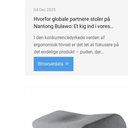
04 Dec 2025
Hvorfor globale partnere stoler på
Nantong Bulawo: Et kig ind i vores
fabrik og kvalitetskontrol
I den konkurrencedyrkede verden af
ergonomisk trivsel er det let at fokusere på
det endelige produkt – puden, der
understøtter en nakke, pude, der lindrer
Browserdata
rygsmerter, støtten, der transformerer
hvilen. Men hos Nantong Bulawo mener vi,
at sand kvalitet, ...