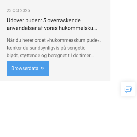
23 Oct 2025
Udover puden: 5 overraskende
anvendelser af vores hukommelskum-
understøtninger i dit daglige liv
Når du hører ordet »hukommesskum pude«,
tænker du sandsynligvis på sengetid –
blødt, støttende og beregnet til de timer
mellem skumring og daggry. Men hos
Browserdata
Nantong Bulawo mener vi, at ægte komfort
ikke bør begrænses til soveværelset. Vores
højkvalitets, patenterede
hukommesskumstøtter er udviklet med
alsidighed i tankerne og fremstillet for at
løse en bred vifte af daglige ubehag, langt
ud over blot søvn. Fra kontoret til
træningscenteret, sofaen til bilen – disse
multifunktionelle værktøjer er designet til at