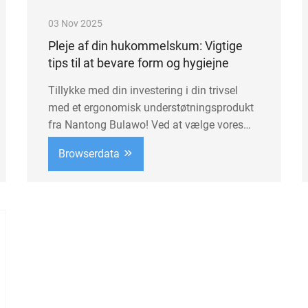
03 Nov 2025
Pleje af din hukommelskum: Vigtige
tips til at bevare form og hygiejne
Tillykke med din investering i din trivsel
med et ergonomisk understøtningsprodukt
fra Nantong Bulawo! Ved at vælge vores
højtydende hukommesskum-puder, -puder
Browserdata
og -understøtninger har du sat fokus på
overlegen komfort, rygsøjlehelbred og
langsigtede fordele. ...