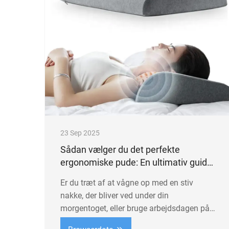
23 Sep 2025
Sådan vælger du det perfekte
ergonomiske pude: En ultimativ guide
til hals, ryg og benstøtte
Er du træt af at vågne op med en stiv
nakke, der bliver ved under din
morgentoget, eller bruge arbejdsdagen på
at kæmpe mod en øm ryg, der forstyrrer din