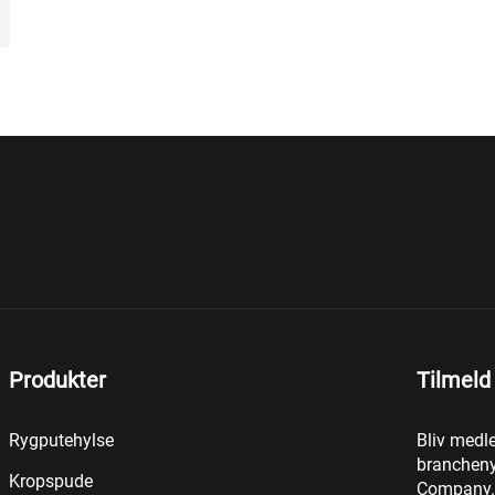
Produkter
Tilmeld
Rygputehylse
Bliv medl
brancheny
Kropspude
Company.