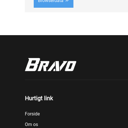
Browserdata
koncentration? Du er ikke alene. I dagens
hastige verden – hvor skrivebordsjob, l...
Hurtigt link
Forside
Om os