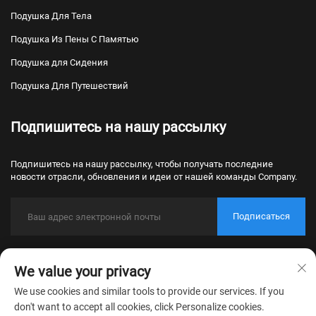
Подушка Для Тела
Подушка Из Пены С Памятью
Подушка для Сидения
Подушка Для Путешествий
Подпишитесь на нашу рассылку
Подпишитесь на нашу рассылку, чтобы получать последние
новости отрасли, обновления и идеи от нашей команды Company.
Подписаться
Авторские права © 2026 Nantong Bulawo Home Textile Co., Ltd. Пекин.
We value your privacy
Все права защищены.
Политика конфиденциальности
We use cookies and similar tools to provide our services. If you
don't want to accept all cookies, click Personalize cookies.