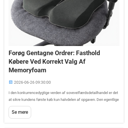
Forøg Gentagne Ordrer: Fasthold
Købere Ved Korrekt Valg Af
Memoryfoam
2026-06-26 09:30:00
I den konkurrencedygtige verden af sovevelfærdsdetailhandel er det
at sikre kundens første køb kun halvdelen af opgaven. Den egentlige
udfordring – og den egentlige mulighed – ligger i at omdanne denne
Se mere
én-gangs-køber til en loyal, gentagende kunde. For B2B-
detailhandlere...