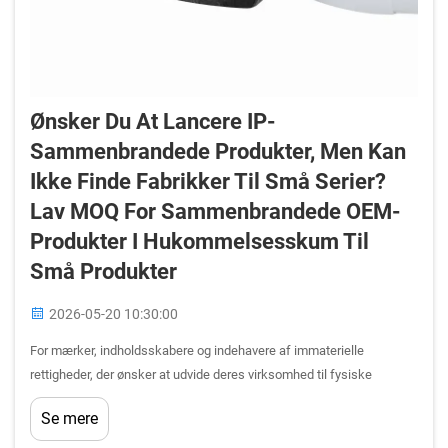
Ønsker Du At Lancere IP-
Sammenbrandede Produkter, Men Kan
Ikke Finde Fabrikker Til Små Serier?
Lav MOQ For Sammenbrandede OEM-
Produkter I Hukommelsesskum Til
Små Produkter
2026-05-20 10:30:00
For mærker, indholdsskabere og indehavere af immaterielle
rettigheder, der ønsker at udvide deres virksomhed til fysiske
merchandiseprodukter, repræsenterer kategorien
Se mere
hukommelsesskum-puder ét af de mest kommercielt attraktive
indgangspunkter inden for livsstils- og velværeprodukter.