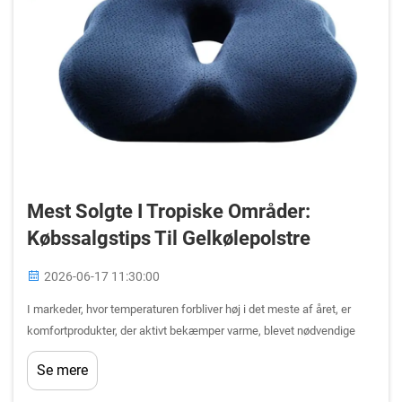
Mest Solgte I Tropiske Områder:
Købssalgstips Til Gelkølepolstre
2026-06-17 11:30:00
I markeder, hvor temperaturen forbliver høj i det meste af året, er
komfortprodukter, der aktivt bekæmper varme, blevet nødvendige
varer snarere end luksusudvidelser. Gelkølepolstre er fremkommet
Se mere
som en af de hurtigst voksende produktkategorier ...