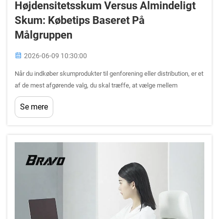
Højdensitetsskum Versus Almindeligt
Skum: Købetips Baseret På
Målgruppen
2026-06-09 10:30:00
Når du indkøber skumprodukter til genforening eller distribution, er et
af de mest afgørende valg, du skal træffe, at vælge mellem
højdensitetsskum og almindeligt skum. Dette valg handler ikke blot
Se mere
om produktspecifikationer – det påvirker direkte …