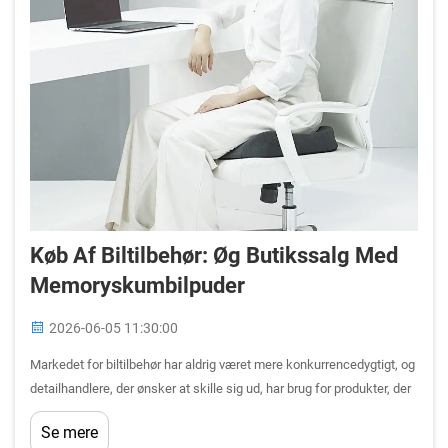
Køb Af Biltilbehør: Øg Butikssalg Med
Memoryskumbilpuder
2026-06-05 11:30:00
Markedet for biltilbehør har aldrig været mere konkurrencedygtigt, og
detailhandlere, der ønsker at skille sig ud, har brug for produkter, der
kombinerer reel brugsværdi med stærk forbrugerappel. En
Se mere
hukommelsesskum-bilpude opfylder begge krav med