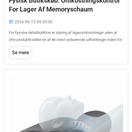
Fysisk Butikskøb: Omkostningskontrol
For Lager Af Memoryschaum
2026-06-15 09:30:00
For fysiske detailbutikker er styring af lageromkostninger uden at
ofre produktkvalitet en af de mest vedvarende udfordringer inden for
seng og soveaccessoires. Når det drejer sig om at lagre et udvalg af
Se mere
memoryschaumpuder, er de beslutninger, du tager...