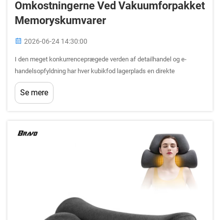
Omkostningerne Ved Vakuumforpakket
Memoryskumvarer
2026-06-24 14:30:00
I den meget konkurrenceprægede verden af detailhandel og e-
handelsopfyldning har hver kubikfod lagerplads en direkte
omkostning. Virksomheder, der handler med senge, puder og
Se mere
soveaccessoires, står over for en særlig akut udfordring: voluminøse
skumprodukter co...