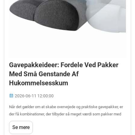
Gavepakkeideer: Fordele Ved Pakker
Med Små Genstande Af
Hukommelsesskum
2026-06-11 12:00:00
Når det gælder om at skabe overvejede og praktiske gavepakker, er
der få kombinationer, der tilbyder så meget værdi som pakker med
små genstande af memoryskum. Disse kompakte,
Se mere
komfortorienterede produkter er blevet en fast bestanddel af