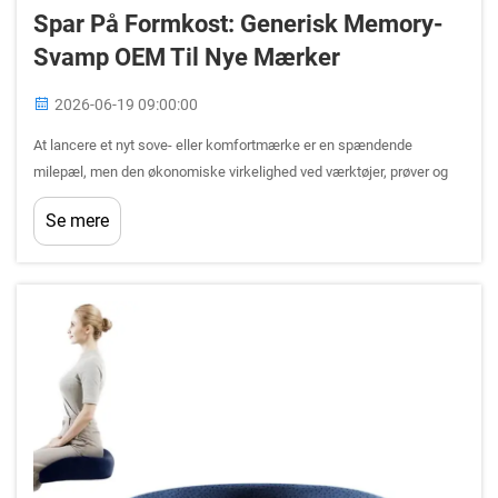
Spar På Formkost: Generisk Memory-
Svamp OEM Til Nye Mærker
2026-06-19 09:00:00
At lancere et nyt sove- eller komfortmærke er en spændende
milepæl, men den økonomiske virkelighed ved værktøjer, prøver og
minimumsordrebetingelser kan hurtigt udhule budgetter i de tidlige
Se mere
faser. En af de smarteste strategiske beslutninger, et nyt mærke kan
træffe, er at l...