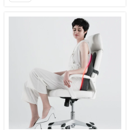
bemærkelsesværdig konsekvens. Fra daglig...