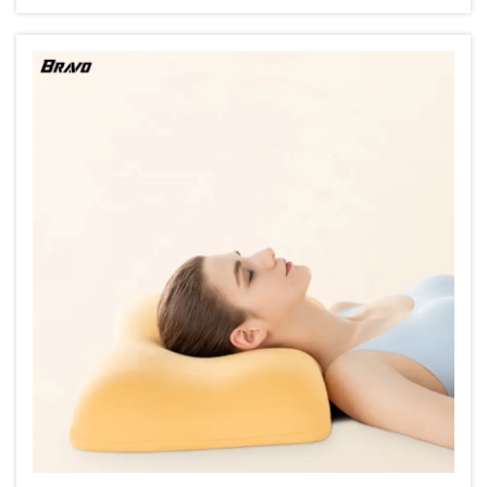
gavekulturen netop fordi de imødegår altid...