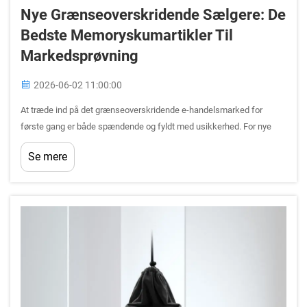
Nye Grænseoverskridende Sælgere: De
Bedste Memoryskumartikler Til
Markedsprøvning
2026-06-02 11:00:00
At træde ind på det grænseoverskridende e-handelsmarked for
første gang er både spændende og fyldt med usikkerhed. For nye
sælgere, der leder efter en pålidelig, lavrisiko-produktkategori med
Se mere
konstant global efterspørgsel, skiller hukommelsesskum-
sædepuden sig frem...