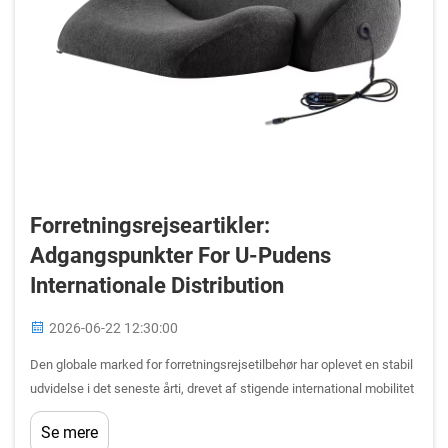
Forretningsrejseartikler:
Adgangspunkter For U-Pudens
Internationale Distribution
2026-06-22 12:30:00
Den globale marked for forretningsrejsetilbehør har oplevet en stabil
udvidelse i det seneste årti, drevet af stigende international mobilitet
og en voksende efterspørgsel efter komfortløsninger under
Se mere
langdistanceflyvninger og transitperioder. Blandt de mest populære...