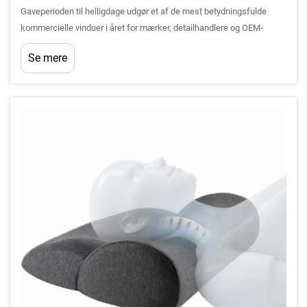
Gaveperioden til helligdage udgør et af de mest betydningsfulde
kommercielle vinduer i året for mærker, detailhandlere og OEM-
købere, der ønsker at differentiere deres produktudvalg. Blandt de
Se mere
mest alsidige og forbrugerkærede materialer inden for komfort...