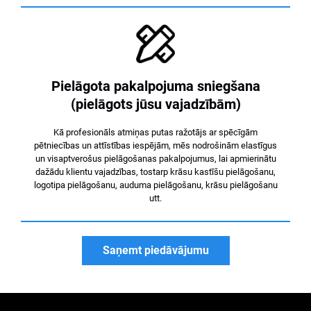
Pielāgota pakalpojuma sniegšana
(pielāgots jūsu vajadzībām)
Kā profesionāls atmiņas putas ražotājs ar spēcīgām
pētniecības un attīstības iespējām, mēs nodrošinām elastīgus
un visaptverošus pielāgošanas pakalpojumus, lai apmierinātu
dažādu klientu vajadzības, tostarp krāsu kastīšu pielāgošanu,
logotipa pielāgošanu, auduma pielāgošanu, krāsu pielāgošanu
utt.
Saņemt piedāvājumu