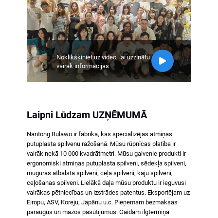
Noklikšķiniet uz video, lai uzzinātu
vairāk informācijas
Laipni Lūdzam UZŅĒMUMĀ
Nantong Bulawo ir fabrika, kas specializējas atmiņas
putuplasta spilvenu ražošanā. Mūsu rūpnīcas platība ir
vairāk nekā 10 000 kvadrātmetri. Mūsu galvenie produkti ir
ergonomiski atmiņas putuplasta spilveni, sēdekļa spilveni,
muguras atbalsta spilveni, ceļa spilveni, kāju spilveni,
ceļošanas spilveni. Lielākā daļa mūsu produktu ir ieguvusi
vairākas pētniecības un izstrādes patentus. Eksportējam uz
Eiropu, ASV, Koreju, Japānu u.c. Pieņemam bezmaksas
paraugus un mazos pasūtījumus. Gaidām ilgtermiņa