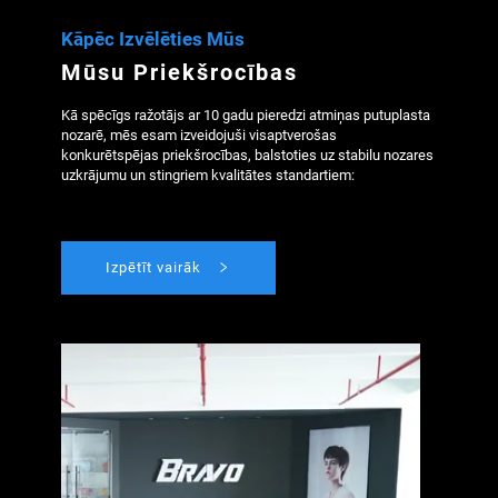
Kāpēc Izvēlēties Mūs
Mūsu Priekšrocības
Kā spēcīgs ražotājs ar 10 gadu pieredzi atmiņas putuplasta 
nozarē, mēs esam izveidojuši visaptverošas 
konkurētspējas priekšrocības, balstoties uz stabilu nozares 
uzkrājumu un stingriem kvalitātes standartiem: 
Izpētīt vairāk