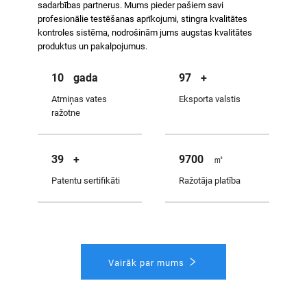
sadarbības partnerus. Mums pieder pašiem savi
profesionālie testēšanas aprīkojumi, stingra kvalitātes
kontroles sistēma, nodrošinām jums augstas kvalitātes
produktus un pakalpojumus.
10
gada
100
+
Atmiņas vates
Eksporta valstis
ražotne
40
+
10000
㎡
Patentu sertifikāti
Ražotāja platība
Vairāk par mums