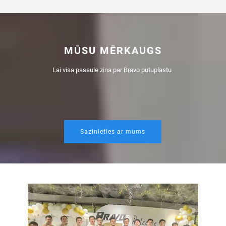
MŪSU MĒRKAUGS
Lai visa pasaule zina par Bravo putuplastu 
Sazinieties ar mums