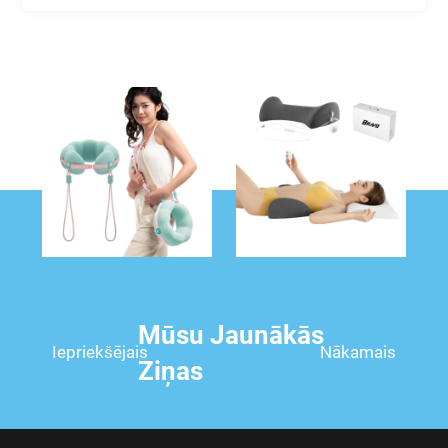
Mūsu Jaunākās
Iepriekšējais
Nākamais
Ziņas