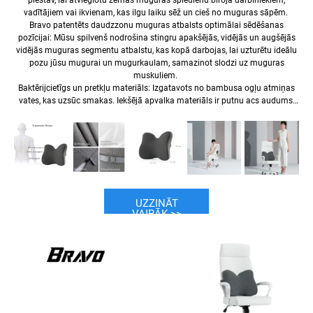
rā.
vadītājiem vai ikvienam, kas ilgu laiku sēž un cieš no muguras sāpēm.
asts
Bravo patentēts daudzzonu muguras atbalsts optimālai sēdēšanas
pozīcijai: Mūsu spilvenš nodrošina stingru apakšējās, vidējās un augšējās
vidējās muguras segmentu atbalstu, kas kopā darbojas, lai uzturētu ideālu
ama
pozu jūsu mugurai un mugurkaulam, samazinot slodzi uz muguras
muskuliem.
Baktērijcietīgs un pretkļu materiāls: Izgatavots no bambusa ogļu atmiņas
īnas
vates, kas uzsūc smakas. Iekšējā apvalka materiāls ir putnu acs audums,
kas ir ļoti elpojošs.
Ar regulējamu siknu: ērti piestiprināms automašīnā, biroja sēdeklī utt.
UZZINĀT
VAIRĀK >>