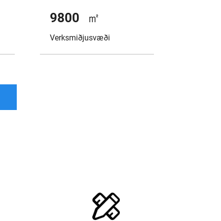
10000
㎡
Verksmiðjusvæði