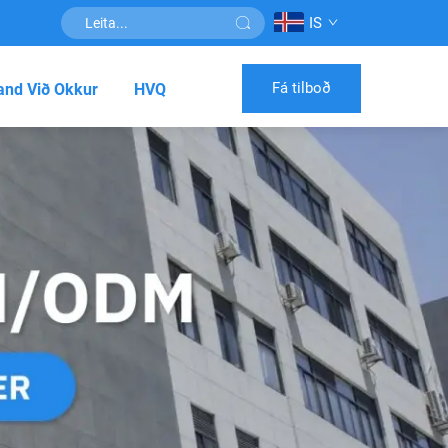
IS
Fá tilboð
nd Við Okkur
HVQ