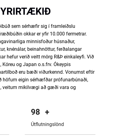
FYRIRTÆKIÐ
búð sem sérhæfir sig í framleiðslu
æðibúðin okkar er yfir 10.000 fermetrar.
ingavinarliga minnisfoður húsnaður,
ur, knénálar, beinahnöttur, ferðalangar
ar hefur verið veitt mörg R&Þ einkaleyfi. Við
, Kóreu og Japan o.s.frv. Ókeypis
unartilboð eru bæði viðurkennd. Vonumst eftir
ð höfum eigin sérhæfðar prófunarbúnaði,
a, veitum mikilvægi að gæði vara og
100
+
Útflutningslönd