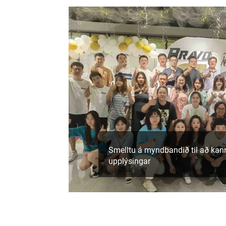
Smelltu á myndbandið til að kan
upplýsingar