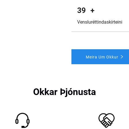
40
+
Vensluréttindaskírteini
Meira Um Okkur
Okkar Þjónusta