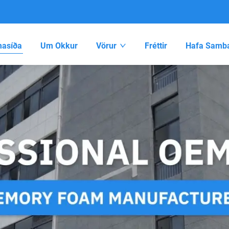
asíða
Um Okkur
Vörur
Fréttir
Hafa Samba