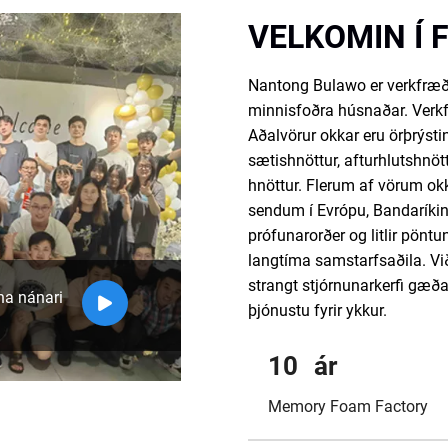
VELKOMIN Í 
Nantong Bulawo er verkfræði
minnisfoðra húsnaðar. Verkfr
Aðalvörur okkar eru örþrýst
sætishnöttur, afturhlutshnött
hnöttur. Flerum af vörum okk
sendum í Evrópu, Bandaríkin
prófunarorðer og litlir pönt
langtíma samstarfsaðila. Vi
strangt stjórnunarkerfi gæð
na nánari
þjónustu fyrir ykkur.
10
ár
Memory Foam Factory