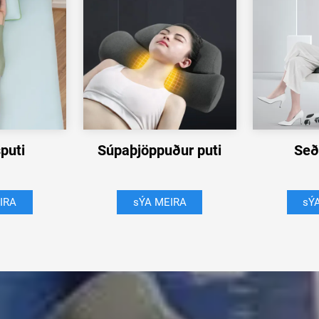
puti
Súpaþjöppuður puti
Seð
IRA
sÝA MEIRA
sÝ