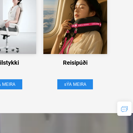
ilstykki
Reisipúði
A MEIRA
sÝA MEIRA