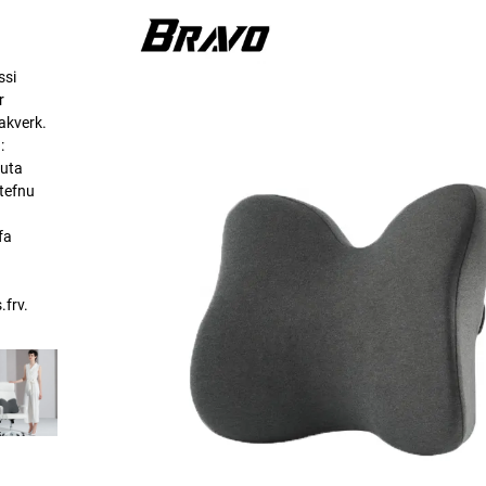
nn er
i
ðum