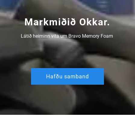
Markmiðið Okkar.
Látið heiminn vita um Bravo Memory Foam 
Hafðu samband