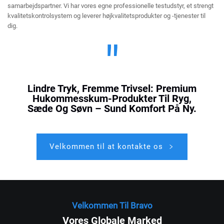
samarbejdspartner. Vi har vores egne professionelle testudstyr, et strengt
kvalitetskontrolsystem og leverer højkvalitetsprodukter og -tjenester til
dig.
"
Lindre Tryk, Fremme Trivsel: Premium
Hukommesskum-Produkter Til Ryg,
Sæde Og Søvn – Sund Komfort På Ny.
Velkommen til at kontakte os
Velkommen Til Bravo
Vores Globale Marked