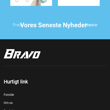
Vores Seneste Nyheder
Prew
Næste
Hurtigt link
Forside
Om os