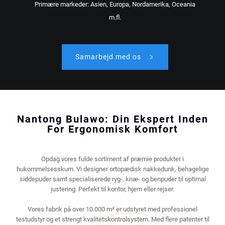
Primære markeder: Asien, Europa, Nordamerika, Oceania
m.fl.
Samarbejd med os
Nantong Bulawo: Din Ekspert Inden
For Ergonomisk Komfort
Opdag vores fulde sortiment af præmie produkter i
hukommelsesskum. Vi designer ortopædisk nakkedunk, behagelige
siddepuder samt specialiserede ryg-, knæ- og benpuder til optimal
justering. Perfekt til kontor, hjem eller rejser.
Vores fabrik på over 10.000 m² er udstyret med professionel
testudstyr og et strengt kvalitetskontrolsystem. Med flere patenter til