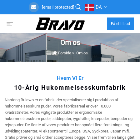
DA
[email protected]
Få et tilbud
Om os
Forside
>
Om os
Hvem Vi Er
10-Årig Hukommelsesskumfabrik
Nantong Bulawo er en fabrik, der specialiserer sig i produktion af
hukommelsesskum puder. Vores fabriksareal er over 10.000
kvadratmeter. Vores vigtigste produkter er ergonomiske
hukommelsesskum puder, siddeputer, rygstøtter, knæpuder, benpuder og
rejsepuder. De fleste af vores produkter har opnået flere forsknings- og
udviklingspatenter. Vi eksporterer til Europa, USA, Sydkorea, Japan m.fl.
Gratis prøver og små ordrer accepteres begge. Vi ser frem til en langsigtet