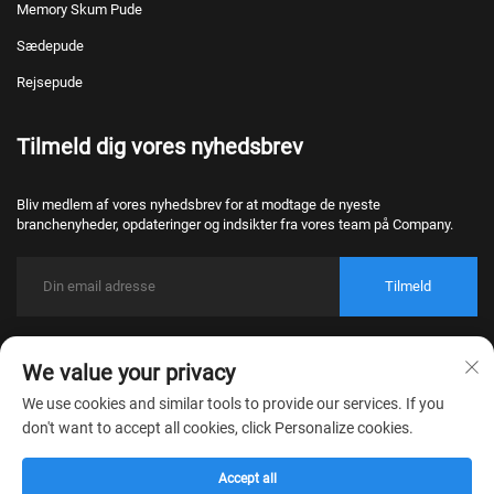
Memory Skum Pude
Sædepude
Rejsepude
Tilmeld dig vores nyhedsbrev
Bliv medlem af vores nyhedsbrev for at modtage de nyeste
branchenyheder, opdateringer og indsikter fra vores team på Company.
Tilmeld
Copyright © 2026 Nantong Bulawo Home Textile Co., Ltd. Beijing Alle
rettigheder forbeholdt.
We value your privacy
Privatlivspolitik
We use cookies and similar tools to provide our services. If you
don't want to accept all cookies, click Personalize cookies.
Accept all