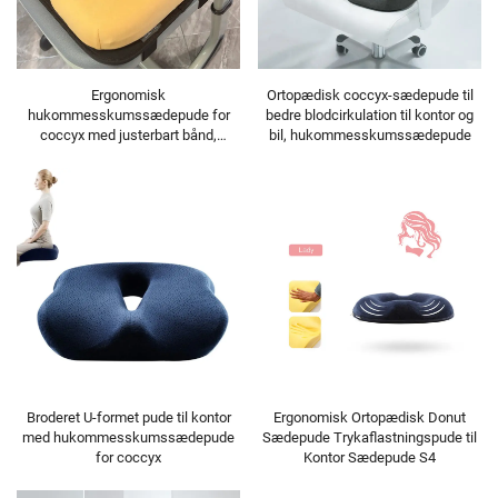
Ergonomisk
Ortopædisk coccyx-sædepude til
hukommesskumssædepude for
bedre blodcirkulation til kontor og
coccyx med justerbart bånd,
bil, hukommesskumssædepude
justerbar sædepude til skolestol
Broderet U-formet pude til kontor
Ergonomisk Ortopædisk Donut
med hukommesskumssædepude
Sædepude Trykaflastningspude til
for coccyx
Kontor Sædepude S4