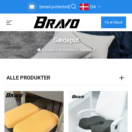
DA
[email protected]
Få et tilbud
Sædeput
Forside
>
Produkter
>
Sædeput
ALLE PRODUKTER