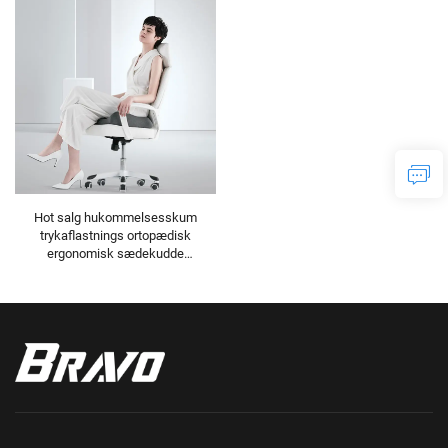
Hot salg hukommelsesskum
trykaflastnings ortopædisk
ergonomisk sædekudde
sædekudde S3