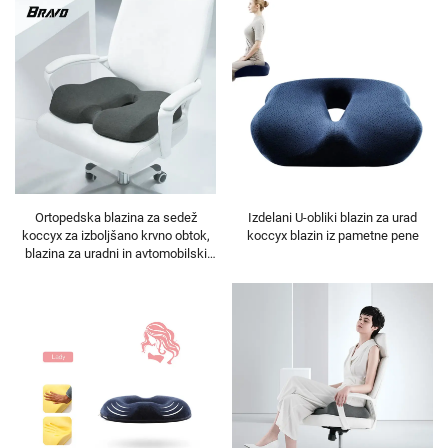
Ortopedska blazina za sedež
Izdelani U-obliki blazin za urad
koccyx za izboljšano krvno obtok,
koccyx blazin iz pametne pene
blazina za uradni in avtomobilski
stol, blazina iz pametne pene