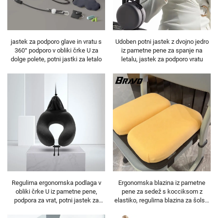
jastek za podporo glave in vratu s
Udoben potni jastek z dvojno jedro
360° podporo v obliki črke U za
iz pametne pene za spanje na
dolge polete, potni jastki za letalo
letalu, jastek za podporo vratu
Regulirna ergonomska podlaga v
Ergonomska blazina iz pametne
obliki črke U iz pametne pene,
pene za sedež s kocciksom z
podpora za vrat, potni jastek za
elastiko, regulirna blazina za šolski
letalo
stol