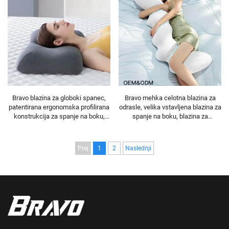
Bravo blazina za globoki spanec,
Bravo mehka celotna blazina za
patentirana ergonomska profilirana
odrasle, velika vstavljena blazina za
konstrukcija za spanje na boku,
spanje na boku, blazina za
ortopedska cervikalna blazina iz
nosečnost, telesna blazina BP-2
spominske pene, blazina iz
spominske pene H8
Prej
1
2
Naslednji