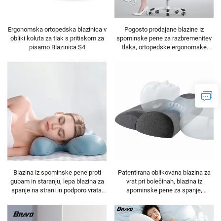
Ergonomska ortopedska blazinica v
Pogosto prodajane blazine iz
obliki koluta za tlak s pritiskom za
spominske pene za razbremenitev
pisarno Blazinica S4
tlaka, ortopedske ergonomske
sedežne blazine, sedežna blazina
S3
Blazina iz spominske pene proti
Patentirana oblikovana blazina za
gubam in staranju, lepa blazina za
vrat pri bolečinah, blazina iz
spanje na strani in podporo vrata,
spominske pene za spanje,
blazina iz spominske pene H14
ergonomska blazina, blazina iz
spominske pene H10