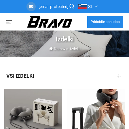
SL
[email protected]
Pridobite ponudbo
Izdelki
Domov
>
Izdelki
VSI IZDELKI