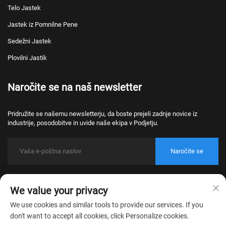
Telo Jastek
Jastek iz Pomnilne Pene
Sedežni Jastek
Plovilni Jastik
Naročite se na naš newsletter
Pridružite se našemu newsletterju, da boste prejeli zadnje novice iz
industrije, posodobitve in uvide naše ekipa v Podjetju.
Naročite se
Avtorske pravice © 2026 Nantong Bulawo Home Textile Co., Ltd. Beijing.
Vse pravice pridržane.
We value your privacy
Pravilnik o zasebnosti
We use cookies and similar tools to provide our services. If you
don't want to accept all cookies, click Personalize cookies.