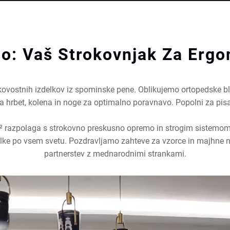
o: Vaš Strokovnjak Za Erg
ovostnih izdelkov iz spominske pene. Oblikujemo ortopedske bla
za hrbet, kolena in noge za optimalno poravnavo. Popolni za pis
 razpolaga s strokovno preskusno opremo in strogim sistemom k
elke po vsem svetu. Pozdravljamo zahteve za vzorce in majhne n
partnerstev z mednarodnimi strankami.