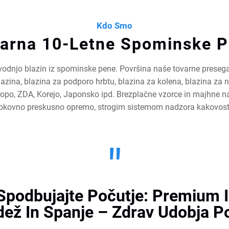
Kdo Smo
arna 10-Letne Spominske 
vodnjo blazin iz spominske pene. Površina naše tovarne presega
ina, blazina za podporo hrbtu, blazina za kolena, blazina za n
vropo, ZDA, Korejo, Japonsko ipd. Brezplačne vzorce in majhne 
okovno preskusno opremo, strogim sistemom nadzora kakovosti t
"
 Spodbujajte Počutje: Premium 
dež In Spanje – Zdrav Udobja P