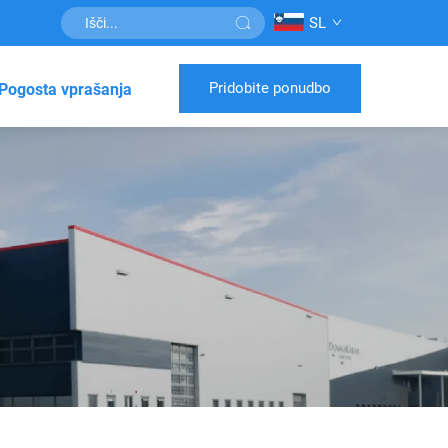
SL
Pridobite ponudbo
Pogosta vprašanja