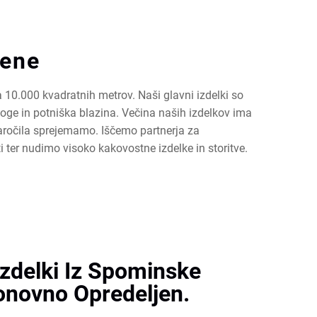
Pene
 10.000 kvadratnih metrov. Naši glavni izdelki so
oge in potniška blazina. Večina naših izdelkov ima
naročila sprejemamo. Iščemo partnerja za
er nudimo visoko kakovostne izdelke in storitve.
Izdelki Iz Spominske
onovno Opredeljen.