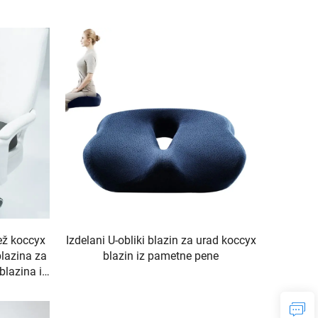
ež koccyx
Izdelani U-obliki blazin za urad koccyx
blazina za
blazin iz pametne pene
blazina iz