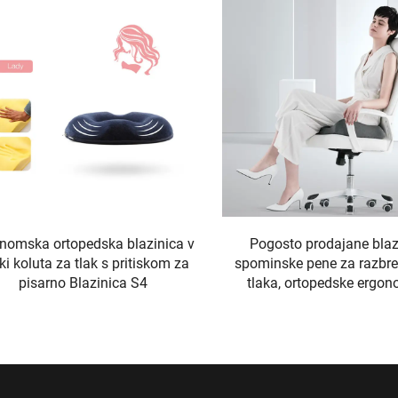
nomska ortopedska blazinica v
Pogosto prodajane blaz
ki koluta za tlak s pritiskom za
spominske pene za razbr
pisarno Blazinica S4
tlaka, ortopedske ergo
sedežne blazine, sedežna b