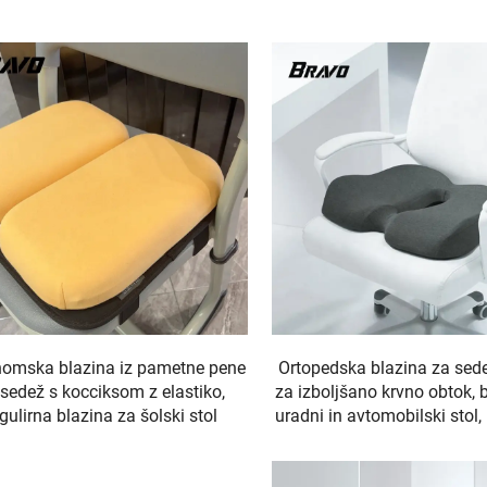
omska blazina iz pametne pene
Ortopedska blazina za sed
 sedež s kocciksom z elastiko,
za izboljšano krvno obtok, 
gulirna blazina za šolski stol
uradni in avtomobilski stol, 
pametne pene