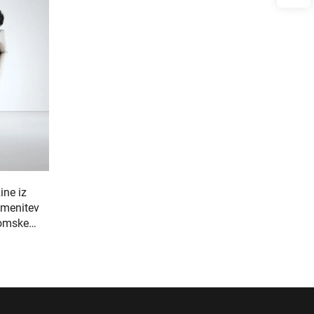
ine iz
emenitev
nomske
lazina S3