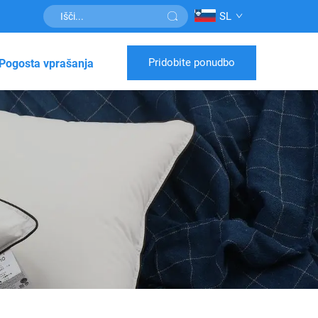
SL
Pridobite ponudbo
Pogosta vprašanja