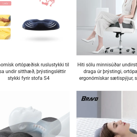
omísk ortópæðisk ruslustykki til
Hiti sölu minnisúðar undirst
a undir sitthæð, þrýstingsléttir
draga úr þrýstingi, ortó
stykki fyrir stofa S4
ergonómískar sætispýjur, 
S3