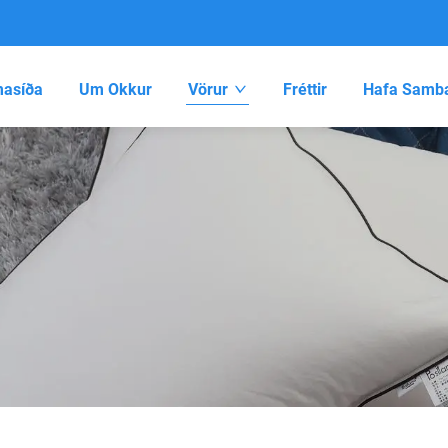
asíða
Um Okkur
Vörur
Fréttir
Hafa Samba