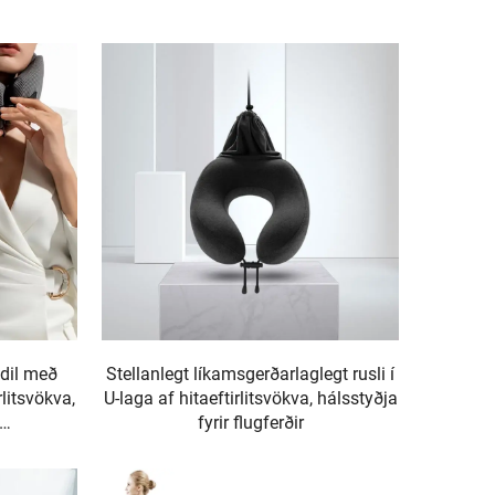
ndil með
Stellanlegt líkamsgerðarlaglegt rusli í
rlitsvökva,
U-laga af hitaeftirlitsvökva, hálsstyðja
fyrir flugferðir
 svefn á