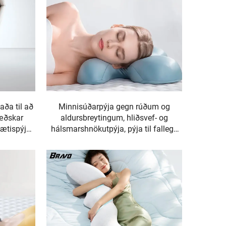
aða til að
Minnisúðarpýja gegn rúðum og
pæðskar
aldursbreytingum, hliðsvef- og
sætispýja
hálsmarshnökutpýja, pýja til fallegs
svefns, minnisúðarpýja H14