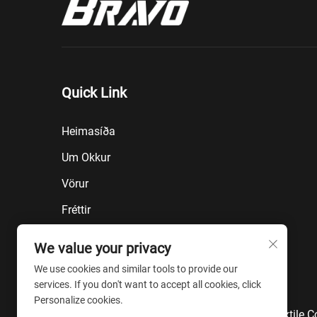
Quick Link
Heimasíða
Um Okkur
Vörur
Fréttir
Blogg
We value your privacy
Hafa Samband Við Okkur
We use cookies and similar tools to provide our
services. If you don't want to accept all cookies, click
HVQ
Personalize cookies.
Copyright © 2026 Nantong Bulawo Home Textile Co., 