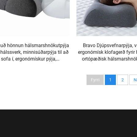
duð hönnun hálsmarshnökutpýja
Bravo Djúpsvefnarpýja, 
hálssverk, minnisúðarpýja til að
ergonómísk klofagerð fyrir 
sofa í, ergonómískur pýja,
ortópæðisk hálsmarshnök
minnisúðarpýja H10
minnisúðarpýja H
Fyrri
1
2
N