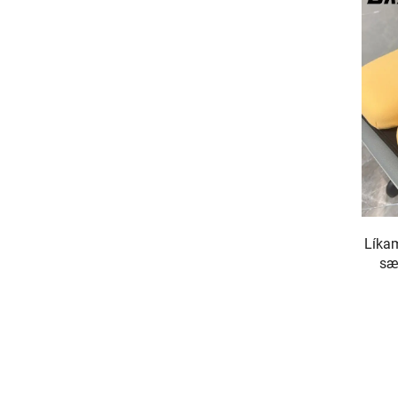
Líkam
sæt