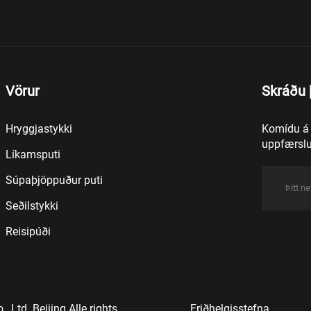
Vörur
Skráðu þ
Hryggjastykki
Komídu á v
uppfærslur
Líkamsputi
Súpaþjöppuður puti
Seðilstykki
Reisipúði
Ltd. Beijing Alle rights
Friðhelgisstefna