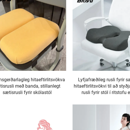
sgerðarlagleg hitaeftirlitsvökva
Lyfjafræðileg rusli fyrir 
isrusli með banda, stillanlegt
hitaeftirlitsvökvi til að styð
sætisrusli fyrir skólastól
rusli fyrir stól í ritstofu 