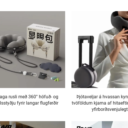
laga rusli með 360° höfuð- og
Þjótaveljar á hvassan ky
lsstyðju fyrir langar flugferðir
tvöföldum kjarna af hitaefti
yfirborðsvenjulegt
ferðalagsskjalabakki fyrir
flugi, hálsstyðja