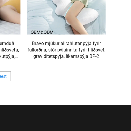
vernduð
Bravo mjúkur allrahlutar pýja fyrir
hliðsvefa,
fullorðna, stór pýjuinnka fyrir hliðsvef,
utpýja,
graviditetspýja, líkamspýja BP-2
8
æst