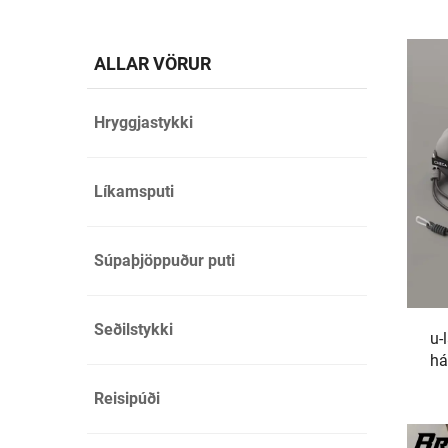
ALLAR VÖRUR
Hryggjastykki
Líkamsputi
Súpaþjöppuður puti
Seðilstykki
u-
há
Reisipúði