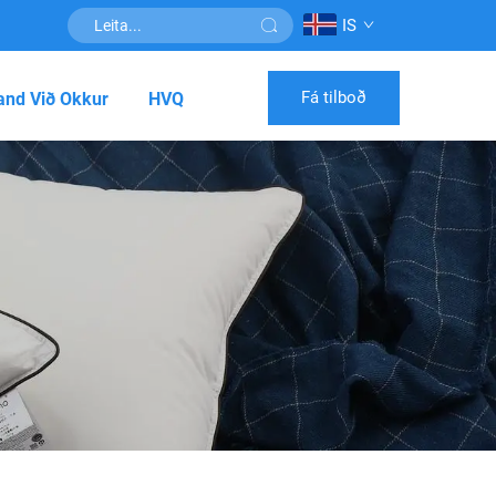
IS
Fá tilboð
nd Við Okkur
HVQ