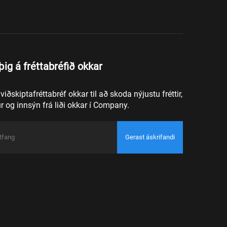
ig á fréttabréfið okkar
iðskiptafréttabréf okkar til að skoda nýjustu fréttir,
 og innsýn frá liði okkar í Company.
Gerast áskrifandi