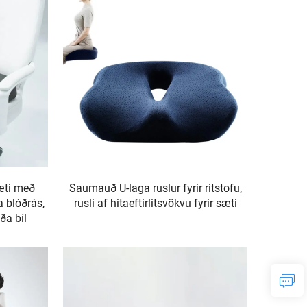
sæti með
Saumauð U-laga ruslur fyrir ritstofu,
ja blóðrás,
rusli af hitaeftirlitsvökvu fyrir sæti
eða bíl