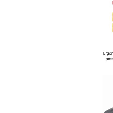
Ergon
pass