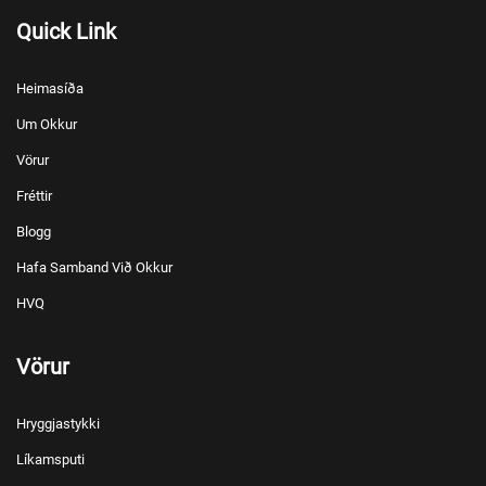
Quick Link
Heimasíða
Um Okkur
Vörur
Fréttir
Blogg
Hafa Samband Við Okkur
HVQ
Vörur
Hryggjastykki
Líkamsputi