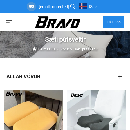
IS
[email protected]
Fá tilboð
Sæti púfsveitir
Heimasíða
>
Vörur
>
Sæti púfsveitir
ALLAR VÖRUR