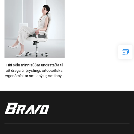
Hiti sölu minnisúðar undirstaða til
að draga úr þrýstingi, ortópæðskar
ergonómískar sætispýjur, sætispýja
S3