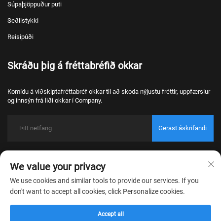
Súpaþjöppuður puti
Seðilstykki
Reisipúði
Skráðu þig á fréttabréfið okkar
Komídu á viðskiptafréttabréf okkar til að skoda nýjustu fréttir, uppfærslur
og innsýn frá liði okkar í Company.
Gerast áskrifandi
Copyright © 2026 Nantong Bulawo Home Textile Co., Ltd. Beijing Alle rights
reserved.
We value your privacy
Friðhelgisstefna
We use cookies and similar tools to provide our services. If you
don't want to accept all cookies, click Personalize cookies.
Accept all