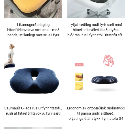
Líkamsgerðarlagleg
Lyfjafræðileg rusli fyrir sæti með
hitaeftirlitsvökva sætisrusli með
hitaeftirlitsvökvi til að styðja
banda, stillanlegt sætisrusli fyrir
blóðrás, rusli fyrir stól í ritstofu eða
skólastól
bíl
Saumauð U-laga ruslur fyrir ritstofu,
Ergonomísk ortópæðisk ruslustykki
rusli af hitaeftirlitsvökvu fyrir sæti
til passa undir sitthæð,
þrýstingsléttir stykki fyrir stofa S4