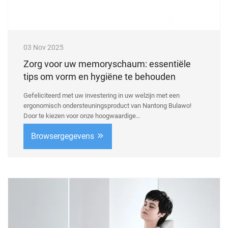
03 Nov 2025
Zorg voor uw memoryschaum: essentiële
tips om vorm en hygiëne te behouden
Gefeliciteerd met uw investering in uw welzijn met een
ergonomisch ondersteuningsproduct van Nantong Bulawo!
Door te kiezen voor onze hoogwaardige
memoryschaampillows, kussens en steunen, heeft u gekozen
Browsergegevens
voor superieur comfort, gezonde wervelkolom en lange-
termijnwaarde. ...