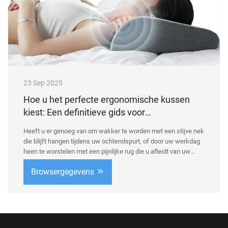
23 Sep 2025
Hoe u het perfecte ergonomische kussen
kiest: Een definitieve gids voor
ondersteuning van nek, rug en benen
Heeft u er genoeg van om wakker te worden met een stijve nek
die blijft hangen tijdens uw ochtendspurt, of door uw werkdag
heen te worstelen met een pijnlijke rug die u afleidt van uw
taken? U bent niet alleen. In de huidige snellevende wereld –
Browsergegevens
waar kantoormedewerkers, lange ritten en slechte houding de
norm zijn – lijden miljoenen aan preventeerbare pijn. ...