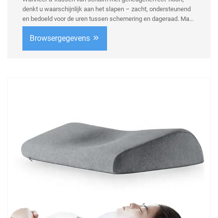
denkt u waarschijnlijk aan het slapen – zacht, ondersteunend
en bedoeld voor de uren tussen schemering en dageraad. Maar
bij Nantong Bulawo zijn we van mening dat echt comfort niet
Browsergegevens
beperkt zou moeten zijn tot de slaapkamer. Onze
hoogwaardige, gepatenteerde producten zijn ontworpen om
comfort te bieden waar u het ook nodig heeft, dag en nacht. ...