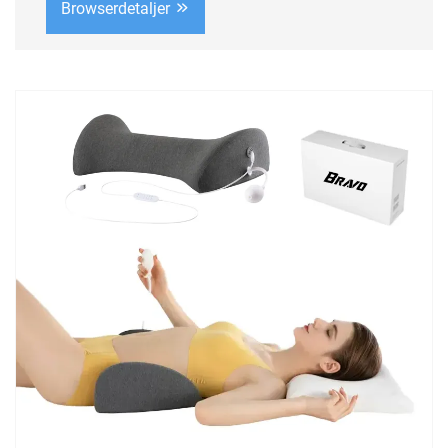
Browserdetaljer
kvalitet, ...