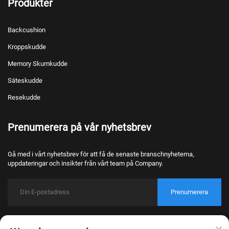
Produkter
Backcushion
Kroppskudde
Memory Skumkudde
Säteskudde
Resekudde
Prenumerera på vår nyhetsbrev
Gå med i vårt nyhetsbrev för att få de senaste branschnyheterna,
uppdateringar och insikter från vårt team på Company.
Prenumerera
Upphovsrätt © 2026 Nantong Bulawo Home Textile Co., Ltd. Beijing Alla