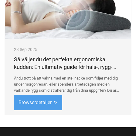
23 Sep 2025
Så väljer du det perfekta ergonomiska
kudden: En ultimativ guide för hals-, rygg-
och benstöd
Är du trött på att vakna med en stel nacke som följer med dig
under morgonresan, eller spendera arbetsdagen med en
värkande rygg som distraherar dig från dina uppgifter? Du är
inte ensam. I dagens snabba värld – där kontorsjobb, l...
Browserdetaljer