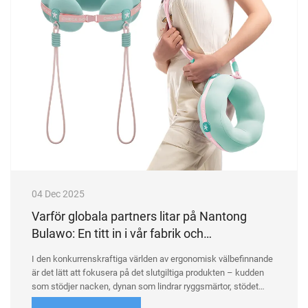
04 Dec 2025
Varför globala partners litar på Nantong
Bulawo: En titt in i vår fabrik och
kvalitetskontroll
I den konkurrenskraftiga världen av ergonomisk välbefinnande
är det lätt att fokusera på det slutgiltiga produkten – kudden
som stödjer nacken, dynan som lindrar ryggsmärtor, stödet
som förvandlar vila. Men hos Nantong Bulawo tror vi att sann