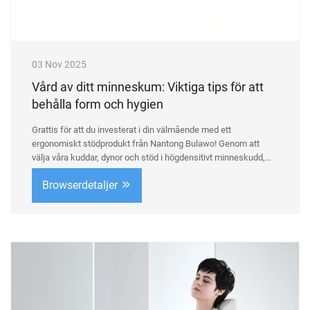
03 Nov 2025
Vård av ditt minneskum: Viktiga tips för att
behålla form och hygien
Grattis för att du investerat i din välmående med ett
ergonomiskt stödprodukt från Nantong Bulawo! Genom att
välja våra kuddar, dynor och stöd i högdensitivt minneskudd,
har du prioriterat överlägsen komfort, rygghälsa och långsiktig
Browserdetaljer
värdeökning. ...