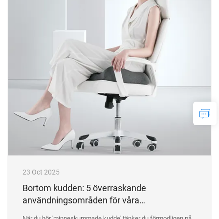
23 Oct 2025
Bortom kudden: 5 överraskande
användningsområden för våra
minneskumstöd i ditt dagliga liv
När du hör 'minneskummade kudde' tänker du förmodligen på