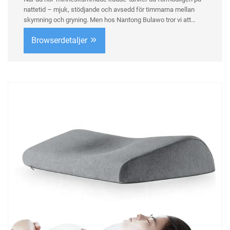
nattetid – mjuk, stödjande och avsedd för timmarna mellan
skymning och gryning. Men hos Nantong Bulawo tror vi att
sann komfort inte bör vara begränsad till sovrummet. Våra
Browserdetaljer
högkvalitativa, pat...