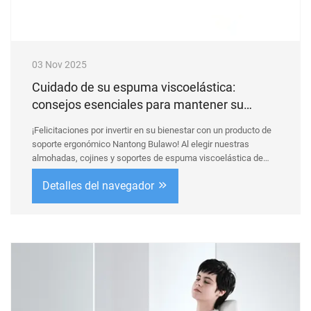
03 Nov 2025
Cuidado de su espuma viscoelástica:
consejos esenciales para mantener su
forma e higiene
¡Felicitaciones por invertir en su bienestar con un producto de
soporte ergonómico Nantong Bulawo! Al elegir nuestras
almohadas, cojines y soportes de espuma viscoelástica de
alta densidad, ha priorizado una comodidad superior, la salud
Detalles del navegador
de su columna vertebral y un valor a largo plazo.