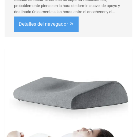
probablemente piense en la hora de dormir: suave, de apoyo y
destinada únicamente a las horas entre el anochecer y el
amanecer. Pero en Nantong Bulawo creemos que la verdadera
Detalles del navegador
comodidad no debería limitarse al dormitorio. Nuestros
productos de alta calidad, patentados...