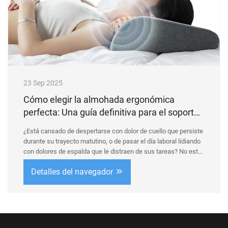
23 Sep 2025
Cómo elegir la almohada ergonómica
perfecta: Una guía definitiva para el soporte
de cuello, espalda y piernas
¿Está cansado de despertarse con dolor de cuello que persiste
durante su trayecto matutino, o de pasar el día laboral lidiando
con dolores de espalda que le distraen de sus tareas? No está
solo. En el mundo actual acelerado, donde los trabajos de
Detalles del navegador
oficina, los...