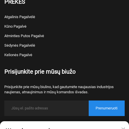
PREKĖS
Atgalinis Pagalvėlė
Kūno Pagalvė
Atminties Putos Pagalvė
Sėdynės Pagalvėlė
Kelionės Pagalvė
Prisijunkite prie mūsų biužo
Prisijunkite prie mūsų biulino, kad gautumėte naujausias industrijos
naujienas, atnaujinimus ir mūsų komandos išvadas.
Prenumeruoti
Autorecht © 2026 Nantong Bulawo Home Textile Co., Ltd. Beijing Visos