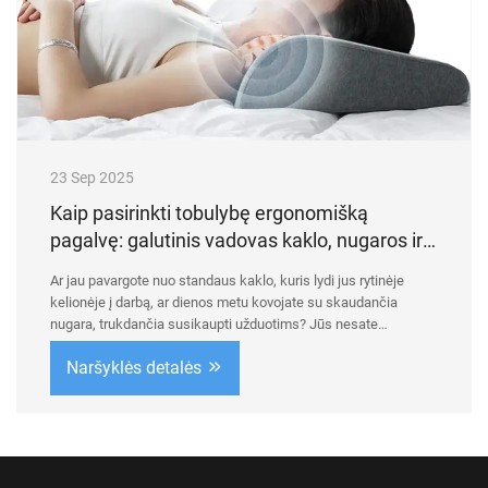
23 Sep 2025
Kaip pasirinkti tobulybę ergonomišką
pagalvę: galutinis vadovas kaklo, nugaros ir
kojų paramai
Ar jau pavargote nuo standaus kaklo, kuris lydi jus rytinėje
kelionėje į darbą, ar dienos metu kovojate su skaudančia
nugara, trukdančia susikaupti užduotims? Jūs nesate
vieninteliai. Šiandienos greitame pasaulyje – kai dauguma
Naršyklės detalės
darbo vietų reikalauja sėdėti prie stalo, l...