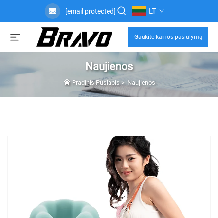
LT
[email protected]
Gaukite kainos pasiūlymą
Naujienos
Pradinis Puslapis
>
Naujienos