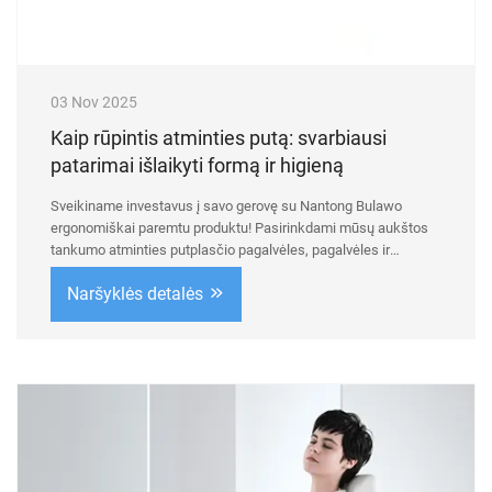
03 Nov 2025
Kaip rūpintis atminties putą: svarbiausi
patarimai išlaikyti formą ir higieną
Sveikiname investavus į savo gerovę su Nantong Bulawo
ergonomiškai paremtu produktu! Pasirinkdami mūsų aukštos
tankumo atminties putplasčio pagalvėles, pagalvėles ir
atramas, Jūs pasirinkote aukštesnį komfortą, stuburo sveikatą
Naršyklės detalės
ir ilgalaikę vertę. ...