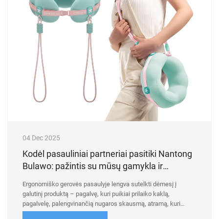
04 Dec 2025
Kodėl pasauliniai partneriai pasitiki Nantong
Bulawo: pažintis su mūsų gamykla ir
kokybės kontrolė
Ergonomiško gerovės pasaulyje lengva sutelkti dėmesį į
galutinį produktą – pagalvę, kuri puikiai prilaiko kaklą,
pagalvelę, palengvinančią nugaros skausmą, atramą, kuri
pakeičia poilsį. Tačiau „Nantong Bulawo“ mes tikime tikra