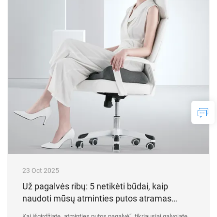
23 Oct 2025
Už pagalvės ribų: 5 netikėti būdai, kaip
naudoti mūsų atminties putos atramas
kasdieniame gyvenime
Kai išgirdžiate „atminties putos pagalvė“, tikriausiai galvojate