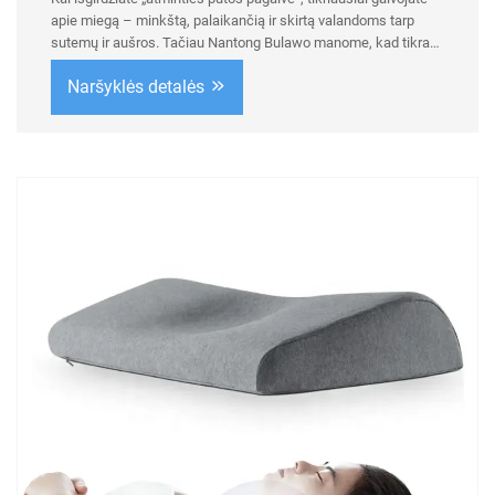
apie miegą – minkštą, palaikančią ir skirtą valandoms tarp
sutemų ir aušros. Tačiau Nantong Bulawo manome, kad tikras
komfortas neturėtų būti apribotas miegamuoju. Mūsų aukštos
Naršyklės detalės
kokybės, patentuotos...