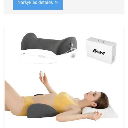
Naršyklės detalės
kokybe, ...