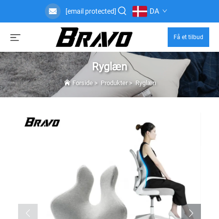
DA
[email protected]
Få et tilbud
Ryglæn
Forside
>
Produkter
>
Ryglæn