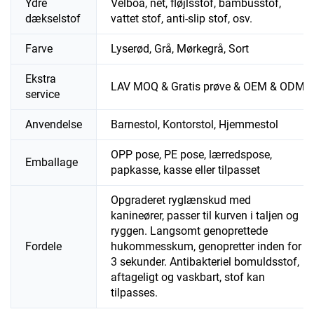
Ydre
Velboa, net, fløjlsstof, bambusstof,
dækselstof
vattet stof, anti-slip stof, osv.
Farve
Lyserød, Grå, Mørkegrå, Sort
Ekstra
LAV MOQ & Gratis prøve & OEM & ODM
service
Anvendelse
Barnestol, Kontorstol, Hjemmestol
OPP pose, PE pose, lærredspose,
Emballage
papkasse, kasse eller tilpasset
Opgraderet ryglænskud med
kanineører, passer til kurven i taljen og
ryggen. Langsomt genoprettede
Fordele
hukommesskum, genopretter inden for
3 sekunder. Antibakteriel bomuldsstof,
aftageligt og vaskbart, stof kan
tilpasses.