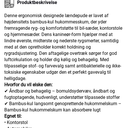
Produktbeskrivelse
Denne ergonomisk designede lændepude er lavet af
højdensitets bambus-kul hukommesskum, der yder
fremragende ryg- og komfortstøtte til bil-sæder, kontorstole
og hjemmesæder. Dens kanineør-form hjælper med at
lindre øverste, midterste og nederste rygsmerter, samtidig
med at den opretholder korrekt holdning og
rygradsjustering. Den aftagelige overtræk sørger for god
luftcirkulation og holder dig kølig og behagelig. Med
tilpasselige stof- og farvevalg samt antibakterielle og ikke-
toksiske egenskaber udgør den et perfekt gavevalg til
helligdage.
Hvorfor du vil elske den:
✔ Åndbar og behagelig – bomuldsydervæv, åndbart og
fugtoptagende, hudvenligt, understøtter tilpassede stoffer
✔ Bambus-kul langsomt genoprettende hukommelskum –
Bambus-kul hukommelskum kan absorbere lugt
Egnet til:
• Kontorstol