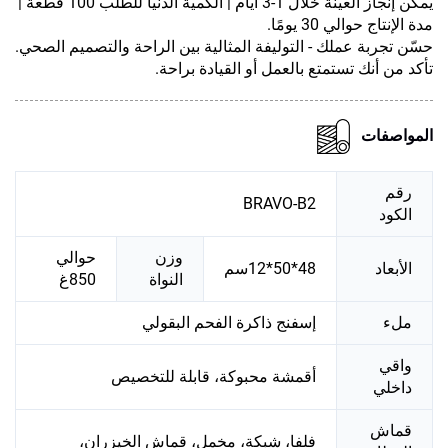
يمكن إنجاز العينة خلال 1-3 أيام | الكمية الدنيا للطلب 100 قطعة |
مدة الإنتاج حوالي 30 يومًا.
حسّن تجربة عملك - التوليفة المثالية بين الراحة والتصميم الصحي.
تأكد من أنك تستمتع بالعمل أو القيادة براحة.
المواصفات
رقم
BRAVO-B2
الكود
وزن
حوالي
الأبعاد
48*50*12سم
النواة
850غ
ملء
إسفنج ذاكرة الفحم البقولي
واقي
أقمشة محبوكة، قابلة للتخصيص
داخلي
قماش
فلفا، شبكة، مخمل، قماش الخيزران،