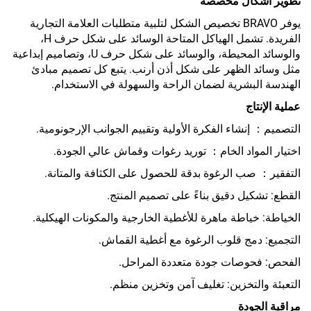
تطوير أشكال مخصصة
يوفر BRAVO تخصيص الشكل لتلبية متطلبات العلامة التجارية
الفريدة. تشمل الهياكل المتاحة الوسائد على شكل حرف H،
والوسائد المحيطة، والوسائد على شكل حرف U، وتصاميم إبداعية
مثل وسائد الظهر على شكل أذن أرنب. يتبع كل تصميم مبادئ
الهندسة البشرية لضمان الراحة والسهولة في الاستخدام.
عملية الإنتاج
التصميم： إنشاء الفكرة الأولية وتقييم الجوانب الإرجونومية.
اختيار المواد الخام： توريد رغوات وقماش عالي الجودة.
التفقير： صب الرغوة بدقة للحصول على الكثافة والمتانة.
القطع: تشكيل دقيق بناءً على تصميم المنتج.
الخياطة: خياطة ماهرة للأغطية الخارجية والمكونات الهيكلية.
التجميع: دمج قلوب الرغوة مع أغطية القماش.
الفحص: فحوصات جودة متعددة المراحل.
التعبئة والتخزين: تغليف آمن وتخزين منظم.
مراقبة الجودة