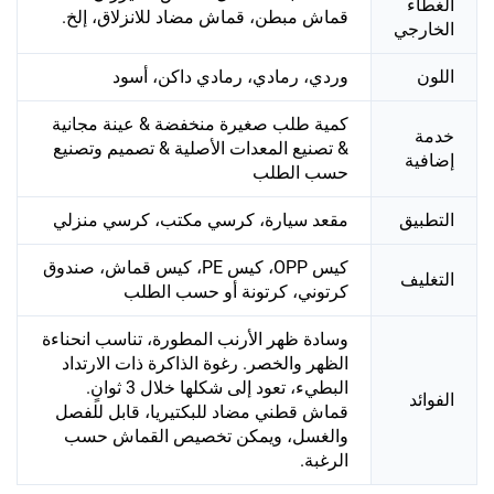
الغطاء
قماش مبطن، قماش مضاد للانزلاق، إلخ.
الخارجي
اللون
وردي، رمادي، رمادي داكن، أسود
كمية طلب صغيرة منخفضة & عينة مجانية
خدمة
& تصنيع المعدات الأصلية & تصميم وتصنيع
إضافية
حسب الطلب
التطبيق
مقعد سيارة، كرسي مكتب، كرسي منزلي
كيس OPP، كيس PE، كيس قماش، صندوق
التغليف
كرتوني، كرتونة أو حسب الطلب
وسادة ظهر الأرنب المطورة، تناسب انحناءة
الظهر والخصر. رغوة الذاكرة ذات الارتداد
البطيء، تعود إلى شكلها خلال 3 ثوانٍ.
الفوائد
قماش قطني مضاد للبكتيريا، قابل للفصل
والغسل، ويمكن تخصيص القماش حسب
الرغبة.