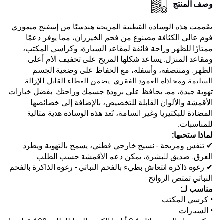
وصف المنتج
صُممت هذه الوسادة القطنية المريحة هندسيًا من إسفنج ميموري
فوم عالي الكثافة مصنوع من فحم الخيزران، مما يوفر دعمًا
ممتازًا للظهر وراحة فائقة لمقاعد السيارة، وكراسي المكتب،
ومقاعد المنزل. يساعد شكلها المريح على تخفيف آلام أعلى
الظهر، ومنتصفه، وأسفله، مع الحفاظ على وضعية الجسم
السليمة ومحاذاة العمود الفقري. يضمن الغطاء القابل للإزالة
تهوية جيدة، مما يحافظ على برودة جسمك وراحتك. بفضل خيارات
الأقمشة والألوان القابلة للتخصيص، بالإضافة إلى خصائصها
المضادة للبكتيريا وغير السامة، تُعد هذه الوسادة هدية مثالية
للمناسبات.
لماذا ستحبها:
✔ تنفس ومريحة - نسيج خارجي قطني، يسمح بالتهوية ويطرد
العرق، صديق للبشرة، يمكن دعم الأقمشة حسب الطلب
✔ رغوة ذاكرة انتعاش بطيء بالفحم النباتي - رغوة الذاكرة بالفحم
النباتي تمتص الروائح
مناسب لـ:
• كرسي المكتب
• السيارات