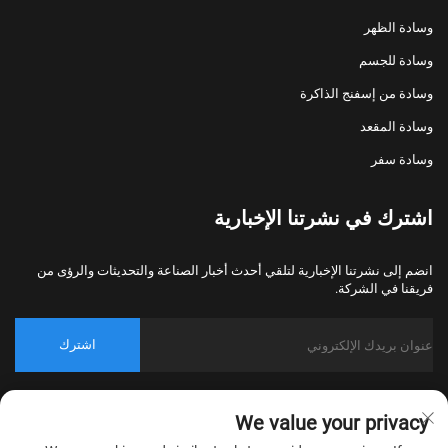
وسادة الظهر
وسادة للجسم
وسادة من إسفنج الذاكرة
وسادة المقعد
وسادة سفر
اشترك في نشرتنا الإخبارية
انضم إلى نشرتنا الإخبارية لتلقي أحدث أخبار الصناعة والتحديثات والرؤى من
فريقنا في الشركة.
اشترك
حقوق الطبع والنشر © 2026 شركة نانتونغ بولاوو للمنسوجات المنزلية
We value your privacy
المحدودة، بكين جميع الحقوق محفوظة.
سياسة الخصوصية