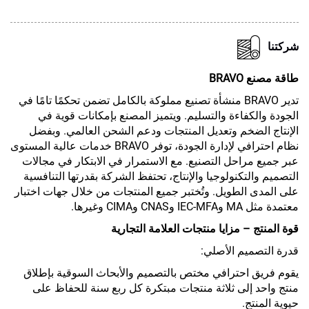
شركتنا
طاقة مصنع BRAVO
تدير BRAVO منشأة تصنيع مملوكة بالكامل تضمن تحكمًا تامًا في
الجودة والكفاءة والتسليم. ويتميز المصنع بإمكانات قوية في
الإنتاج الضخم وتعديل المنتجات ودعم الشحن العالمي. وبفضل
نظام احترافي لإدارة الجودة، توفر BRAVO خدمات عالية المستوى
عبر جميع مراحل التصنيع. مع الاستمرار في الابتكار في مجالات
التصميم والتكنولوجيا والإنتاج، تحتفظ الشركة بقدرتها التنافسية
على المدى الطويل. وتُختبر جميع المنتجات من خلال جهات اختبار
معتمدة مثل MA وIEC-MFA وCNAS وCIMA وغيرها.
قوة المنتج – مزايا منتجات العلامة التجارية
قدرة التصميم الأصلي:
يقوم فريق احترافي مختص بالتصميم والأبحاث السوقية بإطلاق
منتج واحد إلى ثلاثة منتجات مبتكرة كل ربع سنة للحفاظ على
حيوية المنتج.