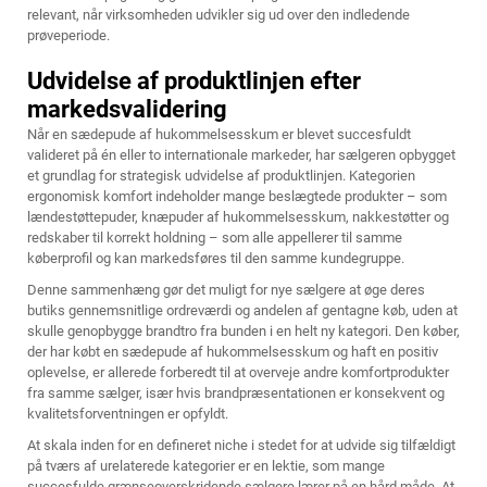
relevant, når virksomheden udvikler sig ud over den indledende
prøveperiode.
Udvidelse af produktlinjen efter
markedsvalidering
Når en sædepude af hukommelsesskum er blevet succesfuldt
valideret på én eller to internationale markeder, har sælgeren opbygget
et grundlag for strategisk udvidelse af produktlinjen. Kategorien
ergonomisk komfort indeholder mange beslægtede produkter – som
lændestøttepuder, knæpuder af hukommelsesskum, nakkestøtter og
redskaber til korrekt holdning – som alle appellerer til samme
køberprofil og kan markedsføres til den samme kundegruppe.
Denne sammenhæng gør det muligt for nye sælgere at øge deres
butiks gennemsnitlige ordreværdi og andelen af gentagne køb, uden at
skulle genopbygge brandtro fra bunden i en helt ny kategori. Den køber,
der har købt en sædepude af hukommelsesskum og haft en positiv
oplevelse, er allerede forberedt til at overveje andre komfortprodukter
fra samme sælger, især hvis brandpræsentationen er konsekvent og
kvalitetsforventningen er opfyldt.
At skala inden for en defineret niche i stedet for at udvide sig tilfældigt
på tværs af urelaterede kategorier er en lektie, som mange
succesfulde grænseoverskridende sælgere lærer på en hård måde. At