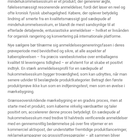
mindehukommelsesskum er et produkt, der genererer ægte,
følelsesmæssigt resonerende anmeldelser, fordi det løser en reel og
ofte kronisk fysisk ubehagelighed. Købere, der oplever betydelig
lindring af smerte fra en kvalitetsmæssigt god sædepude af
mindehukommelsesskum, er blandt de mest sandsynlige til at
efterlade detaljerede, entusiastiske anmeldelser – hvilket er livsånden
for organisk rangering og konvertering på internationale platforme.
Nye sælgere bør tilnærme sig anmeldelsesgenereringsfasen i deres
prøveperiode med bevidsthed og sikre, at alle aspekter af
køberoplevelsen – fra præcis varebeskrivelse over emballagens
kvalitet til leveringens tidlighed – er afstemt for at skabe et positivt
indtryk. En stærk anmeldelsesprofil for en sædepude af
hukommelsesskum bygger troværdighed, som kan udnyttes, når man
senere udvider til beslægtede produktkategorier. Betragt den første
produktprrøve ikke kun som en indtjeningstest, men som en øvelse i
mærkebygning.
Grænseoverskridende mærkebygning er en gradvis proces, men at
starte med et produkt, som køberne virkelig værdsætter og taler
positivt om, accelererer denne proces betydeligt. En sædepude af
hukommelsesskum med tredive til halvtreds verificerede anmeldelser
med en gennemsnitlig bedømmelse på over fire stjerner er en
kommerciel aktivpost, der understøtter fremtidige produktlanceringer,
reklamekampagner og grossistforespørgsler – alt sammen bliver