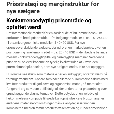
Prisstrategi og marginstruktur for
nye sælgere
Konkurrencedygtig prisområde og
opfattet værdi
Det internationale marked for en sædepude af hukommelsesskum
omfatter et bredt prisområde – fra indgangsmodeller til ca. 15–25 USD
til præmieergonomiske modeller til 40–70 USD. For nye
grænseoverskridende sælgere, der udfører en markedsprøve, giver en
positionering i mellemområdet – ca. 25–40 USD – den bedste balance
mellem konkurrencedygtig tiltal og bæredygtige marginer. Ved denne
prisniveau oplever køberne en tydelig kvalitet uden at kræve den
præmiebrandopkendelse, som nye sælgere endnu ikke har opbygget.
Hukommelsesskum som materiale har en indbygget, opfattet værdi på
forbrugermarkedet. Købere forbinder allerede hukommelsesskum med
kvalitetsprodukter til god søvn og ergonomisk møbel, så materialet
fungerer i sig selv som et tillidsignal, der understøtter prissætning over
grundlæggende skumalternativer. Dette betyder, at en veludvalgt
hukommelsesskumpude til sæde kan opnå stærkere bruttomarginer
end dens materialeomkostninger måske antyder, især når den
kombineres med en stærk produktpræsentation og kundeanmeldelser.