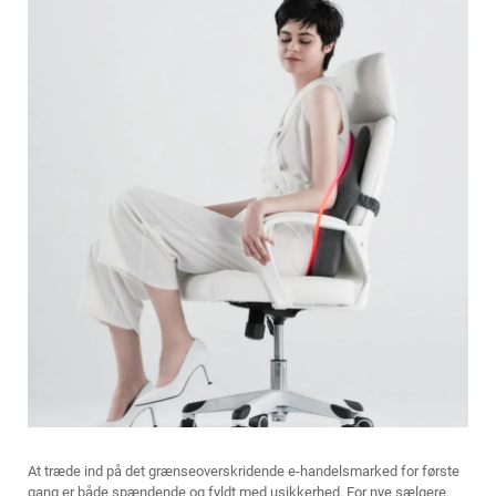
At træde ind på det grænseoverskridende e-handelsmarked for første
gang er både spændende og fyldt med usikkerhed. For nye sælgere,