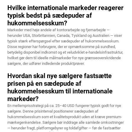
Hvilke internationale markeder reagerer
typisk bedst på sædepuder af
hukommelsesskum?
Markeder med høje andele af kontorarbejde og fjernarbejde —
herunder USA, Storbritannien, Canada, Tyskland og Australien — viser
typisk stærk efterspørgsel efter sædepuder af hukommelsesskum.
Disse regioner har forbrugere, der er opmærksomme på sundhed,
betydelig disponibel indkomst og et veludviklet e-handelsinfrastruktur,
hvilket gør dem til ideelle målmarkeder for nye grænseoverskridende
sælgere, der udfører indledende produktprøver.
Hvordan skal nye sælgere fastsætte
prisen på en sædepude af
hukommelsesskum til internationale
markeder?
En mellemprisstrategi på ca. 25–40 USD fungerer typisk godt for nye
sælgere. Denne prisinterval positionerer sædepuden af
hukommelsesskum som et kvalitetsprodukt uden at kræve premium-
mærkegenkendelse. Sælgere bør inddrage alle samlede omkostninger
— herunder fragt, platformgebyrer og toldafgifter — før de fastsætter