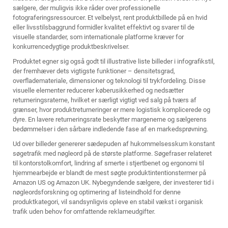
sælgere, der muligvis ikke råder over professionelle
fotograferingsressourcer. Et velbelyst, rent produktbillede på en hvid
eller livsstilsbaggrund formidler kvalitet effektivt og svarer til de
visuelle standarder, som internationale platforme kræver for
konkurrencedygtige produktbeskrivelser.
Produktet egner sig også godt til illustrative liste billeder i infografikstil,
der fremhæver dets vigtigste funktioner – densitetsgrad,
overflademateriale, dimensioner og teknologi til trykfordeling. Disse
visuelle elementer reducerer køberusikkerhed og nedsætter
returneringsraterne, hvilket er særligt vigtigt ved salg på tværs af
grænser, hvor produktreturneringer er mere logistisk komplicerede og
dyre. En lavere returneringsrate beskytter margenerne og sælgerens
bedømmelser i den sårbare indledende fase af en markedsprøvning.
Ud over billeder genererer sædepuden af hukommelsesskum konstant
søgetrafik med nøgleord på de største platforme. Søgefraser relateret
til kontorstolkomfort, lindring af smerte i stjertbenet og ergonomi til
hjemmearbejde er blandt de mest søgte produktintentionstermer på
Amazon US og Amazon UK. Nybegyndende sælgere, der investerer tid i
nøgleordsforskning og optimering af listeindhold for denne
produktkategori, vil sandsynligvis opleve en stabil vækst i organisk
trafik uden behov for omfattende reklameudgifter.