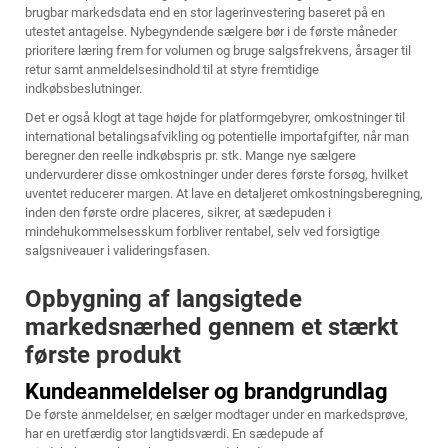
brugbar markedsdata end en stor lagerinvestering baseret på en
utestet antagelse. Nybegyndende sælgere bør i de første måneder
prioritere læring frem for volumen og bruge salgsfrekvens, årsager til
retur samt anmeldelsesindhold til at styre fremtidige
indkøbsbeslutninger.
Det er også klogt at tage højde for platformgebyrer, omkostninger til
international betalingsafvikling og potentielle importafgifter, når man
beregner den reelle indkøbspris pr. stk. Mange nye sælgere
undervurderer disse omkostninger under deres første forsøg, hvilket
uventet reducerer margen. At lave en detaljeret omkostningsberegning,
inden den første ordre placeres, sikrer, at sædepuden i
mindehukommelsesskum forbliver rentabel, selv ved forsigtige
salgsniveauer i valideringsfasen.
Opbygning af langsigtede
markedsnærhed gennem et stærkt
første produkt
Kundeanmeldelser og brandgrundlag
De første anmeldelser, en sælger modtager under en markedsprøve,
har en uretfærdig stor langtidsværdi. En sædepude af