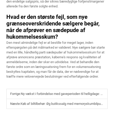
den endelige salgspris, så der sikres bæredygtige fortjenstmargener
allerede fra den første solgte enhed.
Hvad er den største fejl, som nye
grænseoverskridende sælgere begår,
når de afprøver en sædepude af
hukommelsesskum?
Den mest almindelige fejl er at bestille for meget lager, inden
efterspørgslen på det målmarked er valideret. Nye sælgere bør starte
med en lille, håndterlig parti sædepuder af hukommelsesskum for at
afprøve annoncens præstation, køberne's respons og kvaliteten af
anmeldelserne, inden der sker en udvidelse. Ved at behandle den
første ordre som en læringssatsning frem for en volumensatsning
beskyttes kapitalen, og man får de data, der er nødvendige for at
træffe mere velovervejede beslutninger ved efterfølgende ordrer.
Forrige:
Ny vækst i forbindelse med gaveperioden til helligdage: Småseriemæssige brugerdefinerede OEM-løsninger til små produkter af mindestødpudegummi
Næste:
Køb af biltilbehør: Øg butikssalg med memoryskumbilpuder