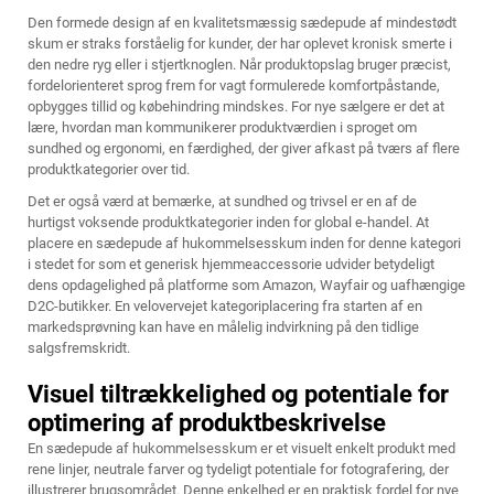
Den formede design af en kvalitetsmæssig sædepude af mindestødt
skum er straks forståelig for kunder, der har oplevet kronisk smerte i
den nedre ryg eller i stjertknoglen. Når produktopslag bruger præcist,
fordelorienteret sprog frem for vagt formulerede komfortpåstande,
opbygges tillid og købehindring mindskes. For nye sælgere er det at
lære, hvordan man kommunikerer produktværdien i sproget om
sundhed og ergonomi, en færdighed, der giver afkast på tværs af flere
produktkategorier over tid.
Det er også værd at bemærke, at sundhed og trivsel er en af de
hurtigst voksende produktkategorier inden for global e-handel. At
placere en sædepude af hukommelsesskum inden for denne kategori
i stedet for som et generisk hjemmeaccessorie udvider betydeligt
dens opdagelighed på platforme som Amazon, Wayfair og uafhængige
D2C-butikker. En velovervejet kategoriplacering fra starten af en
markedsprøvning kan have en målelig indvirkning på den tidlige
salgsfremskridt.
Visuel tiltrækkelighed og potentiale for
optimering af produktbeskrivelse
En sædepude af hukommelsesskum er et visuelt enkelt produkt med
rene linjer, neutrale farver og tydeligt potentiale for fotografering, der
illustrerer brugsområdet. Denne enkelhed er en praktisk fordel for nye