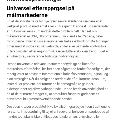
Universel efterspørgsel på
målmarkederne
En af de største risici for nye grænseoverskridende sælgere er at
vælge et produkt med smal eller kulturspecifik appeal. En sædepude
af hukommelsesskum undgår dette problem helt. Uanset om
målmarkedet er USA, Storbritannien, Tyskland eller Canada, deler
forbrugerne i hver af disse regioner en fælles udfordring: De tilbringer
timer med at sidde ved skriveborde, i biler eller på hårde kontorstole.
Efterspørgslen efter ergonomisk sædestøtte er ikke en trend – det er
en strukturel, vedvarende forbrugernødvendighed.
Denne universelle relevans reducerer betydeligt risikoen for
markedsmisforståelse, hvilket er en afgørende fordel for sælgere, der
stadig lærer at navigere internationale køberforventninger, logistik og
platformregler. Når du sælger en sædepude af hukommelsesskum,
løser du et problem, der rammer alle demografiske grupper,
aldersgrupper og erhvervsbaggrunde. Denne brede anvendelighed er
en af de primære årsager til, at produktet fungerer godt som et
prøveprodukt i grænseoverskridende handel.
Desuden kræver produktet ikke lokaliseringsarbejde i den traditionelle
forstand. I modsætning til tøj eller fødevarer behøver en sædepude af
mindestødt skum ikke at tilpasses lokale smag, størrelser eller