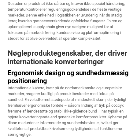
Desuden er produktet ikke sårbar og kræver ikke speciel håndtering,
temperaturkontrol eller reguleringsgodkendelse i de fleste vestlige
markeder. Denne enkelhed i logistikken er uvurderlig, når du stadig
lærer, hvordan grænseoverskridende opfyldelse fungerer. En ren og
upkompliceret supply chain giver nye sælgere mulighed for at
fokusere på markedsføring, kundeservice og platformoptimering i
stedet for at blive overvældet af operativ kompleksitet.
Nøgleproduktegenskaber, der driver
internationale konverteringer
Ergonomisk design og sundhedsmæssig
positionering
Internationale købere, især på de nordamerikanske og europæiske
markeder, reagerer kraftigt på produktbeskeder med fokus på
sundhed. En veludformet sædepude af mindestødt skum, der tydeligt
fremhæver ergonomiske fordele – såsom lindring af tryk på coccyx,
fremme af lændestøtte og stabil ikke-glidende bund – har typisk en
højere konverteringsrate end generiske komfortprodukter. Køberne på
disse markeder er informerede og sundhedsbevidste, hvilket gør
kvaliteten af produktbeskrivelserne og tydligheden af funktionerne
særlig vigtige.