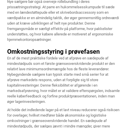
Nye sælgere bør også overveje rollebundling i deres
prissætningsstrategi. At parre en hukommelsesskumpude til sæde
med en lændestøttepude eller et skrivebordsaccessory som en
værdipakke er en almindelig taktik, der øger gennemsnitlig ordreværdi
uden at kræve udviklingen af helt nye produkter. Denne
fremgangsmåde er særligt effektiv på platforme, hvor pakkelister
understøttes, og hvor købere allerede er motiveret af ergonomiske
hjemmekontoropsætninger.
Omkostningsstyring i prøvefasen
En af de mest praktiske fordele ved at afprøve en sædepude af
mindestødpuds som et første grænseoverskridende produkt er den
relativt lave minimumsordremængde hos de fleste leverandører.
Nybegyndende sælgere kan typisk starte med små serier for at
afprøve markedets respons, uden at forpligte sig til store
kapitalinvesteringer. Denne fleksibilitet er afgørende i en
markedsafprøvning, hvor målet er at validere efterspørgslen, indsamle
reelle køberfeedback og forfine produktpræsentationen, inden man
øger lagerinvesteringen.
At holde det indledende lager på et lavt niveau reducerer også risikoen
for overlager, hvilket medfører både økonomiske og logistiske
omkostninger i grænseoverskridende handel. En sædepude af
mindestødpuds, der sælges jævnt i mindre mængder, giver mere