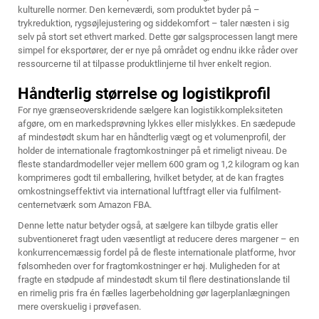
kulturelle normer. Den kerneværdi, som produktet byder på –
trykreduktion, rygsøjlejustering og siddekomfort – taler næsten i sig
selv på stort set ethvert marked. Dette gør salgsprocessen langt mere
simpel for eksportører, der er nye på området og endnu ikke råder over
ressourcerne til at tilpasse produktlinjerne til hver enkelt region.
Håndterlig størrelse og logistikprofil
For nye grænseoverskridende sælgere kan logistikkompleksiteten
afgøre, om en markedsprøvning lykkes eller mislykkes. En sædepude
af mindestødt skum har en håndterlig vægt og et volumenprofil, der
holder de internationale fragtomkostninger på et rimeligt niveau. De
fleste standardmodeller vejer mellem 600 gram og 1,2 kilogram og kan
komprimeres godt til emballering, hvilket betyder, at de kan fragtes
omkostningseffektivt via international luftfragt eller via fulfilment-
centernetværk som Amazon FBA.
Denne lette natur betyder også, at sælgere kan tilbyde gratis eller
subventioneret fragt uden væsentligt at reducere deres margener – en
konkurrencemæssig fordel på de fleste internationale platforme, hvor
følsomheden over for fragtomkostninger er høj. Muligheden for at
fragte en stødpude af mindestødt skum til flere destinationslande til
en rimelig pris fra én fælles lagerbeholdning gør lagerplanlægningen
mere overskuelig i prøvefasen.