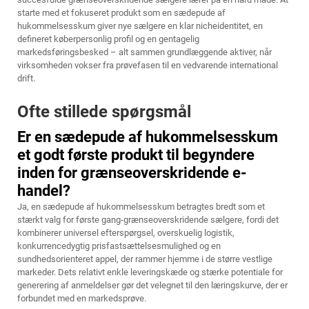
starte med et fokuseret produkt som en sædepude af
hukommelsesskum giver nye sælgere en klar nicheidentitet, en
defineret køberpersonlig profil og en gentagelig
markedsføringsbesked – alt sammen grundlæggende aktiver, når
virksomheden vokser fra prøvefasen til en vedvarende international
drift.
Ofte stillede spørgsmål
Er en sædepude af hukommelsesskum
et godt første produkt til begyndere
inden for grænseoverskridende e-
handel?
Ja, en sædepude af hukommelsesskum betragtes bredt som et
stærkt valg for første gang-grænseoverskridende sælgere, fordi det
kombinerer universel efterspørgsel, overskuelig logistik,
konkurrencedygtig prisfastsættelsesmulighed og en
sundhedsorienteret appel, der rammer hjemme i de større vestlige
markeder. Dets relativt enkle leveringskæde og stærke potentiale for
generering af anmeldelser gør det velegnet til den læringskurve, der er
forbundet med en markedsprøve.