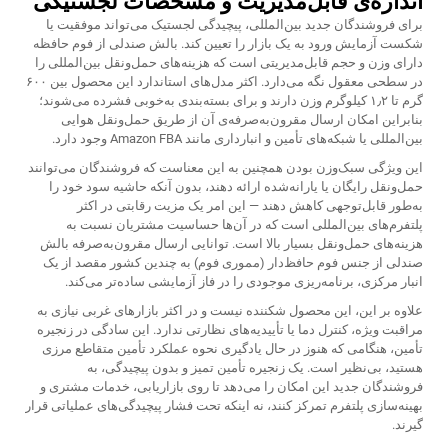
اندازه‌ی قابل‌مدیریت و مشخصات لجستیکی
برای فروشندگان جدید بین‌المللی، پیچیدگی لجستیک می‌تواند موفقیت یا
شکست آزمایش ورود به یک بازار را تعیین کند. بالش صندلی از فوم حافظه
دارای وزن و حجم قابل‌مدیریتی است که هزینه‌های حمل‌ونقل بین‌المللی را
در سطحی معقول نگه می‌دارد. اکثر مدل‌های استاندارد این محصول بین ۶۰۰
گرم تا ۱٫۲ کیلوگرم وزن دارند و برای بسته‌بندی به‌خوبی فشرده می‌شوند؛
بنابراین امکان ارسال مقرون‌به‌صرفه‌ی آن از طریق حمل‌ونقل هوایی
بین‌المللی یا شبکه‌های تأمین و انبارداری مانند Amazon FBA وجود دارد.
این ویژگی سبک‌وزن بودن همچنین به این معناست که فروشندگان می‌توانند
حمل‌ونقل رایگان یا یارانه‌شده ارائه دهند، بدون آنکه حاشیه سود خود را
به‌طور قابل‌توجهی کاهش دهند — این امر یک مزیت رقابتی در اکثر
پلتفرم‌های بین‌المللی است که در آن‌ها حساسیت مشتریان نسبت به
هزینه‌های حمل‌ونقل بسیار بالا است. توانایی ارسال مقرون‌به‌صرفه بالش
صندلی از جنس فوم حافظ‌دار (مموری فوم) به چندین کشور مقصد از یک
انبار مرکزی، برنامه‌ریزی موجودی را در فاز آزمایشی ساده‌تر می‌کند.
علاوه بر این، این محصول شکننده نیست و در اکثر بازارهای غربی نیازی به
مراقبت ویژه، کنترل دما یا تأییدیه‌های نظارتی ندارد. این سادگی در زنجیره
تأمین، هنگامی که هنوز در حال یادگیری نحوه عملکرد تأمین متقاطع مرزی
هستید، بی‌نظیر است. یک زنجیره تأمین تمیز و بدون پیچیدگی، به
فروشندگان جدید این امکان را می‌دهد تا روی بازاریابی، خدمات مشتری و
بهینه‌سازی پلتفرم تمرکز کنند، نه اینکه تحت فشار پیچیدگی‌های عملیاتی قرار
گیرند.