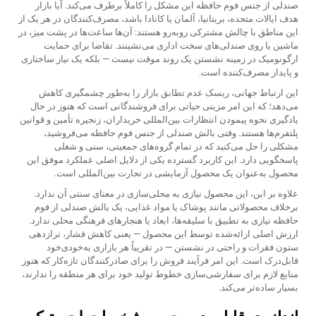
صندلی از جنس فوم حافظه این مشکل را کاملاً برطرف می‌کند. آیا بازار
هدف ایالات متحده، بریتانیا، آلمان یا کانادا باشد، مصرف‌کنندگان در هر یک از
این مناطق با چالش مشترکی روبه‌رو هستند: آن‌ها ساعت‌ها در پشت میز، در
ماشین یا روی صندلی‌های سخت اداری می‌نشینند. تقاضا برای حمایت
ارگونومیک در زمینه نشستن یک روند موقت نیست — بلکه یک نیاز ساختاری
و پایدار مصرف‌کننده است.
این ارتباط جهانی، ریسک عدم تطابق بازار را به‌طور چشمگیری کاهش
می‌دهد؛ که این امر مزیتی حیاتی برای فروشندگانی است که هنوز در حال
یادگیری نحوه پیمودن انتظارات بین‌المللی خریداران، زنجیره تأمین و قوانین
پلتفرم‌ها هستند. وقتی بالش صندلی از جنس فوم حافظه می‌فروشید،
مشکلی را حل می‌کنید که در تمام گروه‌های جمعیتی، سنی و شغلی
پاسخگویی دارد. این کاربرد گسترده یکی از دلایل اصلی عملکرد موفق این
محصول به‌عنوان یک محصول آزمایشی در تجارت بین‌المللی است.
علاوه بر این، این محصول نیازی به محلی‌سازی در معنای سنتی آن ندارد.
برخلاف محصولاتی مانند پوشاک یا مواد غذایی، یک بالش صندلی از فوم
حافظه نیازی به تطبیق با سلیقه‌ها، ابعاد یا هنجارهای فرهنگی محلی ندارد.
ارزش اصلی ارائه‌شده توسط این محصول — یعنی کاهش فشار، ترازدهی
ستون فقرات و راحتی در نشستن — در تقریباً هر بازاری به‌خودی‌خود
قابل‌درک است. این امر فرآیند فروش را برای صادرکنندگان تازه‌کار که هنوز
منابع لازم برای سفارشی‌سازی خطوط تولید خود برای هر منطقه را ندارند،
بسیار ساده‌تر می‌کند.