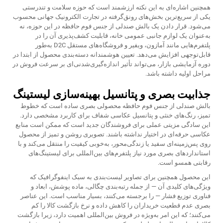
همچنین اشاره‌ای به این نکته ارزشمند است که حوزه سلامت و تندرستی
یکی از سریع‌ترین بخش‌های رونق‌گرفته در تجارت الکترونیک جهانی محسوب
می‌شود. قرار دادن یک بالش صندلی از جنس فوم حافظه در این حوزه، نه
به‌عنوان یک لوازم جانبی عمومی خانه، قابلیت کشف‌پذیری آن را در
پلتفرم‌هایی مانند آمازون، ویفیر و فروشگاه‌های مستقل D2C به‌طور
قابل‌توجهی افزایش می‌دهد. تعیین هوشمندانه دسته‌بندی محصول از ابتدا در
دوره آزمایشی بازار، می‌تواند تأثیر اندازه‌گیری‌شدنی‌ای بر سرعت فروش در
مراحل اولیه داشته باشد.
جذابیت بصری و پتانسیل بهینه‌سازی لیستینگ
بالش صندلی از جنس فوم حافظه محصولی بصری ساده است که خطوط
تمیز، رنگ‌های خنثی و پتانسیل عکاسی شفاف برای کاربرد مشخصی دارد.
این سادگی مزیتی عملی برای فروشندگان جدید است که ممکن است منابع
عکاسی حرفه‌ای در اختیار نداشته باشند. تصویری روشن و تمیز از محصول
روی پس‌زمینه‌ای سفید یا زندگی‌محور، به‌خوبی کیفیت را منتقل می‌کند و با
استانداردهای بصری مورد نیاز پلتفرم‌های بین‌المللی برای لیستینگ‌های
رقابتی همسو است.
این محصول همچنین برای تصاویر لیست‌بندی به سبک اینفوگرافیک که
ویژگی‌های کلیدی آن — از جمله رتبه‌بندی چگالی، ماده پوشش، ابعاد و
فناوری توزیع فشار — را برجسته می‌کنند، بسیار مناسب است. این عناصر
بصری عدم قطعیت خریداران را کاهش داده و نرخ بازگشت کالا را کم
می‌کنند؛ که این امر به‌ویژه در فروش بین‌المللی اهمیت دارد، زیرا بازگشت