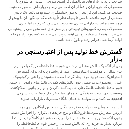
ساخت برند در بازارهای بین‌المللی فرآیندی تدریجی است، اما شروع با
محصولی که خریداران واقعاً از آن لذت می‌برند و درباره‌اش به‌صورت مثبت
صحبت می‌کنند، این فرآیند را به‌طور چشمگیری تسریع می‌کند. یک بالش
صندلی از فوم حافظه با سی تا پنجاه نظر تأییدشده که میانگین آن‌ها بیش از
چهار ستاره است، دارایی تجاری محسوب می‌شود که روند راه‌اندازی
محصولات بعدی، کمپین‌های تبلیغاتی و پرسش‌های عمده‌فروشی را پشتیبانی
می‌کند — همه این موارد زمانی اهمیت پیدا می‌کنند که کسب‌وکار از مرحله
اولیه آزمایشی فراتر رفته و بلوغ یافته باشد.
گسترش خط تولید پس از اعتبارسنجی در
بازار
پس از آنکه یک بالش صندلی از جنس فوم حافظ‌حافظه در یک یا دو بازار
بین‌المللی با موفقیت اعتبارسنجی شد، فروشنده پایه‌ای برای گسترش
استراتژیک خط تولید خود ایجاد کرده است. دسته‌بندی راحتی ارگونومیک
غنی از محصولات مرتبطی چون بالش‌های کمری، بالش‌های زانویی از جنس
فوم حافظ‌حافظه، غلطک‌های حمایت‌کننده گردن و لوازم جانبی اصلاح‌کننده
وضعیت بدن است که همگی به همان نمایه خریدار و مخاطب مشترکی ا
appeal می‌کنند و می‌توانند به همان پایگاه مشتریان بازاریابی شوند.
این ارتباط میان محصولات به فروشندگان جدید این امکان را می‌دهد تا
ارزش سفارش متوسط فروشگاه و نرخ خریدهای تکراری را افزایش دهند،
بدون آنکه مجبور باشند اعتماد برند را در یک دسته‌بندی کاملاً جدید از ابتدا
دوباره بسازند. خریداری که بالش صندلی از جنس فوم حافظ‌حافظه را
خریده و تجربه مثبتی داشته است، از پیش آماده در نظر گرفتن سایر