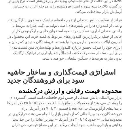
کالاها در این حالت از نظر لجستیکی پیچیده‌تر و پرهزینه‌تر است. نرخ پایین‌تر
بازگشت کالا، حاشیه سود و امتیاز فروشنده را در مرحله آغازین و حساس
آزمایش بازار محافظت می‌کند.
فراتر از تصاویر، بالش صندلی از فوم حافظه، ترافیک جستجوی سازگان‌یافته
و غنی از کلیدواژه‌ها را در پلتفرم‌های اصلی تولید می‌کند. عبارات مرتبط با
راحتی صندلی اداری، تسکین درد ناحیه استخوان خاجی و ارگونومی کار از
خانه، از جمله پرتکرارترین کلیدواژه‌های مربوط به قصد خرید این محصول در
آمازون ایالات متحده و آمازون بریتانیا هستند. فروشندگان جدیدی که زمان و
انرژی خود را صرف تحقیق درباره کلیدواژه‌ها و بهینه‌سازی متن لیست‌بندی
برای این دسته از محصولات کنند، احتمالاً رشد پایداری در ترافیک ارگانیک
بدون نیاز به هزینه‌های سنگین تبلیغاتی خواهند داشت.
استراتژی قیمت‌گذاری و ساختار حاشیه
سود برای فروشندگان جدید
محدوده قیمت رقابتی و ارزش درک‌شده
بازار بین‌المللی بالش صندلی از جنس فوم حافظه، دامنه قیمتی گسترده‌ای
را پوشش می‌دهد؛ از محصولات سطح پایه با قیمت حدود ۱۵ تا ۲۵ دلار آمریکا
تا مدل‌های ارگونومیک پremium با قیمت ۴۰ تا ۷۰ دلار آمریکا. برای
فروشندگان جدید بین‌المللی که آزمایش بازار را انجام می‌دهند، قرارگیری در
محدوده میانی — حدود ۲۵ تا ۴۰ دلار آمریکا — بهترین تعادل را بین جذابیت
رقابتی و پایداری حاشیه سود ایجاد می‌کند. در این سطح قیمتی، خریداران