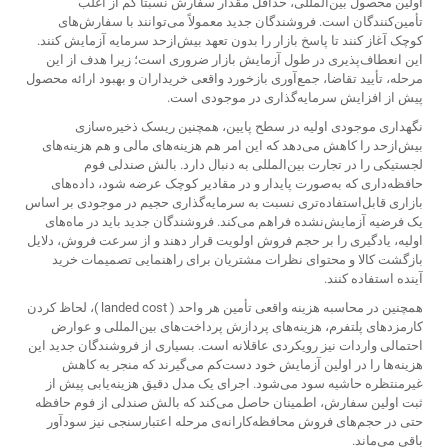
اولین محصول بین‌المللی، حداقل مقدار سفارش نسبتاً کم از اغلب
تأمین‌کنندگان است. فروشندگان جدید معمولاً می‌توانند با سفارش‌های
کوچک آغاز کنند تا پاسخ بازار را بدون تعهد بیش‌ازحد سرمایه آزمایش کنند.
این انعطاف‌پذیری در طول آزمایش بازار ضروری است؛ زیرا هدف از این
مرحله، تأیید تقاضا، جمع‌آوری بازخورد واقعی خریداران و بهبود ارائه محصول
پیش از افزایش سرمایه‌گذاری در موجودی است.
نگهداری موجودی اولیه در سطح پایین، همچنین ریسک ذخیره‌سازی
بیش‌ازحد را کاهش می‌دهد که این امر هم هزینه‌های مالی و هم هزینه‌های
لجستیکی را در تجارت بین‌المللی به دنبال دارد. بالش صندلی فوم
حافظه‌داری که به‌صورت پایدار و در مقادیر کوچک عرضه شود، داده‌های
بازاری قابل‌استفاده‌تری نسبت به سرمایه‌گذاری حجیم در موجودی بر اساس
یک فرضیه آزمایش‌نشده فراهم می‌کند. فروشندگان جدید باید در ماه‌های
اولیه، یادگیری را بر حجم فروش اولویت قرار دهند و از سرعت فروش، دلایل
بازگشت کالا و محتوای نظرات مشتریان برای راهنمایی تصمیمات خرید
آینده استفاده کنند.
همچنین در محاسبه هزینه واقعی تأمین هر واحد ( landed cost )، لحاظ کردن
کارمزدهای پلتفرم، هزینه‌های پردازش پرداخت‌های بین‌المللی و عوارض
احتمالی واردات نیز رویکردی عاقلانه است. بسیاری از فروشندگان جدید این
هزینه‌ها را در اولین آزمایش خود دست‌کم می‌گیرند که منجر به کاهش
غیرمنتظره حاشیه سود می‌شود. اجرای یک مدل دقیق هزینه‌یابی پیش از
ثبت اولین سفارش، اطمینان حاصل می‌کند که بالش صندلی از فوم حافظه
حتی در حجم‌های فروش محافظه‌کارانه‌ی مرحله اعتبارسنجی نیز سودآور
باقی می‌ماند.