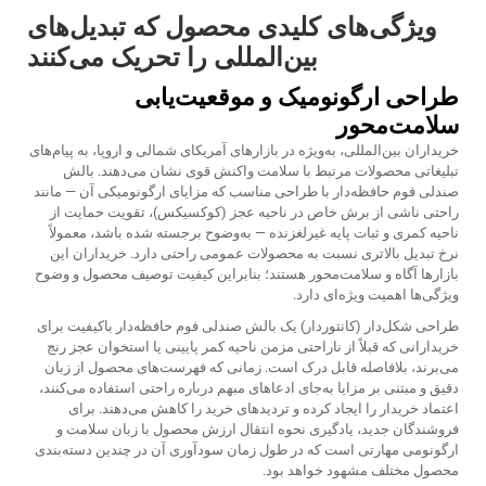
ویژگی‌های کلیدی محصول که تبدیل‌های
بین‌المللی را تحریک می‌کنند
طراحی ارگونومیک و موقعیت‌یابی
سلامت‌محور
خریداران بین‌المللی، به‌ویژه در بازارهای آمریکای شمالی و اروپا، به پیام‌های
تبلیغاتی محصولات مرتبط با سلامت واکنش قوی نشان می‌دهند. بالش
صندلی فوم حافظه‌دار با طراحی مناسب که مزایای ارگونومیکی آن — مانند
راحتی ناشی از برش خاص در ناحیه عجز (کوکسیکس)، تقویت حمایت از
ناحیه کمری و ثبات پایه غیرلغزنده — به‌وضوح برجسته شده باشد، معمولاً
نرخ تبدیل بالاتری نسبت به محصولات عمومی راحتی دارد. خریداران این
بازارها آگاه و سلامت‌محور هستند؛ بنابراین کیفیت توصیف محصول و وضوح
ویژگی‌ها اهمیت ویژه‌ای دارد.
طراحی شکل‌دار (کانتوردار) یک بالش صندلی فوم حافظه‌دار باکیفیت برای
خریدارانی که قبلاً از ناراحتی مزمن ناحیه کمر پایینی یا استخوان عجز رنج
می‌برند، بلافاصله قابل درک است. زمانی که فهرست‌های محصول از زبان
دقیق و مبتنی بر مزایا به‌جای ادعاهای مبهم درباره راحتی استفاده می‌کنند،
اعتماد خریدار را ایجاد کرده و تردیدهای خرید را کاهش می‌دهند. برای
فروشندگان جدید، یادگیری نحوه انتقال ارزش محصول با زبان سلامت و
ارگونومی مهارتی است که در طول زمان سودآوری آن در چندین دسته‌بندی
محصول مختلف مشهود خواهد بود.