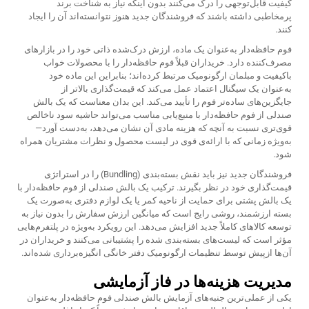
کیفیت قابل‌توجهی را درک می‌کنند بدون اینکه نیاز به شناخت برند
پرمخاطبی داشته باشند که فروشندگان جدید هنوز نتوانسته‌اند آن را ایجاد
کنند.
فوم حافظه‌دار به‌عنوان یک ماده، ارزش درک‌شده ذاتی خود را در بازارهای
مصرف‌کننده دارد. خریداران قبلاً فوم حافظه‌دار را با محصولات خواب
باکیفیت و مبلمان ارگونومیک مرتبط کرده‌اند؛ بنابراین این ماده خود
به‌عنوان یک سیگنال اعتماد عمل می‌کند که قیمت‌گذاری بالاتر از
جایگزین‌های ساده‌تر فوم را تأیید می‌کند. این بدان معناست که یک بالش
صندلی از فوم حافظه‌دار با منبع‌یابی مناسب می‌تواند حاشیه سود ناخالص
قوی‌تری نسبت به آنچه که هزینه مادی آن نشان می‌دهد، به‌دست آورد—
به‌ویژه زمانی که با ارائه‌ی قوی در لیست محصول و نظرات مشتریان همراه
شود.
فروشندگان جدید نیز باید نقش بسته‌بندی (Bundling) را در استراتژی
قیمت‌گذاری خود در نظر بگیرند. ترکیب یک بالش صندلی از فوم حافظه‌دار با
یک بالش پشتی برای حمایت از ناحیه کمر یا یک لوازم دفتری به‌صورت یک
بسته ارزشمند، روشی رایج است که میانگین ارزش سفارش را بدون نیاز به
توسعه کالاهای کاملاً جدید افزایش می‌دهد. این رویکرد به‌ویژه در پلتفرم‌هایی
مؤثر است که لیست‌های بسته‌بندی شده را پشتیبانی می‌کنند و خریداران در
آن‌ها ازپیش توسط تنظیمات ارگونومیک دفتر خانگی انگیزه‌برداری شده‌اند.
مدیریت هزینه‌ها در فاز آزمایشی
یکی از عملی‌ترین جنبه‌های آزمایش بالش صندلی فوم حافظه‌دار به‌عنوان