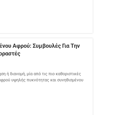
ένου Αφρού: Συμβουλές Για Την
οραστές
η ή διανομή, μία από τις πιο καθοριστικές
 αφρού υψηλής πυκνότητας και συνηθισμένου
αγραφές του προϊόντος — επηρεάζει άμεσα...