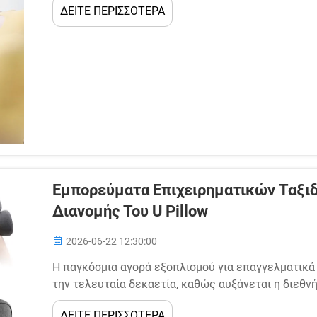
ΔΕΙΤΕ ΠΕΡΙΣΣΟΤΕΡΑ
οξεία πρόκληση: τα όγκινα προϊόντα από αφρό...
Εμπορεύματα Επιχειρηματικών Ταξιδ
Διανομής Του U Pillow
2026-06-22 12:30:00
Η παγκόσμια αγορά εξοπλισμού για επαγγελματικά
την τελευταία δεκαετία, καθώς αυξάνεται η διεθνή
κατά τη διάρκεια μακροχρόνιων πτήσεων και περι
ΔΕΙΤΕ ΠΕΡΙΣΣΟΤΕΡΑ