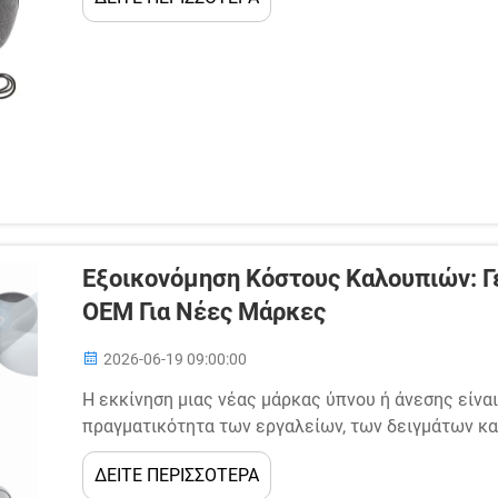
δημοφιλών...
Εξοικονόμηση Κόστους Καλουπιών: 
OEM Για Νέες Μάρκες
2026-06-19 09:00:00
Η εκκίνηση μιας νέας μάρκας ύπνου ή άνεσης είνα
πραγματικότητα των εργαλείων, των δειγμάτων κ
μπορεί γρήγορα να εξαντλήσει τους αρχικούς προϋ
ΔΕΙΤΕ ΠΕΡΙΣΣΟΤΕΡΑ
στρατηγικές αποφάσεις που μπορεί να λάβει μια νέα