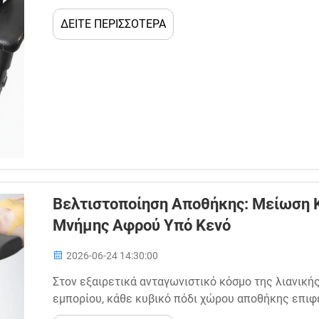
πραγματική ευκαιρία — βρίσκεται στη μετατροπή α
ΔΕΙΤΕ ΠΕΡΙΣΣΟΤΕΡΑ
επαναλαμβανόμενο πελάτη. Για λιανικούς εμπόρους
Βελτιστοποίηση Αποθήκης: Μείωση
Μνήμης Αφρού Υπό Κενό
2026-06-24 14:30:00
Στον εξαιρετικά ανταγωνιστικό κόσμο της λιανικ
εμπορίου, κάθε κυβικό πόδι χώρου αποθήκης επιφέ
ασχολούνται με στρώματα, μαξιλάρια και συναφή π