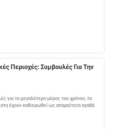
ές Περιοχές: Συμβουλές Για Την
ές για το μεγαλύτερο μέρος του χρόνου, τα
έστη έχουν καθιερωθεί ως απαραίτητα αγαθά
ξης με γέλη έχουν αναδειχθεί ως μία από τις
..