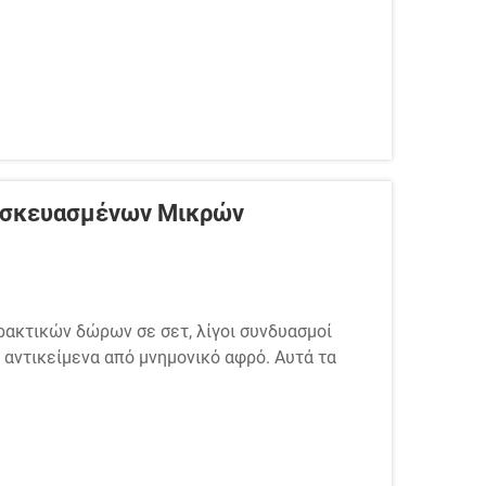
Συσκευασμένων Μικρών
πρακτικών δώρων σε σετ, λίγοι συνδυασμοί
αντικείμενα από μνημονικό αφρό. Αυτά τα
η, έχουν καθιερωθεί ως βασικό στοιχείο της
ονται σε συνεχώς...