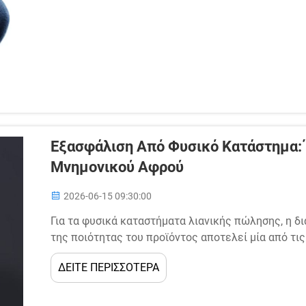
Εξασφάλιση Από Φυσικό Κατάστημα: 
Μνημονικού Αφρού
2026-06-15 09:30:00
Για τα φυσικά καταστήματα λιανικής πώλησης, η δ
της ποιότητας του προϊόντος αποτελεί μία από τι
προϊόντων ύπνου και των συναφών ειδών. Όσον αφ
ΔΕΙΤΕ ΠΕΡΙΣΣΟΤΕΡΑ
από μνημονικό αφρό, οι αποφάσεις που λαμβάνετε..