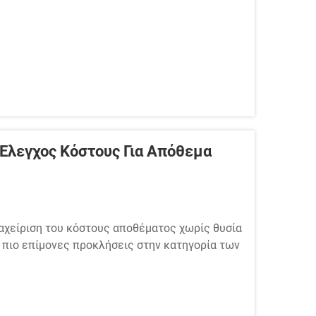
Έλεγχος Κόστους Για Απόθεμα
ιαχείριση του κόστους αποθέματος χωρίς θυσία
ς πιο επίμονες προκλήσεις στην κατηγορία των
ορά την αποθήκευση μιας σειράς μαξιλαριών
.