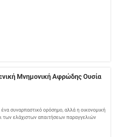
Γενική Μνημονική Αφρώδης Ουσία
ι ένα συναρπαστικό ορόσημο, αλλά η οικονομική
αι των ελάχιστων απαιτήσεων παραγγελιών
πολογισμούς. Μία από τις πιο έξυπνες
 μάρκα είναι να...