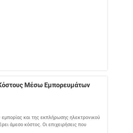
υτού του αγοραστή μίας φοράς σε πιστό,
 B2B...
 Κόστους Μέσω Εμπορευμάτων
ής εμπορίας και της εκπλήρωσης ηλεκτρονικού
ρει άμεσο κόστος. Οι επιχειρήσεις που
ροϊόντα ύπνου αντιμετωπίζουν μια ιδιαίτερα