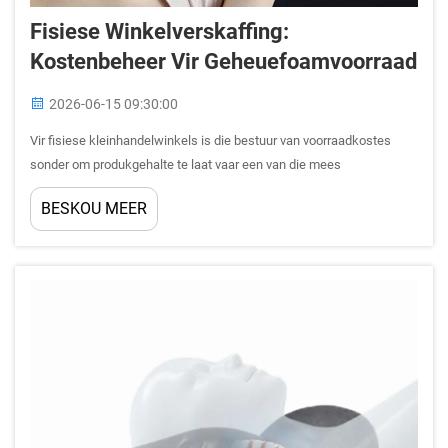
Fisiese Winkelverskaffing:
Kostenbeheer Vir Geheuefoamvoorraad
2026-06-15 09:30:00
Vir fisiese kleinhandelwinkels is die bestuur van voorraadkostes
sonder om produkgehalte te laat vaar een van die mees
aanhoudende uitdagings in die slaapgoed- en
BESKOU MEER
slaapaccessoirekategorie. Wanneer dit kom by die voorraad van
geheuefoam-kussings, is die besluite wat u neem...