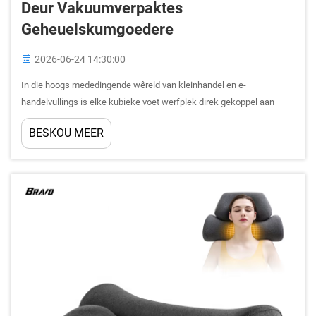
Deur Vakuumverpaktes
Geheuelskumgoedere
2026-06-24 14:30:00
In die hoogs mededingende wêreld van kleinhandel en e-
handelvullings is elke kubieke voet werfplek direk gekoppel aan
koste. Besighede wat met beddegoed, kussings en
BESKOU MEER
slaapbeskermings toerusting werk, staar 'n besonder skerp
uitdaging in die gesig: groot, rommelige skumprodukte ko...