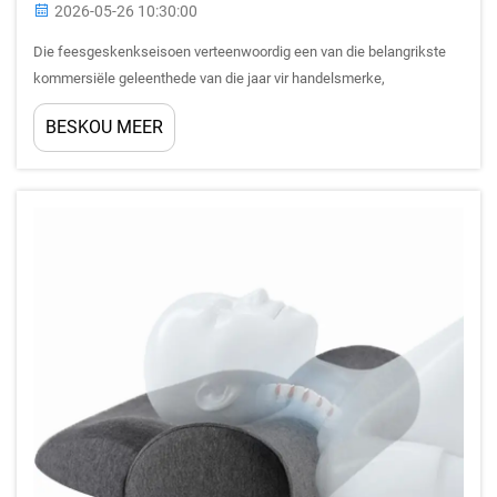
2026-05-26 10:30:00
Die feesgeskenkseisoen verteenwoordig een van die belangrikste
kommersiële geleenthede van die jaar vir handelsmerke,
kleinhandelaars en OEM-inkopers wat hul produkverskaffings wil
BESKOU MEER
onderskei. Van al die materiale vir gemak is geheue-skuim een van
die mees veelsydige en verbruiker-beminde...