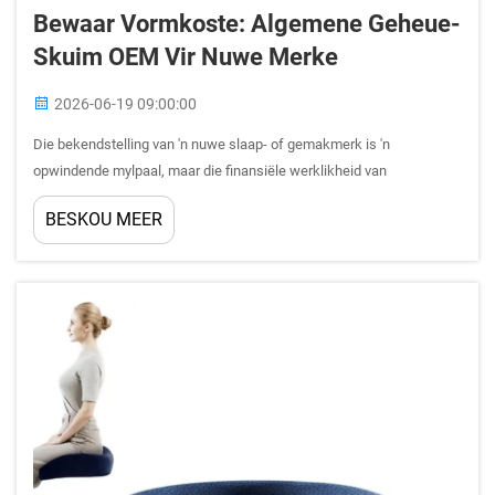
Bewaar Vormkoste: Algemene Geheue-
Skuim OEM Vir Nuwe Merke
2026-06-19 09:00:00
Die bekendstelling van 'n nuwe slaap- of gemakmerk is 'n
opwindende mylpaal, maar die finansiële werklikheid van
gereedskap, monsters en minimum bestellingverpligtinge kan gou
BESKOU MEER
vroeë-fase begrotings laat inkrimp. Een van die slimste strategiese
besluite wat 'n nuwe merk kan neem, is om...