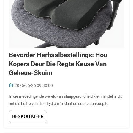
Bevorder Herhaalbestellings: Hou
Kopers Deur Die Regte Keuse Van
Geheue-Skuim
2026-06-26 09:30:00
In die mededingende wêreld van slaapgesondheid kleinhandel is dit
net die helfte van die stryd om ’n klant se eerste aankoop te
verseker. Die werklike uitdaging — en die werklike geleentheid — lê
BESKOU MEER
daarin om daardie eenmalige koper in ’n lojale, terugkerende kliënt te
omskep. Vir B2B kleinhandelaars...