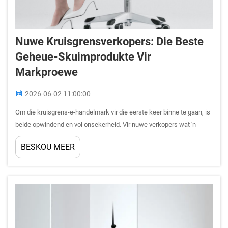
Nuwe Kruisgrensverkopers: Die Beste
Geheue-Skuimprodukte Vir
Markproewe
2026-06-02 11:00:00
Om die kruisgrens-e-handelmark vir die eerste keer binne te gaan, is
beide opwindend en vol onsekerheid. Vir nuwe verkopers wat 'n
betroubare, lae-risiko produkklas met konsekwente wêreldwye vraag
BESKOU MEER
wil identifiseer, tree die geheue-skuimstoelkus...