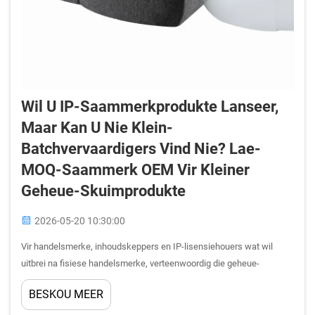
Wil U IP-Saammerkprodukte Lanseer,
Maar Kan U Nie Klein-
Batchvervaardigers Vind Nie? Lae-
MOQ-Saammerk OEM Vir Kleiner
Geheue-Skuimprodukte
2026-05-20 10:30:00
Vir handelsmerke, inhoudskeppers en IP-lisensiehouers wat wil
uitbrei na fisiese handelsmerke, verteenwoordig die geheue-
skuimkussing-kategorie een van die mees kommersieel aantreklike
BESKOU MEER
instap-punte in die leefstyl- en welstandprodukruimte. Verbruiker...