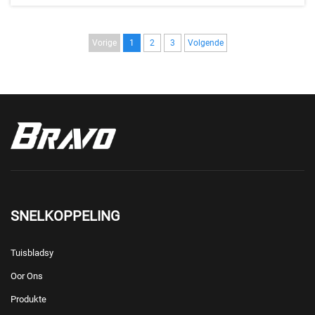
Vorige
1
2
3
Volgende
SNELKOPPELING
Tuisbladsy
Oor Ons
Produkte