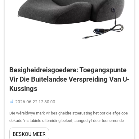
Besigheidreisgoedere: Toegangspunte
Vir Die Buitelandse Verspreiding Van U-
Kussings
2026-06-22 12:30:00
Die wêreldwye mark vir besigheidreistoerusting het oor die afgelope
dekade ‘n stabiele uitbreiding beleef, aangedryf deur toenemende
internasionale mobiliteit en ‘n groeiende vraag na geriefoplossings
BESKOU MEER
tydens langvlugte en oorgangstydperke. Van die mees algemene …