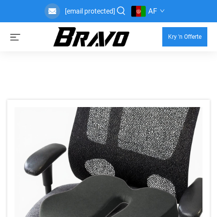
AF
[email protected]
Kry 'n Offerte