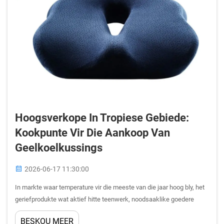
Hoogsverkope In Tropiese Gebiede:
Kookpunte Vir Die Aankoop Van
Geelkoelkussings
2026-06-17 11:30:00
In markte waar temperature vir die meeste van die jaar hoog bly, het
geriefprodukte wat aktief hitte teenwerk, noodsaaklike goedere
geword eerder as luksusbyvoegsels. Geelkoelkussings het na vore
BESKOU MEER
getree as een van die vinnigste groeiende produkklasse ...