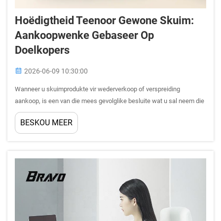
Hoëdigtheid Teenoor Gewone Skuim:
Aankoopwenke Gebaseer Op
Doelkopers
2026-06-09 10:30:00
Wanneer u skuimprodukte vir wederverkoop of verspreiding
aankoop, is een van die mees gevolglike besluite wat u sal neem die
keuse tussen hoëdigtheidsskuim en gewone skuim. Hierdie keuse is
BESKOU MEER
nie bloot ’n kwessie van produkspesifikasies nie — dit het direk ...