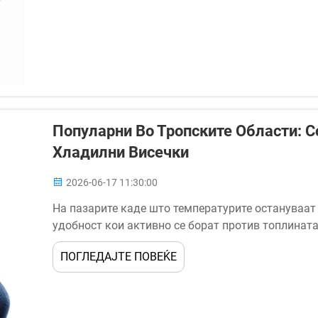
Популарни Во Тропските Области: С
Хладилни Висечки
2026-06-17 11:30:00
На пазарите каде што температурите остануваат 
удобност кои активно се борат против топлината
дополнителни производи. Гел-кулерите за висење 
ПОГЛЕДАЈТЕ ПОВЕЌЕ
категории производи ...