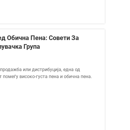
д Обична Пена: Совети За
пувачка Група
 продажба или дистрибуција, една од
т помеѓу високо-густа пена и обична пена.
ецификации на производот — тој директно