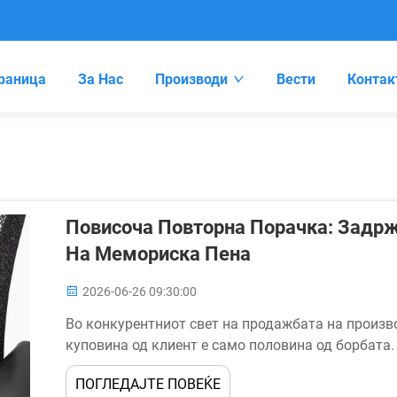
раница
За Нас
Производи
Вести
Контак
Повисоча Повторна Порачка: Задрж
На Мемориска Пена
2026-06-26 09:30:00
Во конкурентниот свет на продажбата на произво
куповина од клиент е само половина од борбата
можност — лежи во претворањето на овој еднокр
ПОГЛЕДАЈТЕ ПОВЕЌЕ
клиент. За B2B продавачи...