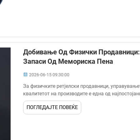
Добивање Од Физички Продавници:
Запаси Од Мемориска Пена
2026-06-15 09:30:00
За физичките ретјелски продавници, управување
квалитетот на производите е една од најпостојан
споредни производи за сон. Кога станува збор з
ПОГЛЕДАЈТЕ ПОВЕЌЕ
волуминозни јастаци од мемориска пена, одлуките