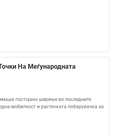
 Точки На Меѓународната
 имаше постојано ширење во последните
родна мобилност и растечката побарувачка за
и периодите на транзит. Помеѓу најчестите...