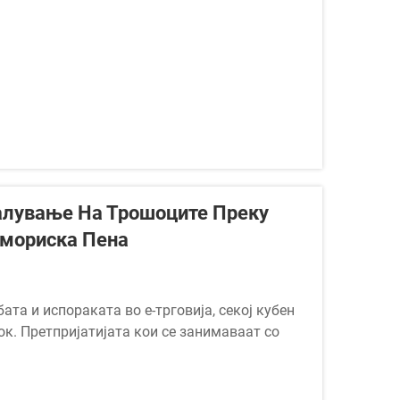
алување На Трошоците Преку
мориска Пена
та и испораката во е-трговија, секој кубен
к. Претпријатијата кои се занимаваат со
 за спиење се соочуваат со особено остар