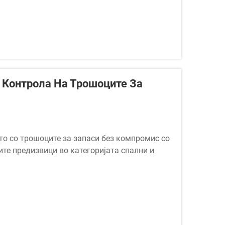
 Контрола На Трошоците За
то со трошоците за запаси без компромис со
ите предизвици во категоријата спални и
а набавка на линија висококвалитетни
 што ги донесувате...