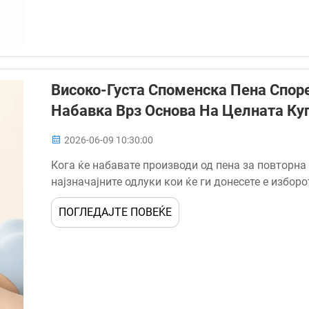
Високо-Густа Споменска Пена Споре
Набавка Врз Основа На Целната Ку
2026-06-09 10:30:00
Кога ќе набавате производи од пена за повторна
најзначајните одлуки кои ќе ги донесете е изборо
Овој избор не е само прашање на техничките сп
ПОГЛЕДАЈТЕ ПОВЕЌЕ
влијае...