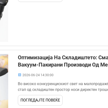
Оптимизација На Складиштето: См
Вакуум-Пакирани Производи Од Ме
2026-06-24 14:30:00
Во високо конкуренцискиот свет на малопродажба
стап од складиштен простор носи директен трошо
спални производи, висинки и споредни производи
ПОГЛЕДАЈТЕ ПОВЕЌЕ
предизвик: громоздивите производи од пена...