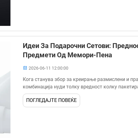
Идеи За Подарочни Сетови: Предно
Предмети Од Мемори-Пена
2026-06-11 12:00:00
Кога станува збор за креирање размислени и пра
комбинација нуди толку вредност колку пакетир
компактни производи, чиј фокус е на удобноста,
ПОГЛЕДАЈТЕ ПОВЕЌЕ
подароци точно затоа што ги решаваат секојднев