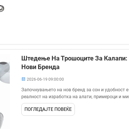
Штедење На Трошоците За Калапи:
Нови Бренда
2026-06-19 09:00:00
Започнувањето на нов бренд за сон и удобност 
реалност на изработка на алати, примероци и м
почетните буџети. Една од најпаметните стратег
ПОГЛЕДАЈТЕ ПОВЕЌЕ
направи е да се...