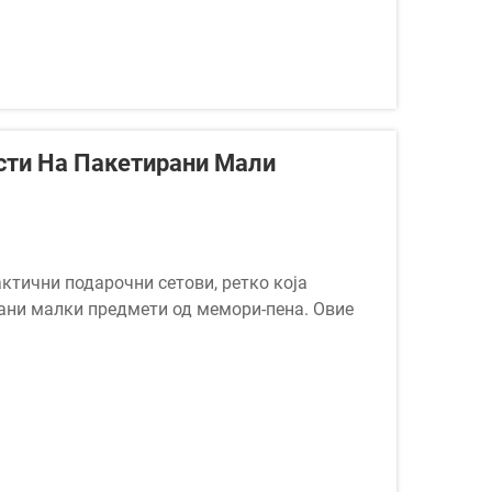
сти На Пакетирани Мали
ктични подарочни сетови, ретко која
ани малки предмети од мемори-пена. Овие
 станаа стандард во културата на давање
ните...