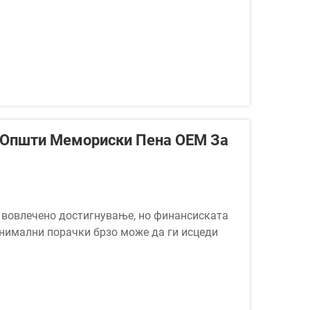
 Општи Мемориски Пена OEM За
е вовлечено достигнување, но финансиската
инимални порачки брзо може да ги исцеди
иски одлуки што нов бренд може да ја