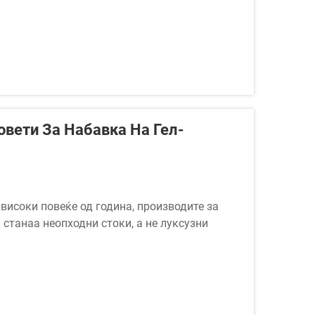
овети За Набавка На Гел-
високи повеќе од година, производите за
 станаа неопходни стоки, а не луксузни
се појавија како една од најбрзо растечките