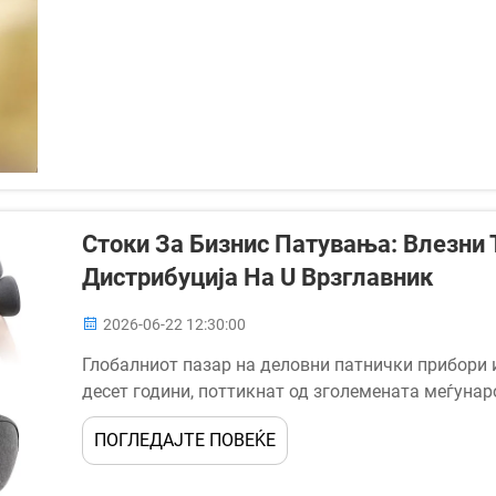
Стоки За Бизнис Патувања: Влезни
Дистрибуција На U Врзглавник
2026-06-22 12:30:00
Глобалниот пазар на деловни патнички прибори
десет години, поттикнат од зголемената меѓуна
решенија за удобност за време на долгите летови 
ПОГЛЕДАЈТЕ ПОВЕЌЕ