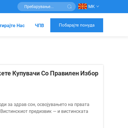
MK
Побарајте понуда
тирајте Нас
ЧПВ
ете Купувачи Со Правилен Избор
ди за здрав сон, освојувањето на првата
. Вистинскиот предизвик — и вистинската
атен купувач во лојален, повторувачки