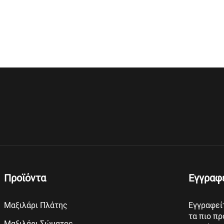
ιλάρι Εγκυμοσύνης, Μαξιλάρι
Σώματος BP-2
Προϊόντα
Εγγραφε
Μαξιλάρι Πλάτης
Εγγραφείτ
τα πιο πρ
Μαξιλάρι Σώματος