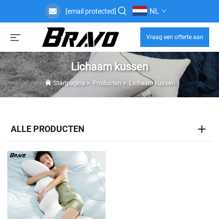
NL
[email protected]
Vraag een offerte aan
Lichaam kussen
Startpagina
>
Producten
>
Lichaam kussen
ALLE PRODUCTEN