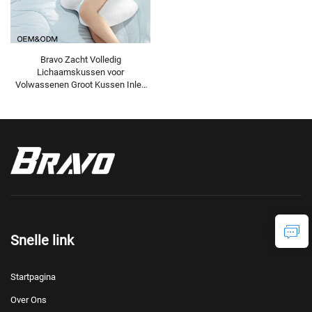
Bravo Zacht Volledig
Lichaamskussen voor
Volwassenen Groot Kussen Inleg
voor Zijliggers
Zwangerschapskussen
Lichaamskussen BP-2
Snelle link
Startpagina
Over Ons