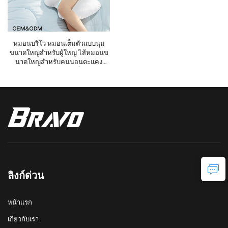
หมอนบริโว หมอนเต็มตัวแบบนุ่ม
ขนาดใหญ่สำหรับผู้ใหญ่ ไส้หมอนข
นาดใหญ่สำหรับคนนอนตะแคง
หมอนรองครรภ์ หมอนเต็มตัว BP-2
ลิงก์ด่วน
หน้าแรก
เกี่ยวกับเรา