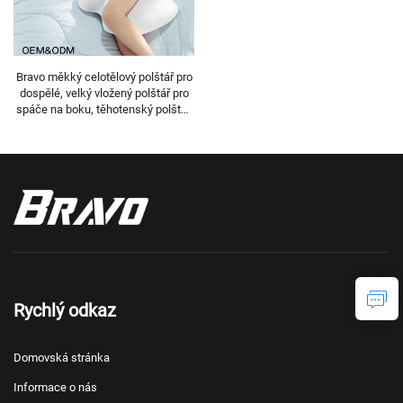
Bravo měkký celotělový polštář pro
dospělé, velký vložený polštář pro
spáče na boku, těhotenský polštář,
tělový polštář BP-2
Rychlý odkaz
Domovská stránka
Informace o nás