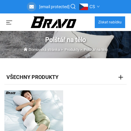
CS
[email protected]
Získat nabídku
Polštář na tělo
Domovská stránka
>
Produkty
>
Polštář na tělo
VŠECHNY PRODUKTY