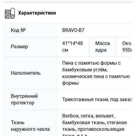
Характеристики
Код №
BRAVO-B7
41*14*48
Масса
Окол
Размер
см
ядра
950г
Пена с памятью формы с
бамбуковым углём,
Наполнитель
космическая пена с памятью
формы
Внутренний
Трикотажные ткани, под заказ
протектор
Велboa, сетка, вельвет,
Ткань
бамбуковая ткань, стеганая
наружного чехла
ткань, противоскользящая
ткань и т.д.