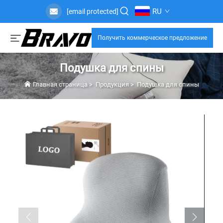
RU
[email protected]
Получить коммерческое предложение
Подушка для спины
Главная страница
>
Продукция
>
Подушка для спины