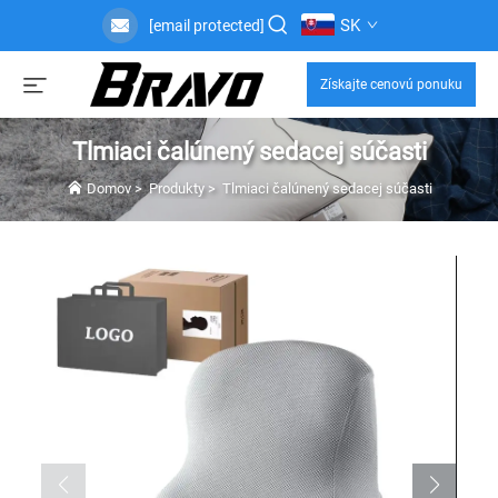
SK
[email protected]
Získajte cenovú ponuku
Tlmiaci čalúnený sedacej súčasti
Domov
>
Produkty
>
Tlmiaci čalúnený sedacej súčasti