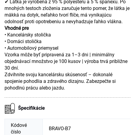
✔ Látka je vyrobená z 95 % polyesteru a 5 % spanexu. Po
mnohých testoch zloženia zaručuje tento pomer, že látka je
mäkká na dotyk, neľahko tvorí flíče, má vynikajúcu
odolnosť proti opotrebeniu a nevyhadzuje ľahko vlákna.
Vhodné pre
• Kancelársky stolička
• Domáci stolička
• Automobilový priemysel
Vzorka môže byť pripravená za 1–3 dni | minimálny
objednávací množstvo je 100 kusov | výroba trvá približne
30 dní.
Zdvihnite svoju kancelársku skúsenosť – dokonalé
spojenie pohodlia a zdravého dizajnu. Zabezpečte si
pohodlnú prácu alebo jazdu.
Špecifikácie
Kódové
BRAVO-B7
číslo