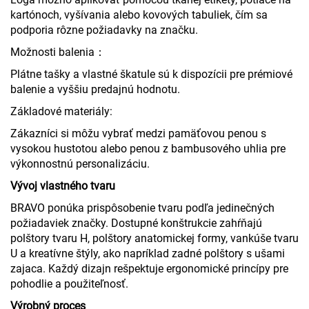
kartónoch, vyšívania alebo kovových tabuliek, čím sa
podporia rôzne požiadavky na značku.
Možnosti balenia：
Plátne tašky a vlastné škatule sú k dispozícii pre prémiové
balenie a vyššiu predajnú hodnotu.
Základové materiály:
Zákazníci si môžu vybrať medzi pamäťovou penou s
vysokou hustotou alebo penou z bambusového uhlia pre
výkonnostnú personalizáciu.
Vývoj vlastného tvaru
BRAVO ponúka prispôsobenie tvaru podľa jedinečných
požiadaviek značky. Dostupné konštrukcie zahŕňajú
polštory tvaru H, polštory anatomickej formy, vankúše tvaru
U a kreatívne štýly, ako napríklad zadné polštory s ušami
zajaca. Každý dizajn rešpektuje ergonomické princípy pre
pohodlie a použiteľnosť.
Výrobný proces