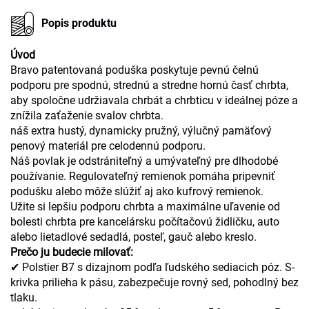
Popis produktu
Úvod
Bravo patentovaná poduška poskytuje pevnú čelnú
podporu pre spodnú, strednú a stredne hornú časť chrbta,
aby spoločne udržiavala chrbát a chrbticu v ideálnej póze a
znížila zaťaženie svalov chrbta.
náš extra hustý, dynamicky pružný, výlučný pamäťový
penový materiál pre celodennú podporu.
Náš povlak je odstrániteľný a umývateľný pre dlhodobé
používanie. Regulovateľný remienok pomáha pripevniť
podušku alebo môže slúžiť aj ako kufrový remienok.
Užite si lepšiu podporu chrbta a maximálne uľavenie od
bolesti chrbta pre kancelársku počítačovú židličku, auto
alebo lietadlové sedadlá, posteľ, gauč alebo kreslo.
Prečo ju budecie milovať:
✔ Polstier B7 s dizajnom podľa ľudského sediacich póz. S-
krivka prilieha k pásu, zabezpečuje rovný sed, pohodlný bez
tlaku.