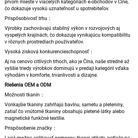
prvom mieste v viacerých kategóriách e-obchodov v Číne,
čo dokazuje vysokú uznateľnosť u spotrebiteľov.
Prispôsobivosť trhu：
Výrobky zachovávajú stabilný výkon v rozvojových aj
vyspelých krajinách, čo dokazuje vynikajúcu kompatibilitu
v rôznych prostrediach používateľov.
Vysoká zisková konkurencieschopnosť：
Aj na cenovo citlivých trhoch, ako je Čína, naše stredné až
vyššie triedy výrobkov dominujú v predaji kategórií vďaka
výhodám v komforte, trvanlivosti a dizajne.
Riešenia OEM a ODM
Možnosti tkanín：
Vonkajšie tkaniny zahŕňajú bavlnu, sametu a pleteniny,
zatiaľ čo vnútorné tkaniny obsahujú pletené látky alebo
magnetické funkčné textílie.
Prispôsobenie značky：
Logá možno aplikovať pomocou tkanej etikety, potlače na