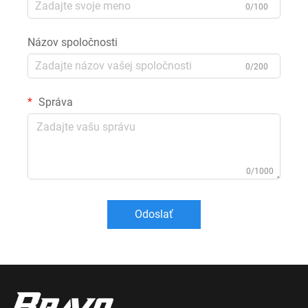
0/100
Názov spoločnosti
0/200
Správa
0/1000
Odoslať