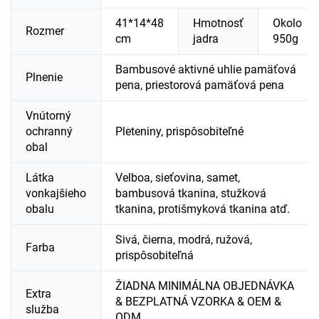
41*14*48
Hmotnosť
Okolo
Rozmer
cm
jadra
950g
Bambusové aktivné uhlie pamäťová
Plnenie
pena, priestorová pamäťová pena
Vnútorný
ochranný
Pleteniny, prispôsobiteľné
obal
Látka
Velboa, sieťovina, samet,
vonkajšieho
bambusová tkanina, stužková
obalu
tkanina, protišmyková tkanina atď.
Sivá, čierna, modrá, ružová,
Farba
prispôsobiteľná
ŽIADNA MINIMÁLNA OBJEDNÁVKA
Extra
& BEZPLATNÁ VZORKA & OEM &
služba
ODM