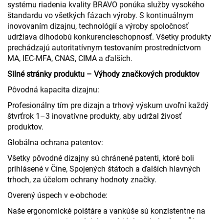
systému riadenia kvality BRAVO ponúka služby vysokého
štandardu vo všetkých fázach výroby. S kontinuálnym
inovovaním dizajnu, technológií a výroby spoločnosť
udržiava dlhodobú konkurencieschopnosť. Všetky produkty
prechádzajú autoritatívnym testovaním prostredníctvom
MA, IEC-MFA, CNAS, CIMA a ďalších.
Silné stránky produktu – Výhody značkových produktov
Pôvodná kapacita dizajnu:
Profesionálny tím pre dizajn a trhový výskum uvoľní každý
štvrťrok 1–3 inovatívne produkty, aby udržal živosť
produktov.
Globálna ochrana patentov:
Všetky pôvodné dizajny sú chránené patenti, ktoré boli
prihlásené v Číne, Spojených štátoch a ďalších hlavných
trhoch, za účelom ochrany hodnoty značky.
Overený úspech v e-obchode:
Naše ergonomické polštáre a vankúše sú konzistentne na