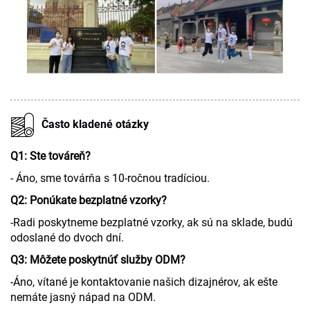
Často kladené otázky
Q1: Ste továreň?
- Áno, sme továrňa s 10-ročnou tradíciou.
Q2: Ponúkate bezplatné vzorky?
-Radi poskytneme bezplatné vzorky, ak sú na sklade, budú
odoslané do dvoch dní.
Q3: Môžete poskytnúť služby ODM?
-Áno, vítané je kontaktovanie našich dizajnérov, ak ešte
nemáte jasný nápad na ODM.