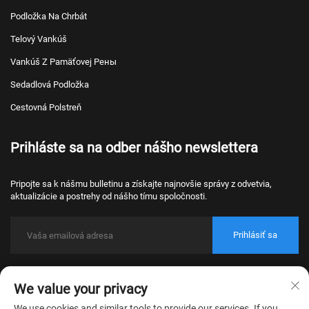
Podložka Na Chrbát
Telový Vankúš
Vankúš Z Pamäťovej Pены
Sedadlová Podložka
Cestovná Polstreň
Prihláste sa na odber nášho newslettera
Pripojte sa k nášmu bulletinu a získajte najnovšie správy z odvetvia,
aktualizácie a postrehy od nášho tímu spoločnosti.
Prihlásiť sa
Autorské práva © 2026 Nantong Bulawo Home Textile Co., Ltd. Beijing.
We value your privacy
Všetky práva vyhradené.
Zásady ochrany súkromia
We use cookies and similar tools to provide our services. If you