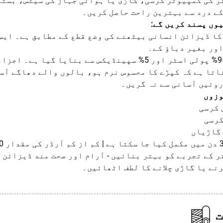
ر کی کمپیوٹر کرسی، گاڑی یا ہوائی جہاز کی سیٹس، بستر
کے درد سے بہترین راحت حاصل کریں۔
وں پسند کریں گے:
شن کا ڈیزائن انسانی بیٹھنے کی وضع قطع کے مطابق ہے۔ ای
اور بغیر دباؤ کے۔
✔ کپڑا 95% پولی اسٹر اور 5% سپینڈیکس سے بنایا
اتا ہے کہ کپڑے کا محسوس نرم ہو، بالوں والے دھاگے آس
روئیں آسانی سے نہ گریں۔
وزوں
 کرسی
کرسی
 گاڑیاں
ر کے تجربے کو بہتر بنائیں - آرام اور صحت مند ڈیزائن 
رنے یا گاڑی چلانے کا لطف اٹھائیں۔
ت