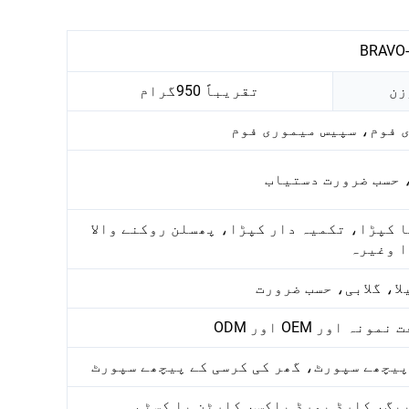
BRAVO
زن
تقریباً 950گرام
 فوم، سپیس میموری فوم
، حسب ضرورت دستیاب
 کپڑا، تکمیہ دار کپڑا، پھسلن روکنے والا
 وغیرہ
ا، گلابی، حسب ضرورت
پیچھے سپورٹ، گھر کی کرسی کے پیچھے سپورٹ
بیگ، کارڈ بورڈ باکس، کارٹن یا کسٹم