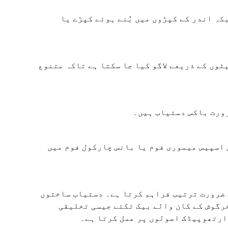
کہ اندر کے کپڑوں میں بُنے ہوئے کپڑے یا
وں کے ذریعے لاگو کیا جا سکتا ہے تاکہ متنوع
رورت باکس دستیاب ہیں۔
 اسپیس میموری فوم یا بانس چارکول فوم میں
سبِ ضرورت ترتیب فراہم کرتا ہے۔ دستیاب ساختوں
کونٹور تکئے، یو شکل کے ت Cush دان، اور خرگوش کے کان والے بیک تکئے جیسی تخلیقی
ارتھوپیڈک اصولوں پر عمل کرتا ہے۔