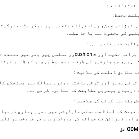
 برقرار رہے۔
ٹنٹ تحفظ:
ی ڈیزائن چین، ریاستہائے متحدہ اور دیگر بڑے مارکیٹس
لیو کو محفوظ بنایا جا سکے۔
 ثابت شدہ کامیابی：
ے ہیں، جو صارفین کی طرف سے مضبوط پہچان کو ظاہر کرتا
ے مطابق ڈھلنے کی صلاحیت：
ترقی پذیر اور ترقی یافتہ دونوں ممالک میں مستحکم کا
 درمیان بہترین مطابقت کا مظاہرہ کرتی ہے۔
ش مقابلہ کرنے کی صلاحیت：
 قیمت کے لحاظ سے حساس مارکیٹس میں بھی، ہماری درمیان
 اور ڈیزائن کے فوائد کی بدولت زمرے کی فروخت پر غلبہ