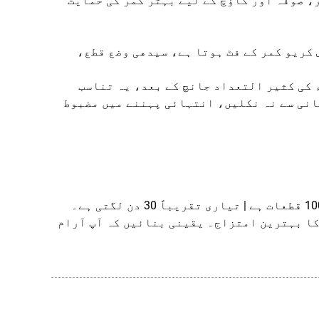
، صوفہ اور کاؤچ کے لیے بہتر کمر کی حمایت
س کریو کمر کے فٹ ہوتا ہے، سیدھی وضع قطع،
 گیا ہے۔ اجزاء کی کثیر التعداد جانچ کے بعد، یہ تناسب
انی سے نہ نکلیں، انتہائی پہننے میں مضبوط
کا بہترین امتزاج۔ یقینی بنائیں کہ آپ آرام