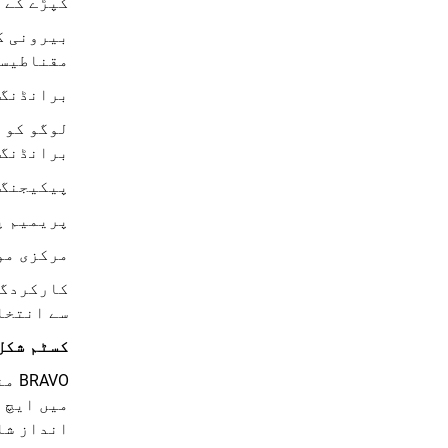
کپڑے کے 
بیرونی کپ
مقناطیسی
برانڈنگ 
لوگو کو 
برانڈنگ 
پیکیجنگ 
پریمیم پ
مرکزی مو
کارکردگی
سے انتخا
کسٹم شکل
AVO
انداز شا