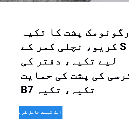
گونومک پشت کا تکیہ
S کریو، نچلی کمر کے
لیے تکیہ، دفتر کی
رسی کی پشت کی حمایت
تکیہ، تکیہ B7
ایک قیمت حاصل کریں