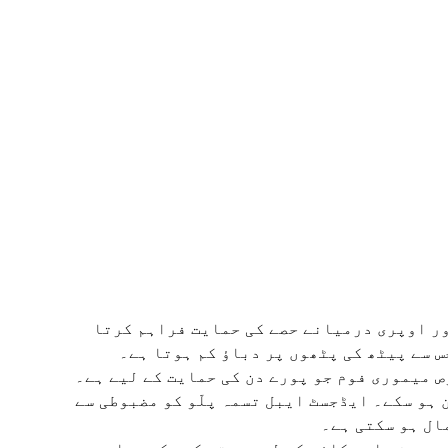
ور اوپری درمیانے حصے کی حمایت فراہم کرتا
س سے پیٹھ کی پٹھوں پر دباؤ کم ہوتا ہے۔
 میموری فوم جو پورے دن کی حمایت کے لیے ہے۔
ہو سکے۔ ایڈجسٹ ایبل تسمہ پلّو کو مضبوطی سے
ال ہو سکتی ہے۔