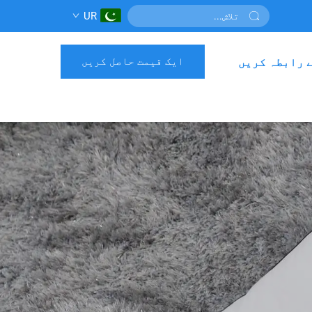
UR
ایک قیمت حاصل کریں
 رابطہ کریں