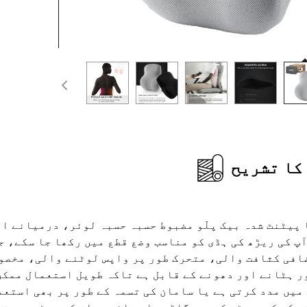
کا تشریح
 پیٹنٹ شدہ بیک پلّو مضبوط حسبہ حسبہ لوئر، درمیانے ا
پ کی ریڑھ کی ہڈی کو مناسب وضع قطع میں رکھا جا سکے، ج
افی کثافت والی، متحرک طور پر واپس لوٹنے والی، مخصوص
ر ہٹانے اور دھونے کے قابل ہے تاکہ طویل استعمال ممکن 
میں مدد کرتی ہے یا سامان کی تسمہ کے طور پر بھی استعم