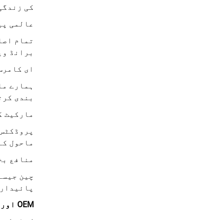
کی زندگی
عالمی پی
تمام اصل
برانڈ وی
ای کامرس
بندی کرت
مارکیٹ ک
پروڈکٹس 
ماحول کے
منافع بخ
چین جیسے
پائیداری
OEM اور ODM حل