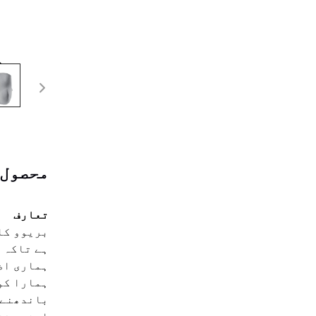
محصول 
تعارف
بریوو کا
ہے تاکہ آ
ہماری اض
ہمارا کو
باندھنے 