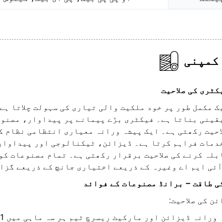
کمپنی
کٹری کی صلاحیت
ک مکمل طور پر خود ملکیت والی تیاری کی سہولت چلاتا ہے
قینی بناتا ہے۔ فیکٹری بڑے پیمانے پر پیداوار، مصنوع
احیت رکھتی ہے۔ ایک پیشہ ورانہ معیاری انتظامی نظام ک
دمات فراہم کرتا ہے۔ ڈیزائن، ٹیکنالوجی اور پیداوار 
بلہ کرنے کی صلاحیت برقرار رکھتی ہے۔ تمام مصنوعات کو 
آئی ایم اے وغیرہ کے ذریعے اختیاری جانچ کے ذریعے گزا
ی طاقت – برانڈ مصنوعات کے فوائد
ن کی صلاحیت: