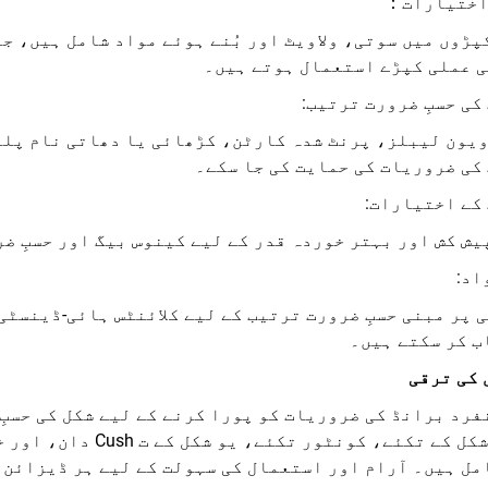
اختیارات：
ڑوں میں سوتی، ولاویٹ اور بُنے ہوئے مواد شامل ہیں، جب
 عملی کپڑے استعمال ہوتے ہیں۔
کی حسبِ ضرورت ترتیب:
ویون لیبلز، پرنٹ شدہ کارٹن، کڑھائی یا دھاتی نام پلیٹ
کی ضروریات کی حمایت کی جا سکے۔
کے اختیارات:
یش کش اور بہتر خوردہ قدر کے لیے کینوس بیگ اور حسبِ ض
اد:
 پر مبنی حسبِ ضرورت ترتیب کے لیے کلائنٹس ہائی-ڈینسٹی
ب کر سکتے ہیں۔
 کی ترقی
BR منفرد برانڈ کی ضروریات کو پورا کرنے کے لیے شکل کی ح
میں ایچ شکل کے تکئے، 
مل ہیں۔ آرام اور استعمال کی سہولت کے لیے ہر ڈیزائن 