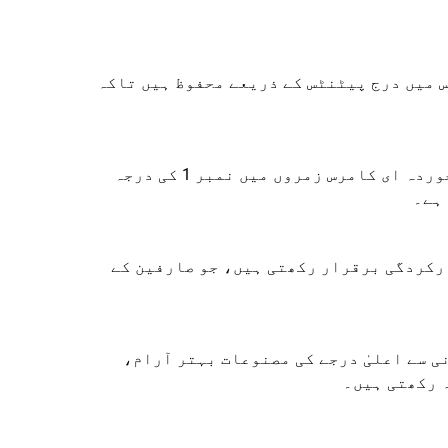
 میں درج پیٹنٹس کے ذریعے محفوظ ہیں تاکہ
ہمارے ماہرانہ تکیے اور ت cushionوز مسلسل چین بھر میں متعدد خوردہ ای کامرس زمروں میں نمبر 1 کی درجہ
 ہے۔
رکردگی برقرار رکھتی ہیں، جو صارفین کے
ی سے اعلیٰ درجے کی مصنوعات بہتر آرام،
 رکھتی ہیں۔