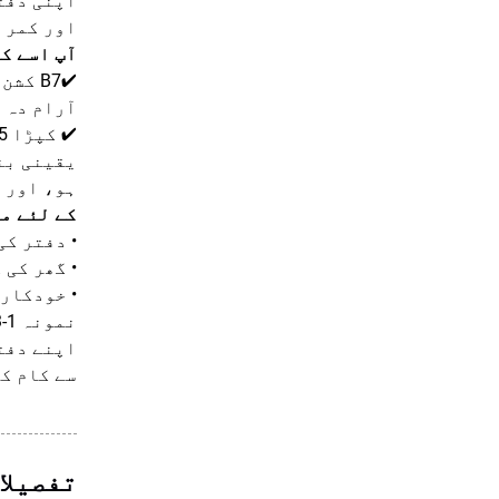
اپنی دفت
اور کمر 
آپ اسے کی
✔B7 ک
آرام دہ 
یقینی بن
ہو، اور 
کے لئے م
• دفتر کی
• گھر کی 
• خودکار
نمونہ 1-3 دن میں مکمل کیا جا سکتا ہے | کم از کم آرڈر کی مقدار 100 قطعات ہے | تیاری تقریباً 30 دن لگتی ہے۔
اپنے دفت
سے کام ک
تفصیلا