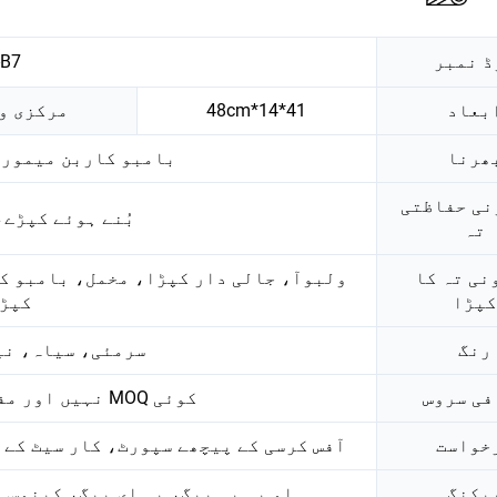
ڈ نمبر
-B7
بعاد
41*14*48cm
مرکزی و
ھرنا
بامبو کاربن میموری
نی حفاظتی
بُنے ہوئے کپڑے
تہ
نی تہ کا
ولبوآ، جالی دار کپڑا، مخمل، بامبو کا
کپڑا
کپڑا
رنگ
سرمئی، سیاہ، نیل
فی سروس
کوئی MOQ نہیں اور مفت نمونہ اور OEM اور ODM
خواست
آفس کرسی کے پیچھے سپورٹ، کار سیٹ کے 
یکنگ
او پی پی بیگ، پی ای بیگ، کینوس 