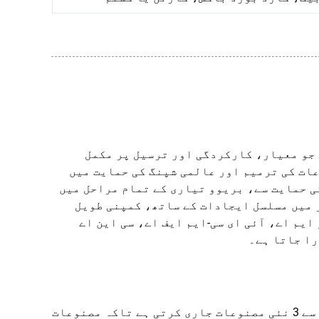
 جو معیار، کارکردگی اور ترسیل پر مکمل
ات کی ترمیم اور عالمی شپنگ کی حمایت میں
ی حمایت سے، بریوو تیاری کے تمام مراحل میں
میں مسلسل ایجادات کے ساتھ، کمپنی طویل
ایم اے، آئی ای سی-ایم ایف اے، سی این اے
را جاتا ہے۔
ایک پیشہ ورانہ ڈیزائن اور مارکیٹ ریسرچ ٹیم ہر سہ ماہی میں 1 سے 3 نئی مصنوعات جاری کرتی ہے تاکہ مصنوعات