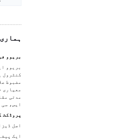
ہماری 
بریوو فی
بریوو ای
کنٹرول ی
مضبوط صل
معیاری خ
مدتی مقا
ایس، سی 
پروڈکٹ ک
اصل ڈیزائ