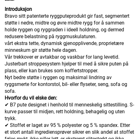
Introduksjon
Bravo sitt patenterte ryggputeprodukt gir fast, segmentert
støtte i nedre, midtre og øvre midtre rygg for å sammen
holde ryggen og ryggraden i ideell holdning, og dermed
redusere belastning på ryggmuskulaturen.
vårt ekstra tette, dynamisk gjenopplivende, proprietære
minneskum gir støtte hele dagen.
Vår trekkover er avtakbar og vaskbar for lang levetid.
Justerbart stroppesystem hjelper til med å sikre puten på
plass, eller kan brukes som koffertstropper.
Nyt bedre støtte i ryggen og maksimal lindring av
ryggsmerte for kontorstol, bil- eller flyseter, seng, sofa og
sofa.
Hvorfor du vil elske den:
✔ B7 pute designet i henhold til menneskelig sittestilling. S-
kurve passer til midjen, rett holdning, behagelig og uten
trykk.
✔ Stoffet er laget av 95 % polyester og 5 % spandex. Etter
et stort antall ingrediensprøver sikrer en slik andel at stoffet
føles mykt, ikke piller lett, er ekstremt slitesterkt og ikke