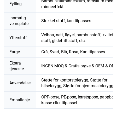
Bambuskullminneskum, romskum med
Fylling
minneeffekt
Innmatig
Strikket stoff, kan tilpasses
verneplate
Velboa, nett, fløyel, bambusstoff, kviltet
Ytterstoff
stoff, glidefritt stoff, etc.
Farge
Grå, Svart, Blå, Rosa, Kan tilpasses
Ekstra
INGEN MOQ & Gratis prøve & OEM & OD
tjeneste
Støtte for kontorstolerygg, Støtte for
Anvendelse
bilseterygg, Støtte for hjemmestolerygg
OPP-pose, PE-pose, lerretspose, pappboks
Emballasje
kasse eller tilpasset