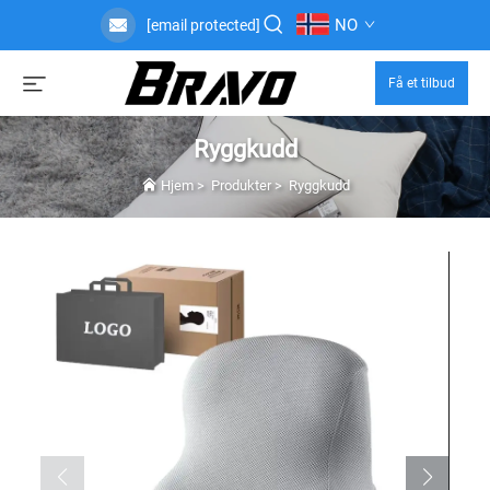
NO
[email protected]
Få et tilbud
Ryggkudd
Hjem
>
Produkter
>
Ryggkudd