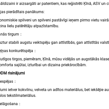
nāldizaini ir aizsargāti ar patentiem, kas reģistrēti Ķīnā, ASV un 
jas pierādītais panākums:
nomiskie spilveni un spilveni pastāvīgi ieņem pirmo vietu vairāk
cina lielu patērētāju atpazīstamību.
anās tirgum：
ztur stabili augstu veiktspēju gan attīstībās, gan attīstītās valst
eļņas konkurētspēja：
jutīgos tirgos, piemēram, Ķīnā, mūsu vidējās un augstākās klas
omforta sajūtai, izturībai un dizaina priekšrocībām.
DM risinājumi
iespējas：
dumi ietver kokvilnu, velveta un adītos materiālus, bet iekšēji
los tekstilmateriālus.
ielāgošana：