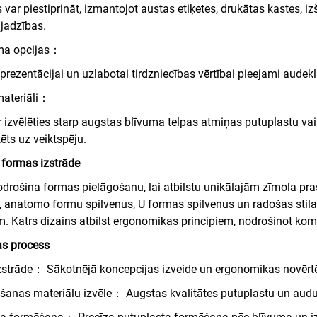
 var piestiprināt, izmantojot austas etiķetes, drukātas kastes, i
jadzības.
ma opcijas：
rezentācijai un uzlabotai tirdzniecības vērtībai pieejami audekl
ateriāli：
ar izvēlēties starp augstas blīvuma telpas atmiņas putuplastu va
ēts uz veiktspēju.
 formas izstrāde
rošina formas pielāgošanu, lai atbilstu unikālajām zīmola pra
, anatomo formu spilvenus, U formas spilvenus un radošas stil
m. Katrs dizains atbilst ergonomikas principiem, nodrošinot komf
s process
zstrāde： Sākotnējā koncepcijas izveide un ergonomikas novērt
anas materiālu izvēle： Augstas kvalitātes putuplastu un aud