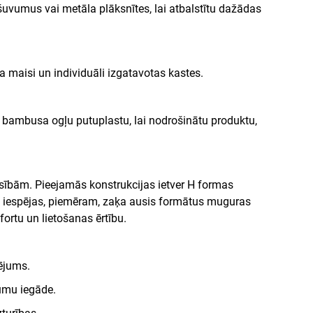
zšuvumus vai metāla plāksnītes, lai atbalstītu dažādas
a maisi un individuāli izgatavotas kastes.
i bambusa ogļu putuplastu, lai nodrošinātu produktu,
sībām. Pieejamās konstrukcijas ietver H formas
a iespējas, piemēram, zaķa ausis formātus muguras
ortu un lietošanas ērtību.
ējums.
umu iegāde.