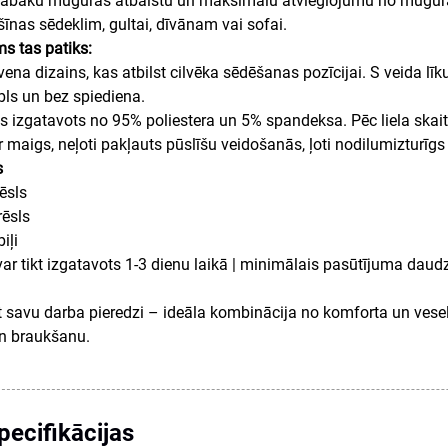
 labāku muguras atbalstu un maksimālu atvieglojumu no mugu
šīnas sēdeklim, gultai, dīvānam vai sofai.
s tas patiks:
ena dizains, kas atbilst cilvēka sēdēšanas pozīcijai. S veida līku
ls un bez spiediena.
izgatavots no 95% poliestera un 5% spandeksa. Pēc liela skait
 maigs, neļoti pakļauts pūslīšu veidošanās, ļoti nodilumizturīgs
s
rēsls
rēsls
iļi
ar tikt izgatavots 1-3 dienu laikā | minimālais pasūtījuma daudz
t savu darba pieredzi – ideāla kombinācija no komforta un vesel
n braukšanu.
pecifikācijas