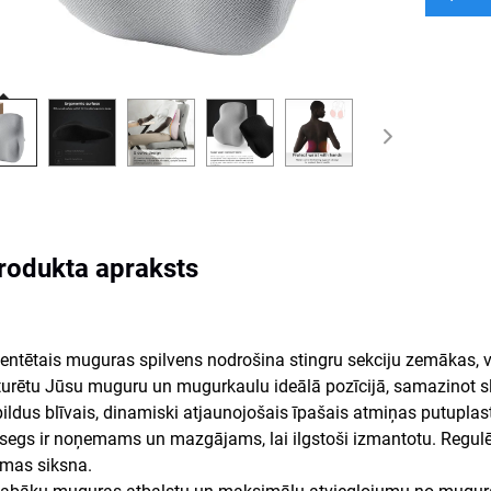
rodukta apraksts
entētais muguras spilvens nodrošina stingru sekciju zemākas, v
turētu Jūsu muguru un mugurkaulu ideālā pozīcijā, samazinot 
ldus blīvais, dinamiski atjaunojošais īpašais atmiņas putuplast
egs ir noņemams un mazgājams, lai ilgstoši izmantotu. Regulēj
mas siksna.