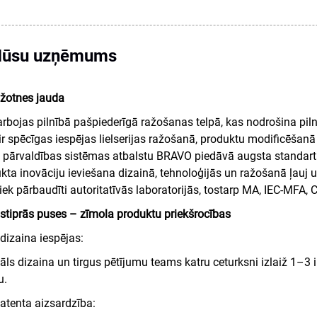
ūsu uzņēmums
žotnes jauda
bojas pilnībā pašpiederīgā ražošanas telpā, kas nodrošina pilnu ko
ir spēcīgas iespējas lielserijas ražošanā, produktu modificēšanā
s pārvaldības sistēmas atbalstu BRAVO piedāvā augsta standa
kta inovāciju ieviešana dizainā, tehnoloģijās un ražošanā ļauj
tiek pārbaudīti autoritatīvās laboratorijās, tostarp MA, IEC-MFA,
stiprās puses – zīmola produktu priekšrocības
 dizaina iespējas:
āls dizaina un tirgus pētījumu teams katru ceturksni izlaiž 1–3 
u.
atenta aizsardzība: