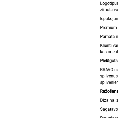
Logotipus
zīmola va
Iepakoju
Premium p
Pamata m
Klienti v
kas orient
Pielāgots
BRAVO nod
spilvenus
spilvenie
Ražošana
Dizaina i
Sagatavoš