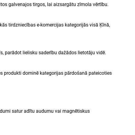
citos galvenajos tirgos, lai aizsargātu zīmola vērtību.
ās tirdzniecības e-komercijas kategorijās visā Ķīnā,
īs, parādot lielisku saderību dažādos lietotāju vidē.
es produkti dominē kategorijas pārdošanā pateicoties
e audumi satur adītu audumu vai magnētiskus