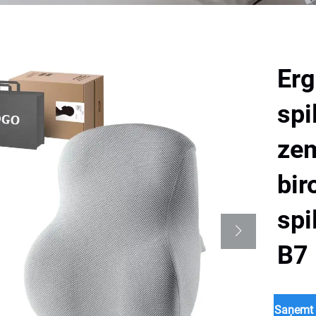
Er
spi
zem
bir
spi
B7
Saņemt 