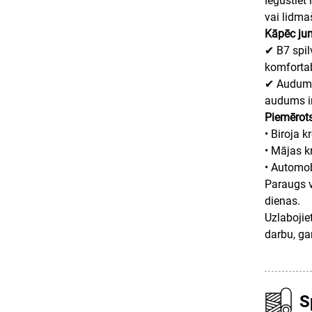
Iegūstiet
vai lidma
Kāpēc jum
✔ B7 spilv
komfortab
✔ Audums 
audums ir
Piemērot
• Biroja k
• Mājas k
• Automob
Paraugs v
dienas.
Uzlabojie
darbu, ga
S