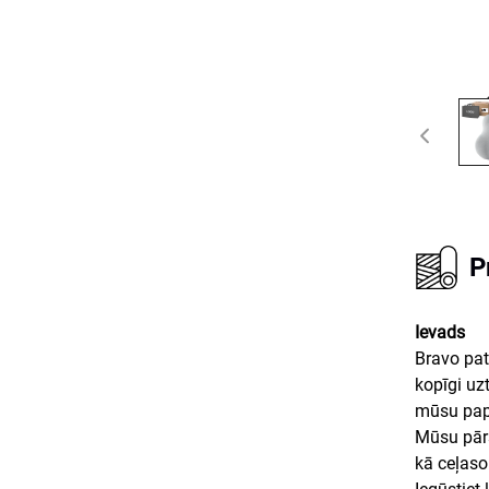
P
Ievads
Bravo pat
kopīgi uz
mūsu papi
Mūsu pārs
kā ceļaso