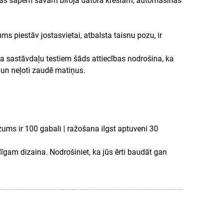
ras sāpēm savam biroja datora krēslam, automašīnas
ms piestāv jostasvietai, atbalsta taisnu pozu, ir
a sastāvdaļu testiem šāds attiecības nodrošina, ka
 un neļoti zaudē matiņus.
ums ir 100 gabali | ražošana ilgst aptuveni 30
īgam dizaina. Nodrošiniet, ka jūs ērti baudāt gan