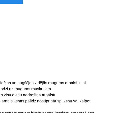
idējas un augšējas vidējās muguras atbalstu, lai
slodzi uz muguras muskuliem.
s visu dienu nodrošina atbalstu.
ama siksnas palīdz nostiprināt spilvenu vai kalpot