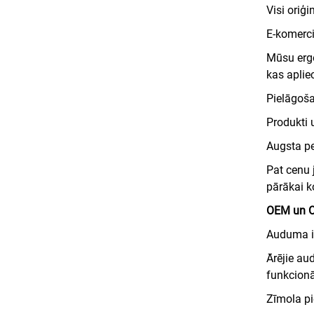
Visi oriģi
E-komerci
Mūsu ergo
kas aplie
Pielāgoš
Produkti u
Augsta p
Pat cenu 
pārākai k
OEM un O
Auduma 
Ārējie au
funkcionā
Zīmola p