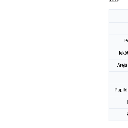
P
Iekš
Ārējā
Papild