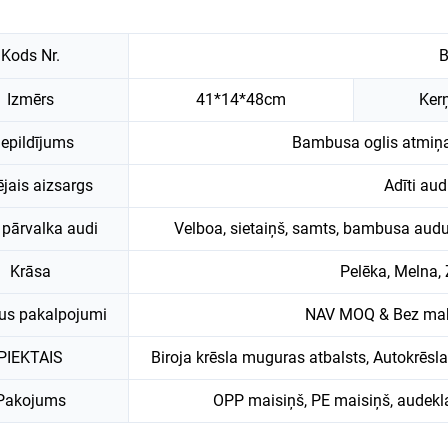
Kods Nr.
Izmērs
41*14*48cm
Ker
iepildījums
Bambusa oglis atmiņa
ējais aizsargs
Adīti au
 pārvalka audi
Velboa, sietaiņš, samts, bambusa aud
Krāsa
Pelēka, Melna, 
us pakalpojumi
NAV MOQ & Bez ma
PIEKTAIS
Biroja krēsla muguras atbalsts, Autokrēsl
Pakojums
OPP maisiņš, PE maisiņš, audekla