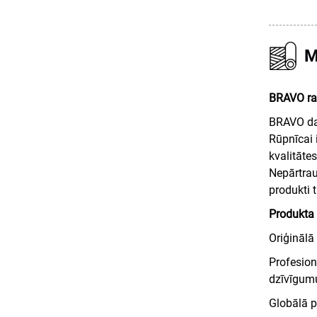
M
BRAVO ra
BRAVO dar
Rūpnīcai 
kvalitāte
Nepārtrau
produkti 
Produkta 
Oriģinālā
Profesion
dzīvīgum
Globālā p