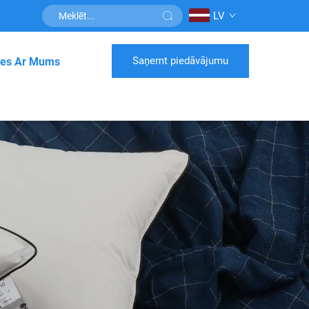
LV
Saņemt piedāvājumu
ties Ar Mums