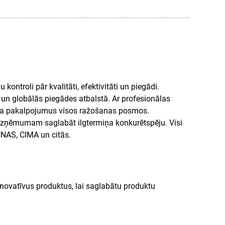
ntroli pār kvalitāti, efektivitāti un piegādi.
 un globālās piegādes atbalstā. Ar profesionālas
rta pakalpojumus visos ražošanas posmos.
 uzņēmumam saglabāt ilgtermiņa konkurētspēju. Visi
 CNAS, CIMA un citās.
inovatīvus produktus, lai saglabātu produktu