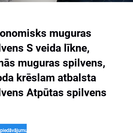
gonomisks muguras
lvens S veida līkne,
ās muguras spilvens,
oda krēslam atbalsta
lvens Atpūtas spilvens
piedāvājumu