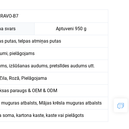
BRAVO-B7
ņa svars
Aptuveni 950 g
s putas, telpas atmiņas putas
dumi, pielāgojams
ums, izšūšanas audums, pretslīdes audums utt.
Zila, Rozā, Pielāgojama
ksas paraugs & OEM & ODM
a muguras atbalsts, Mājas krēsla muguras atbalsts
 soma, kartona kaste, kaste vai pielāgots