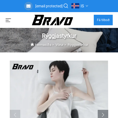
IS
[email protected]
Fá tilboð
Rýggjastyrkur
Heimasíða
>
Vörur
>
Rýggjastyrkur