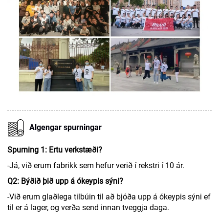
Algengar spurningar
Spurning 1: Ertu verkstæði?
-Já, við erum fabrikk sem hefur verið í rekstri í 10 ár.
Q2: Býðið þið upp á ókeypis sýni?
-Við erum glaðlega tilbúin til að bjóða upp á ókeypis sýni ef
til er á lager, og verða send innan tveggja daga.