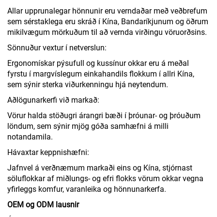
Allar upprunalegar hönnunir eru verndaðar með veðbrefum
sem sérstaklega eru skráð í Kína, Bandaríkjunum og öðrum
mikilvægum mörkuðum til að vernda virðingu vöruorðsins.
Sönnuður vextur í netverslun:
Ergonomískar pýsufull og kussínur okkar eru á meðal
fyrstu í margvíslegum einkahandils flokkum í allri Kína,
sem sýnir sterka viðurkenningu hjá neytendum.
Aðlögunarkerfi við markað:
Vörur halda stöðugri árangri bæði í þróunar- og þróuðum
löndum, sem sýnir mjög góða samhæfni á milli
notandamila.
Hávaxtar keppnishæfni:
Jafnvel á verðnæmum markaði eins og Kína, stjórnast
söluflokkar af miðlungs- og efri flokks vörum okkar vegna
yfirleggs komfur, varanleika og hönnunarkerfa.
OEM og ODM lausnir