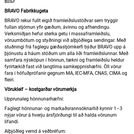
BRAVO Fabrikkugeta
BRAVO rekur fullt eigið framleiðslustöðvar sem tryggir
fullan stjórnun yfir gæðum, ávinnu og afhendingu.
Verksmiðjan hefur sterka getu í massaframleiðslu,
vöruumbótum og styðningi við alþjóðlega sendingar. Með
stuðningi frá faglegu gæðastjórnkerfi býður BRAVO upp á
þjónustu á háum stöðum um alla liði framleiðslunnar. Með
samfara nýsköpun í hönnun, tækni og framleiðslu heldur
fyrirtækið fast við langtíma samkeppnishæfni. Öll vörur
fara í höfuðprófanir gegnum MA, IEC-MFA, CNAS, CIMA og
fleiri.
Vörukleif – kostgarðar vörumerkja
Upprunaleg hönnunarhæfni:
Faglegt hönnunar- og markaðsrannsóknarlið kynnir 1–3
nýjar vörur á hverju ársfjórðungi til að halda vörunum
lifandi.
Alþjóðleg vernd á veðbréfum: