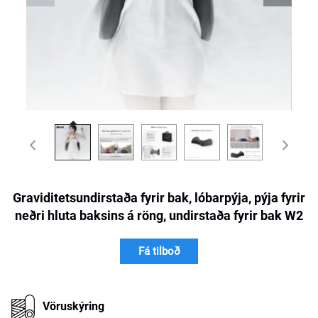
Graviditetsundirstaða fyrir bak, lóbarpýja, pýja fyrir
neðri hluta baksins á röng, undirstaða fyrir bak W2
Fá tilboð
Vöruskýring