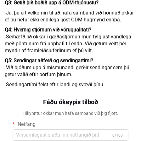
Q3: Getið þið boðið upp á ODM-thjónustu?
-Já, þú ert velkomin til að hafa samband við hönnuð okkar
ef þú hefur ekki endilega ljóst ODM hugmynd ennþá.
Q4: Hvernig stjórnum við vöruqualitati?
-Sérhæfð lið okkar í gæðastjórnun mun fylgjast vandlega
með pöntunum frá upphafi til enda. Við getum veitt þér
myndir af framleiðsluferlinum ef þú vilt.
Q5: Sendingar aðferð og sendingartími?
-Við bjóðum upp á mismunandi gerðir sendingar sem þú
getur valið eftir þörfum þínum.
-Sendingartími felst eftir landi og svæði þínu.
Fáðu ókeypis tilboð
Tilkynntur okkar mun hafa samband við þig fljótt.
Netfang
0/100