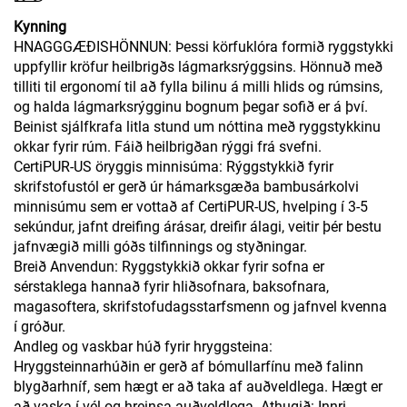
Kynning
HNAGGGÆÐISHÖNNUN: Þessi körfuklóra formið ryggstykki
uppfyllir kröfur heilbrigðs lágmarksrýggsins. Hönnuð með
tilliti til ergonomí til að fylla bilinu á milli hlids og rúmsins,
og halda lágmarksrýgginu bognum þegar sofið er á því.
Beinist sjálfkrafa litla stund um nóttina með ryggstykkinu
okkar fyrir rúm. Fáið heilbrigðan rýggi frá svefni.
CertiPUR-US öryggis minnisúma: Rýggstykkið fyrir
skrifstofustól er gerð úr hámarksgæða bambusárkolvi
minnisúmu sem er vottað af CertiPUR-US, hvelping í 3-5
sekúndur, jafnt dreifing árásar, dreifir álagi, veitir þér bestu
jafnvægið milli góðs tilfinnings og styðningar.
Breið Anvendun: Ryggstykkið okkar fyrir sofna er
sérstaklega hannað fyrir hliðsofnara, baksofnara,
magasoftera, skrifstofudagsstarfsmenn og jafnvel kvenna
í gróður.
Andleg og vaskbar húð fyrir hryggsteina:
Hryggsteinnarhúðin er gerð af bómullarfínu með falinn
blygðarhníf, sem hægt er að taka af auðveldlega. Hægt er
að vaska í vél og hreinsa auðveldlega. Athugið: Innri