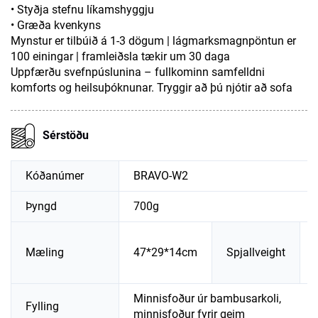
• Styðja stefnu líkamshyggju
• Græða kvenkyns
Mynstur er tilbúið á 1-3 dögum | lágmarksmagnpöntun er
100 einingar | framleiðsla tækir um 30 daga
Uppfærðu svefnpúslunina – fullkominn samfelldni
komforts og heilsuþóknunar. Tryggir að þú njótir að sofa
Sérstöðu
Kóðanúmer
BRAVO-W2
Þyngd
700g
Mæling
47*29*14cm
Spjallveight
Minnisfoður úr bambusarkoli,
Fylling
minnisfoður fyrir geim