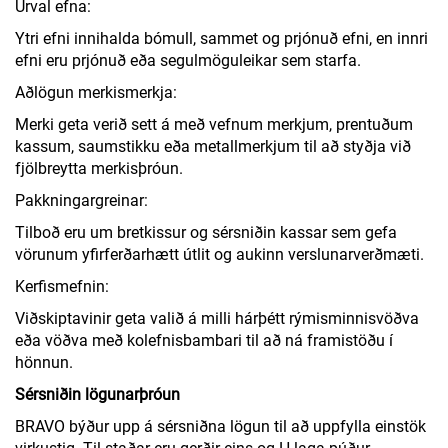
Úrval efna:
Ytri efni innihalda bómull, sammet og prjónuð efni, en innri
efni eru prjónuð eða segulmöguleikar sem starfa.
Aðlögun merkismerkja:
Merki geta verið sett á með vefnum merkjum, prentuðum
kassum, saumstikku eða metallmerkjum til að styðja við
fjölbreytta merkisþróun.
Pakkningargreinar:
Tilboð eru um bretkissur og sérsniðin kassar sem gefa
vörunum yfirferðarhætt útlit og aukinn verslunarverðmæti.
Kerfismefnin:
Viðskiptavinir geta valið á milli hárþétt rýmisminnisvöðva
eða vöðva með kolefnisbambari til að ná framistöðu í
hönnun.
Sérsniðin lögunarþróun
BRAVO býður upp á sérsniðna lögun til að uppfylla einstök