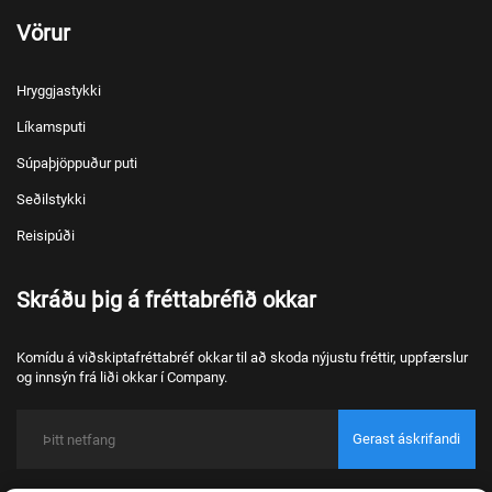
Vörur
Hryggjastykki
Líkamsputi
Súpaþjöppuður puti
Seðilstykki
Reisipúði
Skráðu þig á fréttabréfið okkar
Komídu á viðskiptafréttabréf okkar til að skoda nýjustu fréttir, uppfærslur
og innsýn frá liði okkar í Company.
Gerast áskrifandi