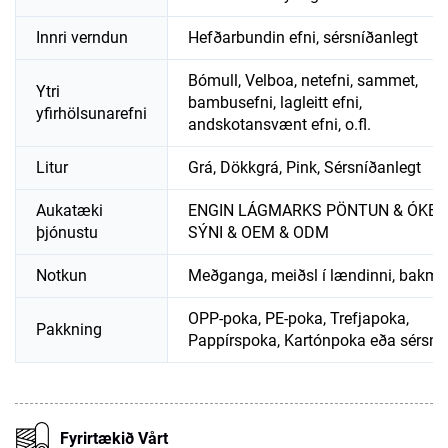
Innri verndun
Hefðarbundin efni, sérsníðanlegt
Bómull, Velboa, netefni, sammet,
Ytri
bambusefni, lagleitt efni,
yfirhölsunarefni
andskotansvænt efni, o.fl.
Litur
Grá, Dökkgrá, Pink, Sérsníðanlegt
Aukatæki
ENGIN LÁGMARKS PÖNTUN & ÓKEY
þjónustu
SÝNI & OEM & ODM
Notkun
Meðganga, meiðsl í lændinni, bakme
OPP-poka, PE-poka, Trefjapoka,
Pakkning
Pappírspoka, Kartónpoka eða sérsní
Fyrirtækið Vårt