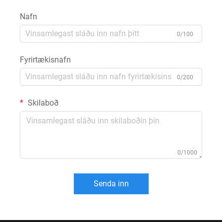
Nafn
0/100
Fyrirtækisnafn
0/200
Skilaboð
0/1000
Senda inn