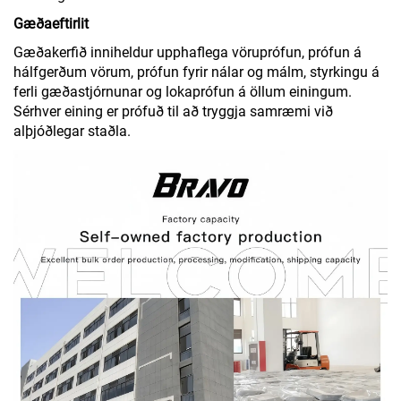
Gæðaeftirlit
Gæðakerfið inniheldur upphaflega vöruprófun, prófun á
hálfgerðum vörum, prófun fyrir nálar og málm, styrkingu á
ferli gæðastjórnunar og lokaprófun á öllum einingum.
Sérhver eining er prófuð til að tryggja samræmi við
alþjóðlegar staðla.