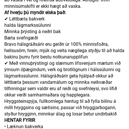
minnisúmskifti er ekki hægt að vaska.
Af hverju þú myndir elska það:
✔ Léttbæta bakverk
halda lágmarkssúlunni
Minnka þrýsting á neðri bak
Bæta svefngæði
Bravo hálsgráðsárir eru gerðir úr 100% minnisfoðra,
heilsusöm, hrein, mjúk og veita nægilega styðju til að halda
bakinu þurru fyrir bestu notkunarupplifun
✔ Með vinnuþrýstingi og slæmum lífsvenjum mætum við
ýmsum óþægindum, verk og brotlögnum í hálssúlunni og
lágmarkssúlunni. Hálsgráðsárir geta hjálpað okkur að
léttbæta þessum vandamálum og minnka neikvæðar
tilfinningar sem valdir eru af reiði og svefnleysi, svo lífið
okkar verði samharmaðara og happlegara.
Hryggsteinspýja, fullkomlega hentug til að fylla bilinu á
milli hryggsins og sætisins, passar við hryggjarbogann,
styður hrygginn, minnkar álag og losar betur undirbakið
HENTAR FYRIR
• Læknun bakverka