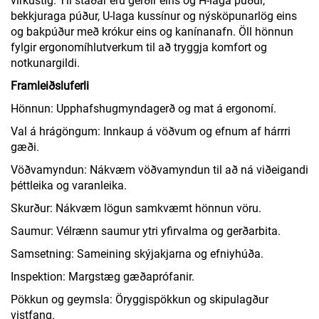
virkustig. Til staðar eru gerðir eins og H-laga púður,
bekkjuraga púður, U-laga kussínur og nýsköpunarlög eins
og bakpúður með krókur eins og kanínanafn. Öll hönnun
fylgir ergonomíhlutverkum til að tryggja komfort og
notkunargildi.
Framleiðsluferli
Hönnun: Upphafshugmyndagerð og mat á ergonomí.
Val á hrágöngum: Innkaup á vöðvum og efnum af hárrri
gæði.
Vöðvamyndun: Nákvæm vöðvamyndun til að ná viðeigandi
þéttleika og varanleika.
Skurður: Nákvæm lögun samkvæmt hönnun vöru.
Saumur: Vélrænn saumur ytri yfirvalma og gerðarbita.
Samsetning: Sameining skýjakjarna og efniyhúða.
Inspektion: Margstæg gæðaprófanir.
Pökkun og geymsla: Öryggispökkun og skipulagður
vistfang.