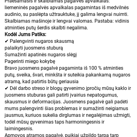
Praešamasis ir skalbiamas pagalvės apvalkalas:
liemeninės pagalvės apvalkalas pagamintas iš medvilnės
audinio, su paslėpta užtrauktuke, jį galima lengvai nuimti.
Skalbiamas mašinoje ir lengvai valomas. Pastaba: vidinis
atminties putų šerdis skalbti negalima.
Kodėl Jums Patiks:
✔ Palengvinti nugaros skausmą
palaikyti juosmens stuburą
Sumažinti apatinės nugaros slėgį
Pagerinti miego kokybę
Bravo juosmens pagalvė pagaminta iš 100 % atminties
putų, sveika, švari, minkšta ir suteikia pakankamą nugaros
atramą, kad patirtis būtų geriausia
✔ Dėl darbo streso ir blogų gyvenimo įpročių mūsų kaklo ir
juosmens stuburas gali patirti įvairius nepatogumus,
skausmus ir deformacijas. Juosmens pagalvė gali padėti
mums palengvinti šias problemas ir sumažinti neigiamus
jausmus, kuriuos sukelia dirglumas ir negalėjimas užmigti,
todėl mūsų gyvenimas taps harmoningesnis ir
laimingesnis.
Apmovos atramos pagalvė, puikiai užpildo tarpą tarp