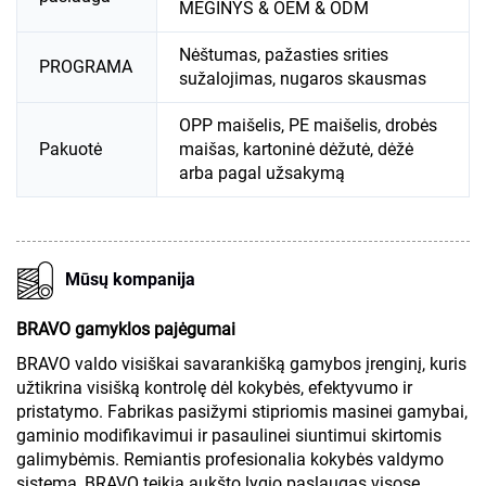
MĖGINYS & OEM & ODM
Nėštumas, pažasties srities
PROGRAMA
sužalojimas, nugaros skausmas
OPP maišelis, PE maišelis, drobės
Pakuotė
maišas, kartoninė dėžutė, dėžė
arba pagal užsakymą
Mūsų kompanija
BRAVO gamyklos pajėgumai
BRAVO valdo visiškai savarankišką gamybos įrenginį, kuris
užtikrina visišką kontrolę dėl kokybės, efektyvumo ir
pristatymo. Fabrikas pasižymi stipriomis masinei gamybai,
gaminio modifikavimui ir pasaulinei siuntimui skirtomis
galimybėmis. Remiantis profesionalia kokybės valdymo
sistema, BRAVO teikia aukšto lygio paslaugas visose