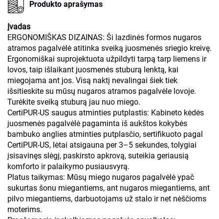
Produkto aprašymas
Įvadas
ERGONOMIŠKAS DIZAINAS: Ši lazdinės formos nugaros
atramos pagalvėlė atitinka sveiką juosmenės sriegio kreivę.
Ergonomiškai suprojektuota užpildyti tarpą tarp liemens ir
lovos, taip išlaikant juosmenės stuburą lenktą, kai
miegojama ant jos. Visą naktį nevalingai šiek tiek
išsitieskite su mūsų nugaros atramos pagalvėle lovoje.
Turėkite sveiką stuburą jau nuo miego.
CertiPUR-US saugus atminties putplastis: Kabineto kėdės
juosmenės pagalvėlė pagaminta iš aukštos kokybės
bambuko anglies atminties putplasčio, sertifikuoto pagal
CertiPUR-US, lėtai atsigauna per 3–5 sekundes, tolygiai
įsisavinęs slėgį, paskirsto apkrovą, suteikia geriausią
komforto ir palaikymo pusiausvyrą.
Platus taikymas: Mūsų miego nugaros pagalvėlė ypač
sukurtas šonu miegantiems, ant nugaros miegantiems, ant
pilvo miegantiems, darbuotojams už stalo ir net nėščioms
moterims.