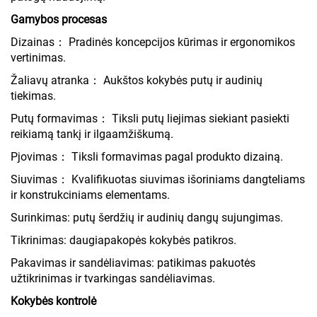
Gamybos procesas
Dizainas： Pradinės koncepcijos kūrimas ir ergonomikos
vertinimas.
Žaliavų atranka： Aukštos kokybės putų ir audinių
tiekimas.
Putų formavimas： Tiksli putų liejimas siekiant pasiekti
reikiamą tankį ir ilgaamžiškumą.
Pjovimas： Tiksli formavimas pagal produkto dizainą.
Siuvimas： Kvalifikuotas siuvimas išoriniams dangteliams
ir konstrukciniams elementams.
Surinkimas: putų šerdžių ir audinių dangų sujungimas.
Tikrinimas: daugiapakopės kokybės patikros.
Pakavimas ir sandėliavimas: patikimas pakuotės
užtikrinimas ir tvarkingas sandėliavimas.
Kokybės kontrolė