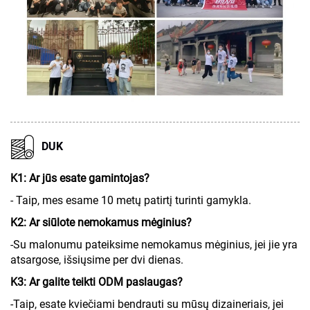
DUK
K1: Ar jūs esate gamintojas?
- Taip, mes esame 10 metų patirtį turinti gamykla.
K2: Ar siūlote nemokamus mėginius?
-Su malonumu pateiksime nemokamus mėginius, jei jie yra
atsargose, išsiųsime per dvi dienas.
K3: Ar galite teikti ODM paslaugas?
-Taip, esate kviečiami bendrauti su mūsų dizaineriais, jei