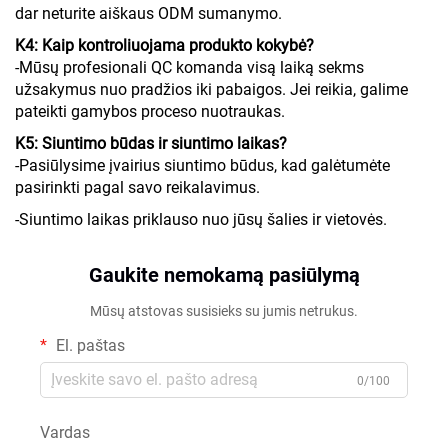
dar neturite aiškaus ODM sumanymo.
K4: Kaip kontroliuojama produkto kokybė?
-Mūsų profesionali QC komanda visą laiką sekms
užsakymus nuo pradžios iki pabaigos. Jei reikia, galime
pateikti gamybos proceso nuotraukas.
K5: Siuntimo būdas ir siuntimo laikas?
-Pasiūlysime įvairius siuntimo būdus, kad galėtumėte
pasirinkti pagal savo reikalavimus.
-Siuntimo laikas priklauso nuo jūsų šalies ir vietovės.
Gaukite nemokamą pasiūlymą
Mūsų atstovas susisieks su jumis netrukus.
El. paštas
0/100
Vardas