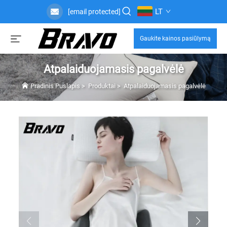
LT
[email protected]
Gaukite kainos pasiūlymą
Atpalaiduojamasis pagalvėlė
Pradinis Puslapis
>
Produktai
>
Atpalaiduojamasis pagalvėlė