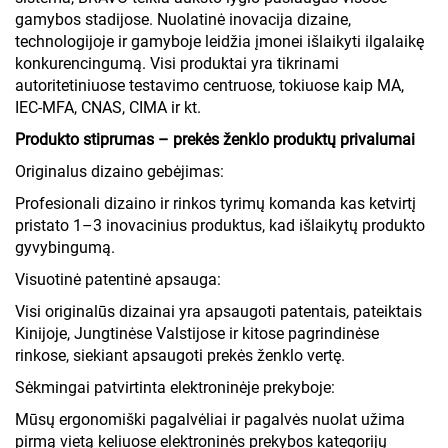
gamybos stadijose. Nuolatinė inovacija dizaine,
technologijoje ir gamyboje leidžia įmonei išlaikyti ilgalaikę
konkurencingumą. Visi produktai yra tikrinami
autoritetiniuose testavimo centruose, tokiuose kaip MA,
IEC-MFA, CNAS, CIMA ir kt.
Produkto stiprumas – prekės ženklo produktų privalumai
Originalus dizaino gebėjimas:
Profesionali dizaino ir rinkos tyrimų komanda kas ketvirtį
pristato 1–3 inovacinius produktus, kad išlaikytų produkto
gyvybingumą.
Visuotinė patentinė apsauga:
Visi originalūs dizainai yra apsaugoti patentais, pateiktais
Kinijoje, Jungtinėse Valstijose ir kitose pagrindinėse
rinkose, siekiant apsaugoti prekės ženklo vertę.
Sėkmingai patvirtinta elektroninėje prekyboje:
Mūsų ergonomiški pagalvėliai ir pagalvės nuolat užima
pirmą vietą keliuose elektroninės prekybos kategorijų