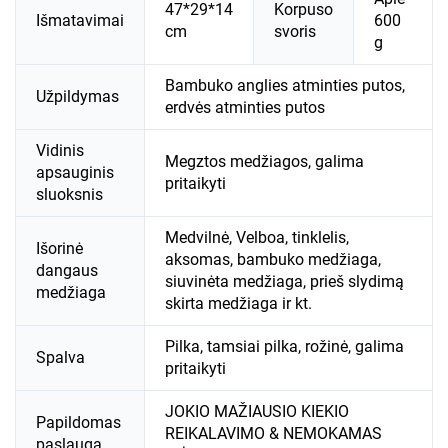
47*29*14
Korpuso
Išmatavimai
600
cm
svoris
g
Bambuko anglies atminties putos,
Užpildymas
erdvės atminties putos
Vidinis
Megztos medžiagos, galima
apsauginis
pritaikyti
sluoksnis
Medvilnė, Velboa, tinklelis,
Išorinė
aksomas, bambuko medžiaga,
dangaus
siuvinėta medžiaga, prieš slydimą
medžiaga
skirta medžiaga ir kt.
Pilka, tamsiai pilka, rožinė, galima
Spalva
pritaikyti
JOKIO MAŽIAUSIO KIEKIO
Papildomas
REIKALAVIMO & NEMOKAMAS
paslauga