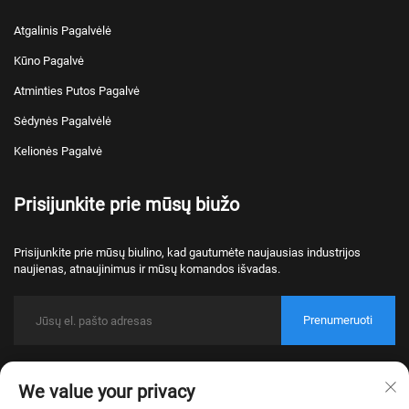
Atgalinis Pagalvėlė
Kūno Pagalvė
Atminties Putos Pagalvė
Sėdynės Pagalvėlė
Kelionės Pagalvė
Prisijunkite prie mūsų biužo
Prisijunkite prie mūsų biulino, kad gautumėte naujausias industrijos
naujienas, atnaujinimus ir mūsų komandos išvadas.
Prenumeruoti
Autorecht © 2026 Nantong Bulawo Home Textile Co., Ltd. Beijing Visos
We value your privacy
pravažymės rezervirowanės.
Privatumo politika