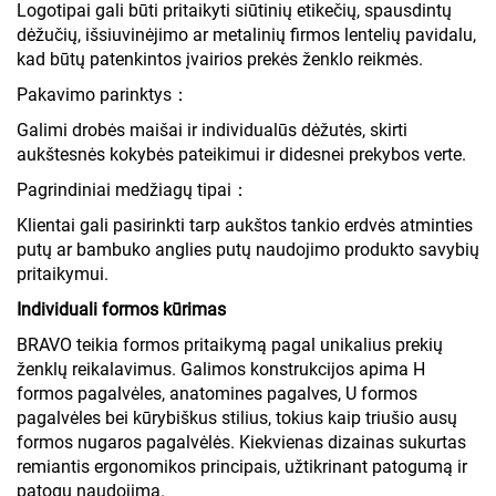
Logotipai gali būti pritaikyti siūtinių etikečių, spausdintų
dėžučių, išsiuvinėjimo ar metalinių firmos lentelių pavidalu,
kad būtų patenkintos įvairios prekės ženklo reikmės.
Pakavimo parinktys：
Galimi drobės maišai ir individualūs dėžutės, skirti
aukštesnės kokybės pateikimui ir didesnei prekybos verte.
Pagrindiniai medžiagų tipai：
Klientai gali pasirinkti tarp aukštos tankio erdvės atminties
putų ar bambuko anglies putų naudojimo produkto savybių
pritaikymui.
Individuali formos kūrimas
BRAVO teikia formos pritaikymą pagal unikalius prekių
ženklų reikalavimus. Galimos konstrukcijos apima H
formos pagalvėles, anatomines pagalves, U formos
pagalvėles bei kūrybiškus stilius, tokius kaip triušio ausų
formos nugaros pagalvėlės. Kiekvienas dizainas sukurtas
remiantis ergonomikos principais, užtikrinant patogumą ir
patogų naudojimą.