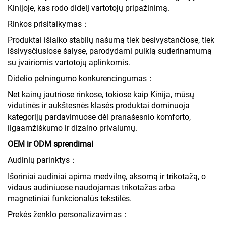
Kinijoje, kas rodo didelį vartotojų pripažinimą.
Rinkos prisitaikymas：
Produktai išlaiko stabilų našumą tiek besivystančiose, tiek
išsivysčiusiose šalyse, parodydami puikią suderinamumą
su įvairiomis vartotojų aplinkomis.
Didelio pelningumo konkurencingumas：
Net kainų jautriose rinkose, tokiose kaip Kinija, mūsų
vidutinės ir aukštesnės klasės produktai dominuoja
kategorijų pardavimuose dėl pranašesnio komforto,
ilgaamžiškumo ir dizaino privalumų.
OEM ir ODM sprendimai
Audinių parinktys：
Išoriniai audiniai apima medvilnę, aksomą ir trikotažą, o
vidaus audiniuose naudojamas trikotažas arba
magnetiniai funkcionalūs tekstilės.
Prekės ženklo personalizavimas：