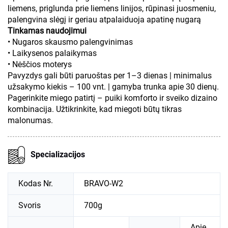
liemens, priglunda prie liemens linijos, rūpinasi juosmeniu,
palengvina slėgį ir geriau atpalaiduoja apatinę nugarą
Tinkamas naudojimui
• Nugaros skausmo palengvinimas
• Laikysenos palaikymas
• Nėščios moterys
Pavyzdys gali būti paruoštas per 1–3 dienas | minimalus
užsakymo kiekis – 100 vnt. | gamyba trunka apie 30 dienų.
Pagerinkite miego patirtį – puiki komforto ir sveiko dizaino
kombinacija. Užtikrinkite, kad miegoti būtų tikras
malonumas.
Specializacijos
Kodas Nr.
BRAVO-W2
Svoris
700g
Apie