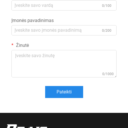
0/100
Įmonės pavadinimas
0/200
Žinutė
0/1000
Pateikti