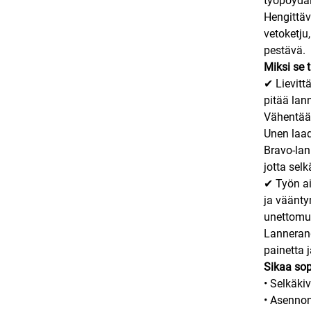
työpöydäll
Hengittäv
vetoketju
pestävä.
Miksi se 
✔ Lievitt
pitää lan
Vähentää 
Unen laa
Bravo-lan
jotta sel
✔ Työn ai
ja väänty
unettomuu
Lannerang
painetta 
Sikaa sop
• Selkäkiv
• Asennon