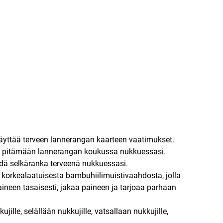
tää terveen lannerangan kaarteen vaatimukset.
ja pitämään lannerangan koukussa nukkuessasi.
dä selkäranka terveenä nukkuessasi.
 korkealaatuisesta bambuhiilimuistivaahdosta, jolla
aineen tasaisesti, jakaa paineen ja tarjoaa parhaan
ille, selällään nukkujille, vatsallaan nukkujille,