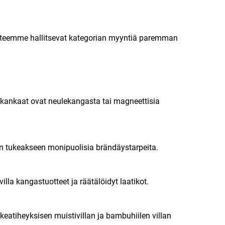
tuotteemme hallitsevat kategorian myyntiä paremman
säkankaat ovat neulekangasta tai magneettisia
vin tukeakseen monipuolisia brändäystarpeita.
la kangastuotteet ja räätälöidyt laatikot.
keatiheyksisen muistivillan ja bambuhiilen villan