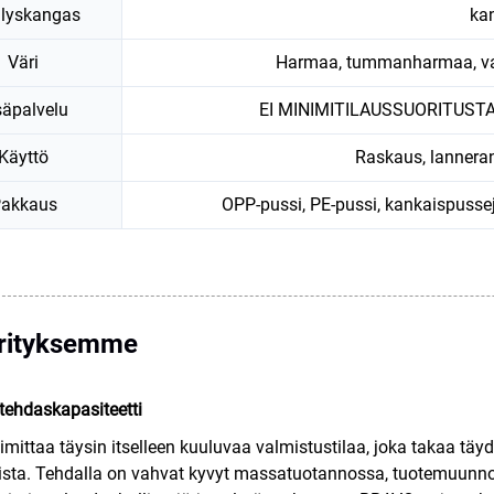
llyskangas
ka
Väri
Harmaa, tummanharmaa, va
säpalvelu
EI MINIMITILAUSSUORITUST
Käyttö
Raskaus, lannera
akkaus
OPP-pussi, PE-pussi, kankaispussej
rityksemme
ehdaskapasiteetti
mittaa täysin itselleen kuuluvaa valmistustilaa, joka takaa täy
ista. Tehdalla on vahvat kyvyt massatuotannossa, tuotemuunnok