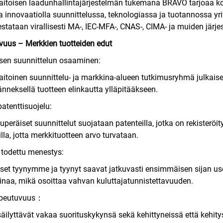
itoisen laadunhallintajärjestelmän tukemana BRAVO tarjoaa korke
a innovaatiolla suunnittelussa, teknologiassa ja tuotannossa yrit
estataan virallisesti MA-, IEC-MFA-, CNAS-, CIMA- ja muiden järje
uus – Merkkien tuotteiden edut
sen suunnittelun osaaminen:
itoinen suunnittelu- ja markkina-alueen tutkimusryhmä julkaisee
änneksellä tuotteen elinkautta ylläpitääkseen.
patenttisuojelu:
kuperäiset suunnittelut suojataan patenteilla, jotka on rekisterö
lla, jotta merkkituotteen arvo turvataan.
todettu menestys:
et tyynymme ja tyynyt saavat jatkuvasti ensimmäisen sijan us
inaa, mikä osoittaa vahvan kuluttajatunnistettavuuden.
opeutuvuus：
säilyttävät vakaa suorituskykynsä sekä kehittyneissä että kehi