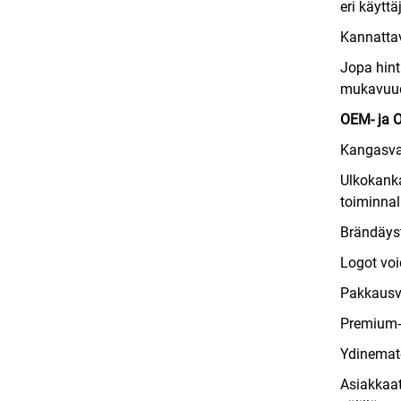
eri käytt
Kannatta
Jopa hint
mukavuude
OEM- ja 
Kangasva
Ulkokanka
toiminnall
Brändäyst
Logot voi
Pakkausv
Premium-e
Ydinemat
Asiakkaat