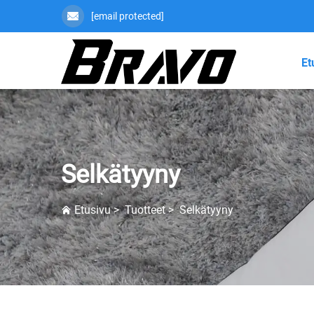
[email protected]
Et
Selkätyyny
Etusivu
>
Tuotteet
>
Selkätyyny