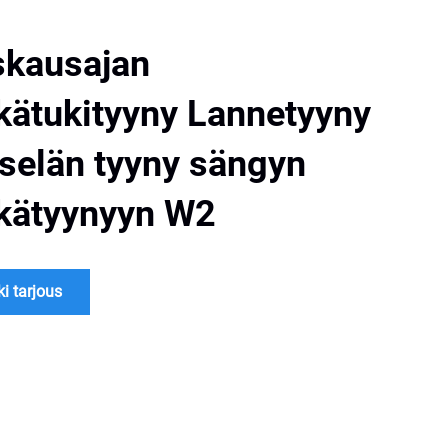
skausajan
kätukityyny Lannetyyny
selän tyyny sängyn
kätyynyyn W2
i tarjous