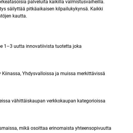
atasoisia palveluita kaikilla valmistusvaiheilla.
ys säilyttää pitkäaikaisen kilpailukykynsä. Kaikki
stöjen kautta.
 1–3 uutta innovatiivista tuotetta joka
ity Kiinassa, Yhdysvalloissa ja muissa merkittävissä
eissa vähittäiskaupan verkkokaupan kategorioissa
tysmaissa, mikä osoittaa erinomaista yhteensopivuutta