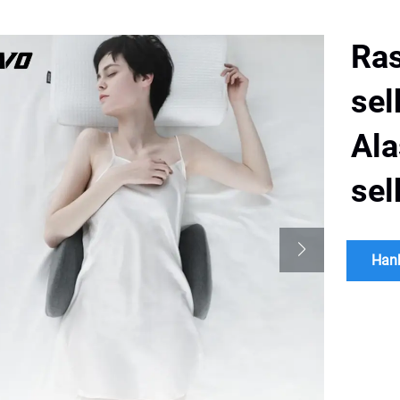
Ra
sel
Ala
sel
Hank