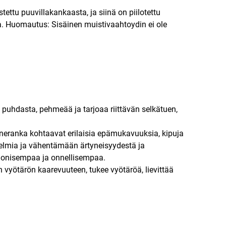
ettu puuvillakankaasta, ja siinä on piilotettu
aa. Huomautus: Sisäinen muistivaahtoydin ei ole
 puhdasta, pehmeää ja tarjoaa riittävän selkätuen,
nneranka kohtaavat erilaisia epämukavuuksia, kipuja
elmia ja vähentämään ärtyneisyydestä ja
rmonisempaa ja onnellisempaa.
n vyötärön kaarevuuteen, tukee vyötäröä, lievittää