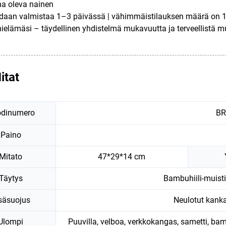
a oleva nainen
daan valmistaa 1–3 päivässä | vähimmäistilauksen määrä on 10
nielämäsi – täydellinen yhdistelmä mukavuutta ja terveellistä mu
itat
dinumero
BR
Paino
Mitato
47*29*14 cm
Täytys
Bambuhiili-muist
säsuojus
Neulotut kanka
Ulompi
Puuvilla, velboa, verkkokangas, sametti, b