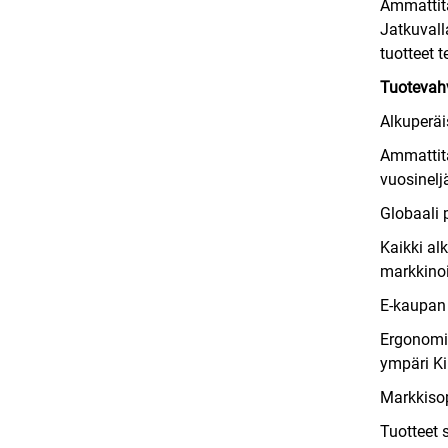
Ammattita
Jatkuvall
tuotteet t
Tuotevahv
Alkuperäi
Ammattita
vuosinelj
Globaali 
Kaikki al
markkinoi
E-kaupan 
Ergonomis
ympäri Ki
Markkis
Tuotteet 