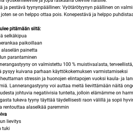
ä työskenteleville ja jopa raskaana oleville naisille.
ä ja pestävä tyynynpäällinen: Vyötärötyynyn päällinen on valmist
, joten se on helppo ottaa pois. Konepestävä ja helppo puhdist
tulee pitämään siitä:
ää selkäkipua
nerankaa paikoillaan
alaselän painetta
dun parantaminen
nerangastyyny on valmistettu 100 % muistivaa'asta, terveellistä,
kä pysyy kuivana parhaan käyttökokemuksen varmistamiseksi
heuttaman stressin ja huonojen elintapojen vuoksi kaula- ja la
miä. Lannerangastyyny voi auttaa meitä lievittämään näitä ong
desta johtuvia negatiivisia tunteita, jolloin elämämme on ha
asta tukeva tyyny täyttää täydellisesti raon välillä ja sopii hyvi
ja rentouttaa alaselkää paremmin
iva
un lievitys
 tuki