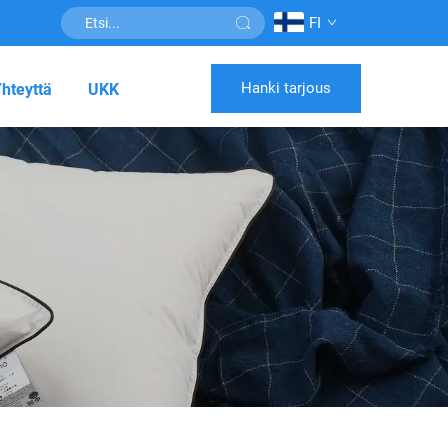
FI
Hanki tarjous
hteyttä
UKK