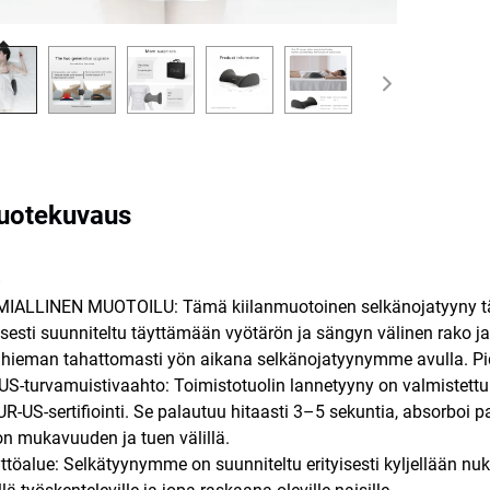
uotekuvaus
ALLINEN MUOTOILU: Tämä kiilanmuotoinen selkänojatyyny täyt
esti suunniteltu täyttämään vyötärön ja sängyn välinen rako 
 hieman tahattomasti yön aikana selkänojatyynymme avulla. Pi
US-turvamuistivaahto: Toimistotuolin lannetyyny on valmistettu
UR-US-sertifiointi. Se palautuu hitaasti 3–5 sekuntia, absorboi p
n mukavuuden ja tuen välillä.
töalue: Selkätyynymme on suunniteltu erityisesti kyljellään nukkuj