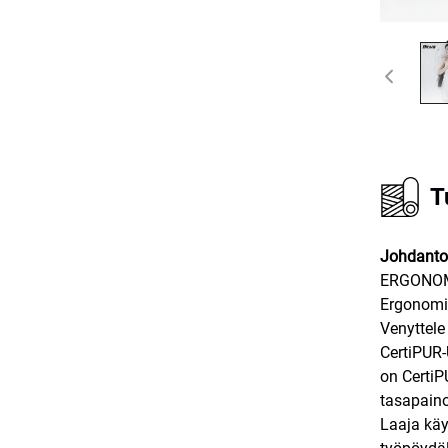
T
Johdanto
ERGONOMI
Ergonomis
Venyttele
CertiPUR-
on CertiP
tasapaino
Laaja käyt