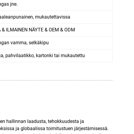
ngas jne.
aleanpunainen, mukautettavissa
A & ILMAINEN NÄYTE & OEM & ODM
ngan vamma, selkäkipu
a, pahvilaatikko, kartonki tai mukautettu
den hallinnan laadusta, tehokkuudesta ja
sissa ja globaalissa toimitustuen järjestämisessä.