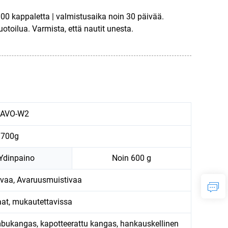
0 kappaletta | valmistusaika noin 30 päivää.
otoilua. Varmista, että nautit unesta.
AVO-W2
700g
Ydinpaino
Noin 600 g
ivaa, Avaruusmuistivaa
at, mukautettavissa
ambukangas, kapotteerattu kangas, hankauskellinen