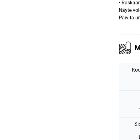
• Raskaan
Näyte voi
Päivitä u
M
Koo
Si