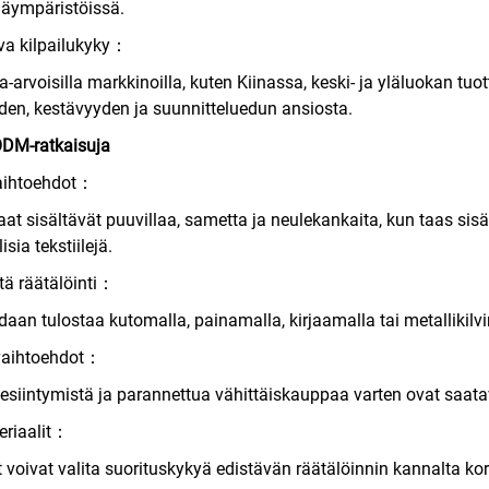
äjäympäristöissä.
va kilpailukyky：
a-arvoisilla markkinoilla, kuten Kiinassa, keski- ja yläluokan 
n, kestävyyden ja suunnitteluedun ansiosta.
ODM-ratkaisuja
ihtoehdot：
at sisältävät puuvillaa, sametta ja neulekankaita, kun taas si
isia tekstiilejä.
ä räätälöinti：
daan tulostaa kutomalla, painamalla, kirjaamalla tai metallikil
aihtoehdot：
siintymistä ja parannettua vähittäiskauppaa varten ovat saatavil
eriaalit：
 voivat valita suorituskykyä edistävän räätälöinnin kannalta kor