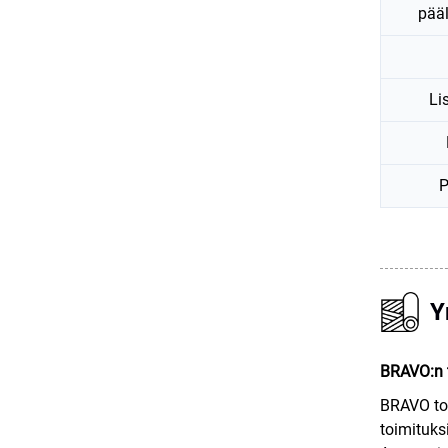
pää
Li
P
Y
BRAVO:n t
BRAVO toi
toimituks