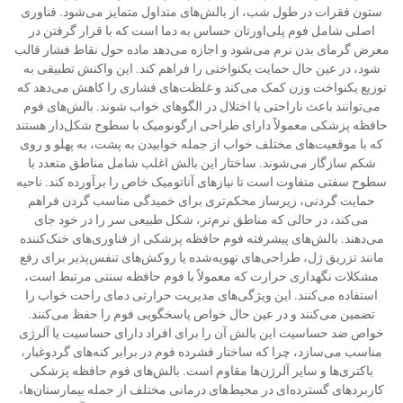
ستون فقرات در طول شب، از بالش‌های متداول متمایز می‌شود. فناوری
اصلی شامل فوم پلی‌اورتان حساس به دما است که با قرار گرفتن در
معرض گرمای بدن نرم می‌شود و اجازه می‌دهد ماده حول نقاط فشار قالب
شود، در عین حال حمایت یکنواختی را فراهم کند. این واکنش تطبیقی به
توزیع یکنواخت وزن کمک می‌کند و غلظت‌های فشاری را کاهش می‌دهد که
می‌توانند باعث ناراحتی یا اختلال در الگوهای خواب شوند. بالش‌های فوم
حافظه پزشکی معمولاً دارای طراحی ارگونومیک با سطوح شکل‌دار هستند
که با موقعیت‌های مختلف خواب از جمله خوابیدن به پشت، به پهلو و روی
شکم سازگار می‌شوند. ساختار این بالش اغلب شامل مناطق متعدد با
سطوح سفتی متفاوت است تا نیازهای آناتومیک خاص را برآورده کند. ناحیه
حمایت گردنی، زیرساز محکم‌تری برای خمیدگی مناسب گردن فراهم
می‌کند، در حالی که مناطق نرم‌تر، شکل طبیعی سر را در خود جای
می‌دهند. بالش‌های پیشرفته فوم حافظه پزشکی از فناوری‌های خنک‌کننده
مانند تزریق ژل، طراحی‌های تهویه‌شده یا روکش‌های تنفس‌پذیر برای رفع
مشکلات نگهداری حرارت که معمولاً با فوم حافظه سنتی مرتبط است،
استفاده می‌کنند. این ویژگی‌های مدیریت حرارتی دمای راحت خواب را
تضمین می‌کنند و در عین حال خواص پاسخگویی فوم را حفظ می‌کنند.
خواص ضد حساسیت این بالش آن را برای افراد دارای حساسیت یا آلرژی
مناسب می‌سازد، چرا که ساختار فشرده فوم در برابر کنه‌های گردوغبار،
باکتری‌ها و سایر آلرژن‌ها مقاوم است. بالش‌های فوم حافظه پزشکی
کاربردهای گسترده‌ای در محیط‌های درمانی مختلف از جمله بیمارستان‌ها،