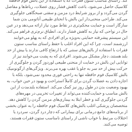
کند. راستای مناسب ستون فقرات که با استفاده از این بالش فوم حافظه
کلاسیک حاصل می‌شود، باعث کاهش فشار روی عضلات، رباط‌ها و مفاصل
گردن می‌گردد و از بروز شرایط درد مزمن و سفتی صبحگاهی جلوگیری
می‌کند. طراحی منحنی‌دار این بالش با انحنای طبیعی آناتومی بدن شما
سازگار است و حمایت محکم‌تری در نقاط مورد نیاز ارائه می‌دهد و در عین
حال در نواحی که نیاز به کاهش فشار دارند، انطباق نرم‌تری فراهم می‌کند.
این سیستم پیشرفته حمایتی به‌ویژه برای افرادی که به پهلو می‌خوابند
ارزشمند است، چرا که این افراد اغلب با حفظ راستای مناسب ستون
فقرات با استفاده از بالش‌های سنتی که یا ارتفاع کافی ندارند یا بیش از حد
بلند هستند، دچار مشکل می‌شوند. افرادی که به پشت می‌خوابند نیز از
توانایی این بالش در حمایت از منحنی طبیعی لوردوز گردن و جلوگیری از
حرکت بیش از حد سر به جلو یا عقب بهره می‌برند. ویژگی‌های ارگونومیک
بالش کلاسیک فوم حافظه تنها به راحتی فوری محدود نمی‌شود، بلکه با
اجازه دادن به عضلات گردن برای کاملاً استراحت و بهبود در حین خواب، به
بهبود وضعیت بدن در طول روز نیز کمک می‌کند. استفاده بلندمدت از این
بالش مناسب و حمایت‌کننده می‌تواند از تغییرات تخریبی در مهره‌های
گردنی جلوگیری کند و خطر ابتلا به بیماری‌های مزمن گردن را کاهش دهد.
متخصصان پزشکی اغلب بالش‌های کلاسیک فوم حافظه را به عنوان بخشی
از برنامه‌های جامع درمانی برای بیمارانی که دچار درد گردن، سردرد یا
اختلالات مرتبط با خواب ناشی از راستای نامناسب ستون فقرات هستند،
توصیه می‌کنند.