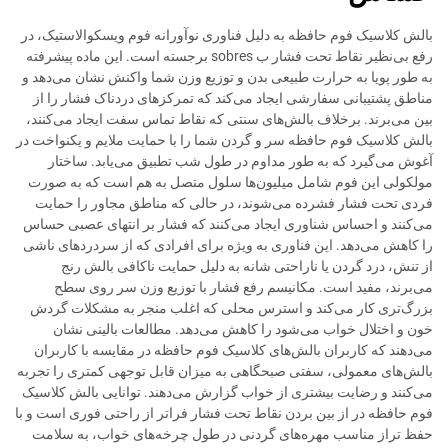
بالش کلاسیک فوم حافظه به دلیل فناوری نوآورانه فوم ویسکوالاستیک، در
رفع بی‌نظیر نقاط تحت فشار ب sobres برجسته است. این ماده پیشرفته
به طور پویا به حرارت طبیعی بدن و توزیع وزن شما واکنش نشان می‌دهد و
مناطق پشتیبانی سفارشی ایجاد می‌کند که تمرکزهای دردناک فشار را از
بین می‌برند. برخلاف بالش‌های سنتی که نقاط تماس سفت ایجاد می‌کنند،
بالش کلاسیک فوم حافظه سر و گردن شما را با حمایت ملایم و یکنواخت در
آغوش می‌گیرد که به طور مداوم در طول شب تطبیق می‌یابد. ساختار
مولکولی این فوم شامل میلیون‌ها سلول متصل به هم است که به صورت
فردی تحت فشار فشرده می‌شوند، در حالی که مناطق مجاور را حمایت
می‌کنند و احساس شناوری ایجاد می‌کنند که فشار بر انتهای عصبی حساس
را کاهش می‌دهد. این فناوری به ویژه برای افرادی که از سردردهای ناشی
از تنش، درد گردن یا ناراحتی شانه به دلیل حمایت ناکافی بالش رنج
می‌برند، مفید است. مکانیسم رفع فشار با توزیع وزن سر روی سطح
بزرگ‌تری کار می‌کند و استرس محلی که اغلب منجر به مشکلات گردش
خون و اختلال خواب می‌شود را کاهش می‌دهد. مطالعات بالینی نشان
می‌دهند که کاربران بالش‌های کلاسیک فوم حافظه در مقایسه با کاربران
بالش‌های معمولی، سفتی صبحگاهی به میزان قابل توجهی کمتری را تجربه
می‌کنند و رضایت بیشتری از خواب گزارش می‌دهند. توانایی بالش کلاسیک
فوم حافظه در از بین بردن نقاط تحت فشار فراتر از راحتی فوری است و با
حفظ تراز مناسب مهره‌های گردنی در طول چرخه‌های خواب، به سلامت