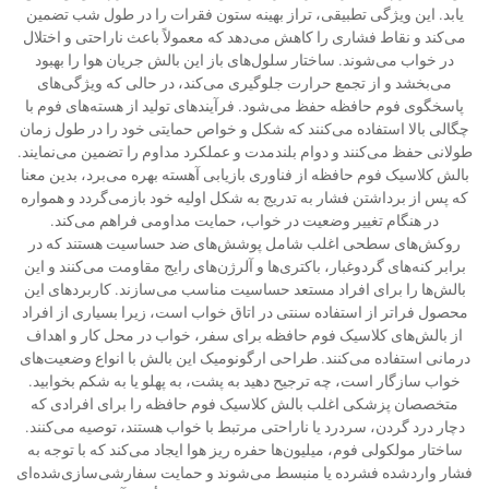
یابد. این ویژگی تطبیقی، تراز بهینه ستون فقرات را در طول شب تضمین
می‌کند و نقاط فشاری را کاهش می‌دهد که معمولاً باعث ناراحتی و اختلال
در خواب می‌شوند. ساختار سلول‌های باز این بالش جریان هوا را بهبود
می‌بخشد و از تجمع حرارت جلوگیری می‌کند، در حالی که ویژگی‌های
پاسخگوی فوم حافظه حفظ می‌شود. فرآیندهای تولید از هسته‌های فوم با
چگالی بالا استفاده می‌کنند که شکل و خواص حمایتی خود را در طول زمان
طولانی حفظ می‌کنند و دوام بلندمدت و عملکرد مداوم را تضمین می‌نمایند.
بالش کلاسیک فوم حافظه از فناوری بازیابی آهسته بهره می‌برد، بدین معنا
که پس از برداشتن فشار به تدریج به شکل اولیه خود بازمی‌گردد و همواره
در هنگام تغییر وضعیت در خواب، حمایت مداومی فراهم می‌کند.
روکش‌های سطحی اغلب شامل پوشش‌های ضد حساسیت هستند که در
برابر کنه‌های گردوغبار، باکتری‌ها و آلرژن‌های رایج مقاومت می‌کنند و این
بالش‌ها را برای افراد مستعد حساسیت مناسب می‌سازند. کاربردهای این
محصول فراتر از استفاده سنتی در اتاق خواب است، زیرا بسیاری از افراد
از بالش‌های کلاسیک فوم حافظه برای سفر، خواب در محل کار و اهداف
درمانی استفاده می‌کنند. طراحی ارگونومیک این بالش با انواع وضعیت‌های
خواب سازگار است، چه ترجیح دهید به پشت، به پهلو یا به شکم بخوابید.
متخصصان پزشکی اغلب بالش کلاسیک فوم حافظه را برای افرادی که
دچار درد گردن، سردرد یا ناراحتی مرتبط با خواب هستند، توصیه می‌کنند.
ساختار مولکولی فوم، میلیون‌ها حفره ریز هوا ایجاد می‌کند که با توجه به
فشار واردشده فشرده یا منبسط می‌شوند و حمایت سفارشی‌سازی‌شده‌ای