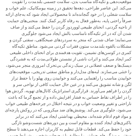
موقعیت‌دهی و تکیه‌گاه مناسب بدن، سلامت جسمی بلندمدت را تقویت
می‌کند. این عناصر طراحی، دهه‌ها تحقیق در زمینه بیومکانیک، علم خواب و
سلامت شغلی را در خود گنجانده‌اند تا محصولاتی ایجاد شود که به‌جای ارائه
صرفاً راحتی پایه، به‌طور فعال به رفاه کاربر کمک کنند. منحنی‌های حمایت
از ناحیه گردنی، انحنای طبیعی لووردوز گردن را حفظ می‌کنند و از صاف
شدن آن که در اثر تکیه‌گاه نامناسب بالش ایجاد می‌شود جلوگیری
می‌نمایند؛ صاف شدنی که منجر به سردردهای صبحگاهی، سفتی گردن و
مشکلات بالقوه بلندمدت ستون فقرات گردنی می‌شود. مناطق تکیه‌گاه
کمری در کوسن‌های نشیمن، تقویت هدفمندی برای انحنای داخلی طبیعی
کمر ایجاد می‌کنند و اثرات ناشی از نشستن طولانی‌مدت که به فشردگی
دیسک‌ها و ضعف عضلانی در سبک زندگی بی‌تحرک امروزی منجر می‌شود،
را خنثی می‌سازند. لبه‌های مدل‌دار و مناطق سفتی تدریجی، موقعیت‌های
خوابیدن مناسب را راهنمایی می‌کنند و خوابیدن روی پهلو را با حفظ تراز
لگن و شانه تشویق می‌کنند و در عین حال حمایت کافی از نواحی سر و
گردن را فراهم می‌آورند. قرارگیری استراتژیک کانال‌های تهویه، گردش هوا
را در اطراف نقاط حساس به فشار افزایش داده و از تجمع گرما که باعث
ناراحتی و تغییر وضعیت خواب و در نتیجه اختلال در چرخه‌های طبیعی خواب
می‌شود، جلوگیری می‌کند. پوشش‌های ضد میکروبی که در روکش پارچه‌ای
و مواد فوم ادغام شده‌اند، محیطی بهداشتی ایجاد می‌کنند که در برابر
باکتری‌های ایجاد کننده بو مقاوم است و بین دوره‌های شست‌وشو تازگی
خود را حفظ می‌کند. قطعات قابل تنظیم به کاربران اجازه می‌دهند تا سطح
سفتی و ویژگی‌های حمایتی را مطابق با ترجیحات شخصی، شرایط جسمی