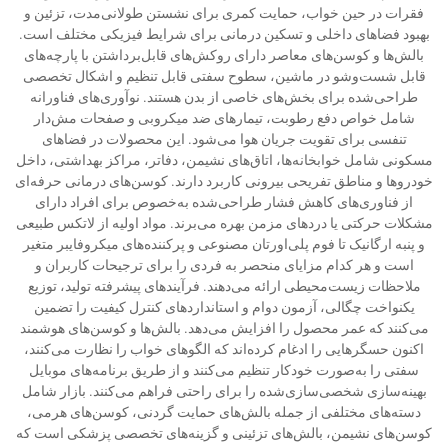
فقرات در حین خواب، حمایت کمری برای نشستن طولانی‌مدت، تزئین و
بهبود فضاهای داخلی و تسکین درمانی برای شرایط فیزیکی مختلف است.
بالش‌ها و کوسن‌های معاصر دارای روکش‌های قابل‌برداشتن با پارچه‌های
قابل شست‌وشو در ماشین، سطوح سفتی قابل تنظیم و اشکال تخصصی
طراحی‌شده برای بخش‌های خاصی از بدن هستند. نوآوری‌های فناورانه
شامل خواص دفع رطوبت، تیمارهای ضد میکروبی و صفحات مش‌دار
تنفسی برای تقویت جریان هوا می‌شود. این محصولات در فضاهای
مسکونی شامل خوابخانه‌ها، اتاق‌های نشیمن، دفاتر، مراکز بهداشتی، داخل
خودروها و مناطق تفریحی بیرونی کاربرد دارند. کوسن‌های درمانی حرفه‌ای
از فناوری‌های کاهش فشار طراحی‌شده به‌خصوص برای افراد دارای
مشکلات حرکتی یا دردهای مزمن بهره می‌برند. مواد اولیه از لاتکس طبیعی
و پنبه ارگانیک تا فوم پلی‌اورتان مصنوعی و پرکننده‌های میکروفایبر متغیر
است و هر کدام مزایای منحصر به فردی را برای ترجیحات کاربران و
ملاحظات زیست‌محیطی ارائه می‌دهند. فرآیندهای پیشرفته تولید، توزیع
یکنواخت چگالی، آزمون دوام و استانداردهای کنترل کیفیت را تضمین
می‌کنند که عمر محصول را افزایش می‌دهد. بالش‌ها و کوسن‌های هوشمند
اکنون حسگرهایی را ادغام کرده‌اند که الگوهای خواب را نظارت می‌کنند،
سفتی را به‌صورت خودکار تنظیم می‌کنند و از طریق برنامه‌های موبایل
بهینه‌سازی شخصی‌سازی‌شده را برای راحتی فراهم می‌کنند. بازار شامل
دسته‌های مختلفی از جمله بالش‌های حمایت گردنی، کوسن‌های هرمی،
کوسن‌های نشیمن، بالش‌های تزئینی و گزینه‌های تخصصی پزشکی است که