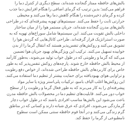
بالش‌های حافظه ممتاز گنجانده شده‌اند، سطح دیگری از کنترل دما را
فراهم می‌کنند؛ بدین ترتیب که گرمای اضافی را هنگام افزایش دما جذب
کرده و گرمای ذخیره‌شده را هنگام کاهش دما رها می‌کنند و محیطی
حرارتی ثابت را حفظ می‌کنند. سیستم‌های تهویه پیشرفته‌ای که در طراحی
بالش‌های مدرن گنجانده شده‌اند، جریان مستمر هوا را از میان ساختار
داخلی بالش تقویت می‌کنند. این سیستم‌ها شامل سوراخ‌های تهویه که به
صورت استراتژیک قرار گرفته‌اند، طراحی کانال‌هایی که گردش هوا را
تشویق می‌کنند و روکش‌های تنفس‌پذیر هستند که انتقال گرما را از بدن
خوابیده تسهیل می‌کنند. ترکیب این ویژگی‌های بهبود جریان هوا تضمین
می‌کند که گرما و رطوبتی که در طول خواب تولید می‌شوند، به‌طور کارآمد
از محیط بالش حافظه خارج شوند. پارچه‌های روکش تنفس‌پذیر که به طور
خاص برای کاربردهای بالش حافظه طراحی شده‌اند، از خواص دفع رطوبت
و تراوایی هوای بهبودیافته برای حمایت بیشتر از تنظیم دما استفاده می‌کنند.
این روکش‌ها اغلب الیاف بامبو، ترکیبات پلی‌استر ویژه یا سایر مواد
پیشرفته‌ای را به کار می‌برند که به طور فعال گرما و رطوبت را از سطح
خواب دور می‌کنند. قابلیت‌های تنظیم دما در محصولات بالش حافظه مدرن
باعث می‌شود این بالش‌ها مناسب افرادی باشند که در طول خواب دچار
گرمازدگی می‌شوند، افرادی که عرق شبانه دارند و کسانی که در مناطق
گرم زندگی می‌کنند و در آنجا فوم حافظه سنتی ممکن است سطوح
نامطبوعی از گرما را حفظ کند.