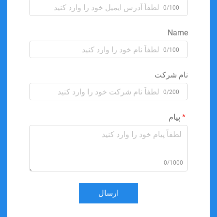
0/100
Name
0/100
نام شرکت
0/200
پیام
0/1000
ارسال