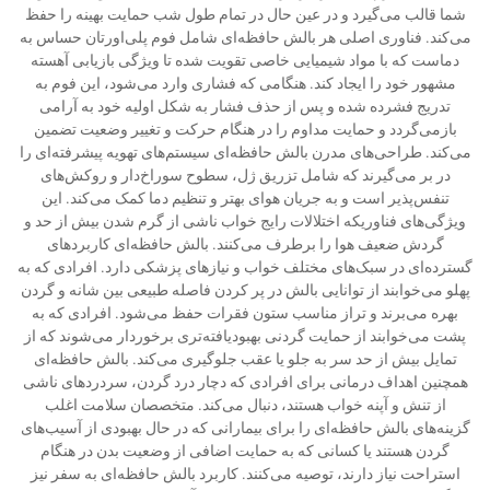
شما قالب می‌گیرد و در عین حال در تمام طول شب حمایت بهینه را حفظ
می‌کند. فناوری اصلی هر بالش حافظه‌ای شامل فوم پلی‌اورتان حساس به
دماست که با مواد شیمیایی خاصی تقویت شده تا ویژگی بازیابی آهسته
مشهور خود را ایجاد کند. هنگامی که فشاری وارد می‌شود، این فوم به
تدریج فشرده شده و پس از حذف فشار به شکل اولیه خود به آرامی
بازمی‌گردد و حمایت مداوم را در هنگام حرکت و تغییر وضعیت تضمین
می‌کند. طراحی‌های مدرن بالش حافظه‌ای سیستم‌های تهویه پیشرفته‌ای را
در بر می‌گیرند که شامل تزریق ژل، سطوح سوراخ‌دار و روکش‌های
تنفس‌پذیر است و به جریان هوای بهتر و تنظیم دما کمک می‌کند. این
ویژگی‌های فناوریکه اختلالات رایج خواب ناشی از گرم شدن بیش از حد و
گردش ضعیف هوا را برطرف می‌کنند. بالش حافظه‌ای کاربردهای
گسترده‌ای در سبک‌های مختلف خواب و نیازهای پزشکی دارد. افرادی که به
پهلو می‌خوابند از توانایی بالش در پر کردن فاصله طبیعی بین شانه و گردن
بهره می‌برند و تراز مناسب ستون فقرات حفظ می‌شود. افرادی که به
پشت می‌خوابند از حمایت گردنی بهبودیافته‌تری برخوردار می‌شوند که از
تمایل بیش از حد سر به جلو یا عقب جلوگیری می‌کند. بالش حافظه‌ای
همچنین اهداف درمانی برای افرادی که دچار درد گردن، سردردهای ناشی
از تنش و آپنه خواب هستند، دنبال می‌کند. متخصصان سلامت اغلب
گزینه‌های بالش حافظه‌ای را برای بیمارانی که در حال بهبودی از آسیب‌های
گردن هستند یا کسانی که به حمایت اضافی از وضعیت بدن در هنگام
استراحت نیاز دارند، توصیه می‌کنند. کاربرد بالش حافظه‌ای به سفر نیز