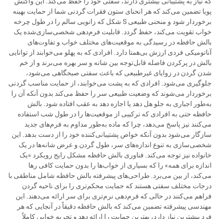
که نیاز به پشتیبانی بیشتری دارند، سفتی خود را حفظ می‌کند. این واکنش
پویا تضمین می‌کند که هر انحنای ستون فقرات گردنی شما از حمایت بهینه
برخوردار شود و منحنی طبیعی S شکل که زانویی سالم را در طول چرخه
خواب تقویت می‌کند، حفظ گردد. قابلیت فرم‌دهی شخصی‌سازی‌شده یک
بالش حافظه در رسیدگی به موقعیت‌های مختلف خواب و تفاوت‌های
آناتومیکی فردی ارزش بی‌همتا دارد. افرادی که به پهلو می‌خوابند از توانایی
بالش در پرکردن فاصله قابل‌توجه بین شانه و سر بهره می‌برند و از خم
شدن گردن در زوایای غیرطبیعی که باعث سفتی صبحگاهی می‌شود،
جلوگیری می‌شود. افرادی که به پشت می‌خوابند، از حمایت مناسب گردنی
برخوردار می‌شوند که وضعیت طبیعی سر را حفظ می‌کند بدون آنکه آن را
به‌طور اجباری به جلو هل دهد یا اجازه دهد به عقب افتاده شود. بالش
حافظه حتی به افرادی که ترکیبی از موقعیت‌ها را در طول شب استفاده
می‌کنند نیز پاسخ می‌دهد، چرا که ماده به‌طور مداوم به فرم‌های جدید
سازگار می‌شود بدون آنکه خواص پشتیبانی‌کننده خود را از دست بدهد. این
شخصی‌سازی به تنوع اندازه‌های سر، طول گردن و عرض شانه‌ها در یک
خانواده نیز توجه می‌کند. فناوری بالش حافظه مشکل رایج رویکرد «یک
اندازه برای همه» را که بسیاری از خواب‌ها را بدون حمایت کافی رها
می‌کند، از بین می‌برد. طراحی‌های پیشرفته بالش حافظه شامل مناطقی با
درجات مختلف سفتی هستند که حمایت محکم‌تری را برای ناحیه گردن
فراهم می‌کنند در حالی که فرم‌دهی نرم‌تری برای سر ارائه می‌دهند. این
مهندسی پیشرفته تضمین می‌کند که بالش حافظه دقیقاً در آنجایی که هر
فرد بیشترین نیاز دارد، بهترین حمایت را ارائه دهد و تجربه خوابی کاملاً