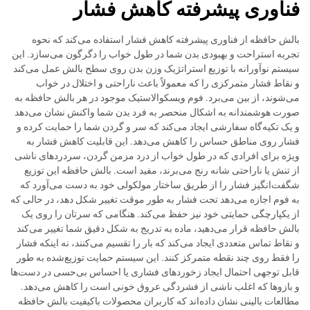
فناوری پیشرفته کاهش فشار
بالش حافظه از فناوری پیشرفته کاهش فشار استفاده می‌کند که نحوه
تجربه استراحت و بهبودی بدن شما در طول خواب را دگرگون می‌سازد. این
سیستم نوآورانه با توزیع استراتژیک وزن بدن روی سطح بالش عمل می‌کند
و نقاط فشار متمرکزی را که معمولاً باعث ناراحتی و اختلال در خواب
می‌شوند، از بین می‌برد. فوم ویسکوالاستیک موجود در هر بالش حافظه به
صورت هوشمندانه به اشکال منحصر به فرد بدن شما واکنش نشان می‌دهد
و یک تکیه‌گاه سفارشی ایجاد می‌کند که سر و گردن شما را حمایت کرده و
فشار روی مناطق حساس را کاهش می‌دهد. این قابلیت کاهش فشار به
ویژه برای افرادی که در طول خواب از درد مزمن گردن، سردردهای ناشی
از تنش یا ناراحتی شانه رنج می‌برند، مفید است. بالش حافظه این توزیع
شگفت‌انگیز فشار را از طریق ساختار مولکولی خود به دست می‌آورد که
به فوم اجازه می‌دهد تحت فشار به طور موقت تغییر شکل دهد، در حالی که
از یکپارچگی حمایتی خود نیز حفظ می‌کند. هنگامی که سرتان را روی یک
بالش حافظه قرار می‌دهید، ماده به تدریج به شکل دقیق شما تغییر می‌کند
و نقاط تماس متعددی ایجاد می‌کند که بار را تقسیم می‌کنند، نه اینکه فشار
را فقط روی چند نقطه متمرکز کنند. این سیستم حمایت توزیع‌شده به طور
قابل توجهی احتمال ایجاد زخوردهای فشاری یا احساس بی‌حسی در دست‌ها
و بازوها که اغلب ناشی از فشردگی عروق خونی است را کاهش می‌دهد.
مطالعات بالینی نشان داده‌اند که کاربران محصولات باکیفیت بالش حافظه