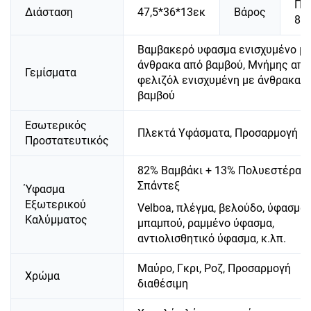
Πε
Διάσταση
47,5*36*13εκ
Βάρος
87
Βαμβακερό υφασμα ενισχυμένο μ
άνθρακα από βαμβού, Μνήμης από
Γεμίσματα
φελιζόλ ενισχυμένη με άνθρακα
βαμβού
Εσωτερικός
Πλεκτά Υφάσματα, Προσαρμογή
Προστατευτικός
82% Βαμβάκι + 13% Πολυεστέρας 
Σπάντεξ
Ύφασμα
Εξωτερικού
Velboa, πλέγμα, βελούδο, ύφασμα
Καλύμματος
μπαμπού, ραμμένο ύφασμα,
αντιολισθητικό ύφασμα, κ.λπ.
Μαύρο, Γκρι, Ροζ, Προσαρμογή
Χρώμα
διαθέσιμη