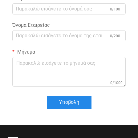
0/100
Όνομα Εταιρείας
0/200
Μήνυμα
0/1000
Υποβολή