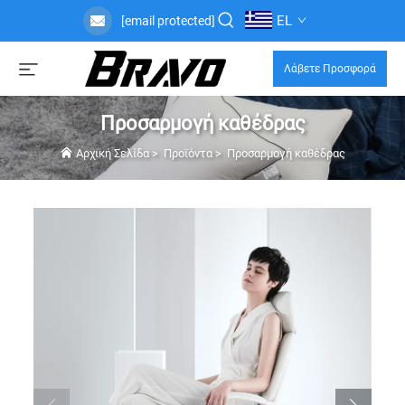
EL
[email protected]
Λάβετε Προσφορά
Προσαρμογή καθέδρας
Αρχική Σελίδα
>
Προϊόντα
>
Προσαρμογή καθέδρας