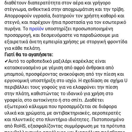
διαθέτουν διαπερατότητα στον αέρα και γρήγορο
στέγνωμα, ανθεκτικά στην αποχρωμάτιση και την τρίβη.
Απορροφούν υγρασία, διατηρούν τον χρήστη καθαρό και
στεγνό, και παρέχουν ήπια προστασία για τον εσωτερικό
πυρήνα. Το
προϊόν
υποστηρίζει προσωποποιημένη
προσαρμογή, και δεσμευόμαστε να παραδώσουμε μια
εξαιρετικά άνετη εμπειρία χρήσης με στοργική φροντίδα
για κάθε πελάτη.
Γιατί θα το αγαπήσετε:
✔Αυτό το ορθοπεδικό μαξιλάρι καρέκλας είναι
κατασκευασμένο με γέμιση από αφρό άνθρακα από
μπαμπού, προσφέροντας ανακούφιση από την πίεση και
εργονομική υποστήριξη στο ισχίο. Η σχεδίαση σε σχήμα U
περιβάλλει τους γοφούς για να ελαφρύνει την πίεση
στην πλάτη, καθιστώντας το ιδανικό για χρήση στο
γραφείο, στο αυτοκίνητο ή στο σπίτι. Διαθέτει
εξωτερικό κάλυμμα που προσαρμόζεται σε διάφορα
υλικά και χρώματα, με αντιβακτηριακές, αεροπερατές
και πλυντικές στο πλυντήριο ιδιότητες. Πιστοποιημένο
από RoHS, εξασφαλίζοντας συμμόρφωση με τα πρότυπα