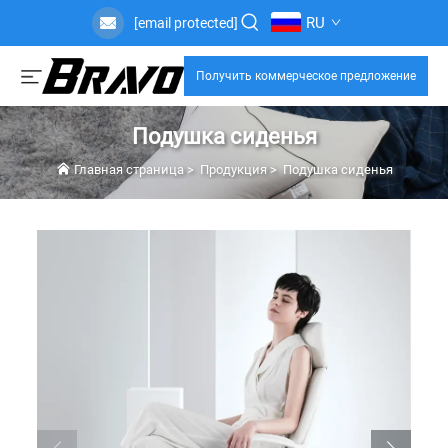
RU
[email protected]
Получить коммерческое предложение
Подушка сиденья
Главная страница
>
Продукция
>
Подушка сиденья