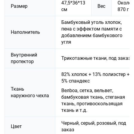
47,5*36*13
Около
Размер
Вес
см
870 г
Бамбуковый уголь хлопок,
пена с эффектом памяти с
Наполнитель
добавлением бамбукового
угля
Внутренний
Трикотажные ткани, под заказ
протектор
82% хлопок + 13% полиэстер +
5% спандекс
Ткань
Велboa, сетка, вельвет,
наружного чехла
бамбуковая ткань, стеганая
ткань, противоскользящая
ткань и т.д.
Черный, серый, розовый, под
Цвет
заказ