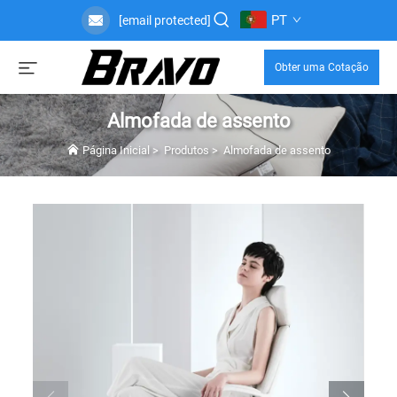
PT
[email protected]
Obter uma Cotação
Almofada de assento
Página Inicial
>
Produtos
>
Almofada de assento