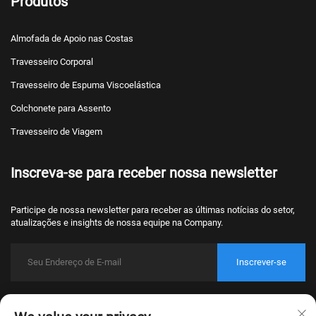
Produtos
Almofada de Apoio nas Costas
Travesseiro Corporal
Travesseiro de Espuma Viscoelástica
Colchonete para Assento
Travesseiro de Viagem
Inscreva-se para receber nossa newsletter
Participe de nossa newsletter para receber as últimas notícias do setor,
atualizações e insights de nossa equipe na Company.
Inscrever-se
Direitos autorais © 2026 Nantong Bulawo Home Textile Co., Ltd. Pequim
Todos os direitos reservados.