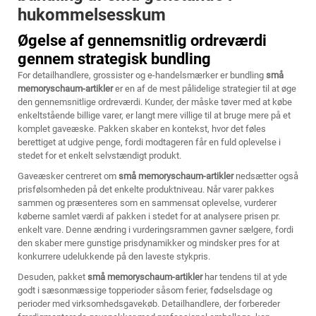
hukommelsesskum
Øgelse af gennemsnitlig ordreværdi
gennem strategisk bundling
For detailhandlere, grossister og e-handelsmærker er bundling
små
memoryschaum-artikler
er en af de mest pålidelige strategier til at øge
den gennemsnitlige ordreværdi. Kunder, der måske tøver med at købe
enkeltstående billige varer, er langt mere villige til at bruge mere på et
komplet gaveæske. Pakken skaber en kontekst, hvor det føles
berettiget at udgive penge, fordi modtageren får en fuld oplevelse i
stedet for et enkelt selvstændigt produkt.
Gaveæsker centreret om
små memoryschaum-artikler
nedsætter også
prisfølsomheden på det enkelte produktniveau. Når varer pakkes
sammen og præsenteres som en sammensat oplevelse, vurderer
køberne samlet værdi af pakken i stedet for at analysere prisen pr.
enkelt vare. Denne ændring i vurderingsrammen gavner sælgere, fordi
den skaber mere gunstige prisdynamikker og mindsker pres for at
konkurrere udelukkende på den laveste stykpris.
Desuden, pakket
små memoryschaum-artikler
har tendens til at yde
godt i sæsonmæssige topperioder såsom ferier, fødselsdage og
perioder med virksomhedsgavekøb. Detailhandlere, der forbereder