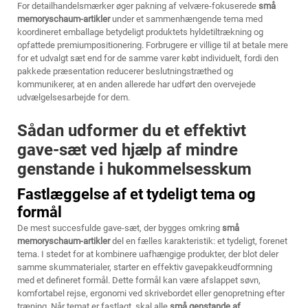
For detailhandelsmærker øger pakning af velvære-fokuserede
små
memoryschaum-artikler
under et sammenhængende tema med
koordineret emballage betydeligt produktets hyldetiltrækning og
opfattede premiumpositionering. Forbrugere er villige til at betale mere
for et udvalgt sæt end for de samme varer købt individuelt, fordi den
pakkede præsentation reducerer beslutningstræthed og
kommunikerer, at en anden allerede har udført den overvejede
udvælgelsesarbejde for dem.
Sådan udformer du et effektivt
gave-sæt ved hjælp af mindre
genstande i hukommelsesskum
Fastlæggelse af et tydeligt tema og
formål
De mest succesfulde gave-sæt, der bygges omkring
små
memoryschaum-artikler
del en fælles karakteristik: et tydeligt, forenet
tema. I stedet for at kombinere uafhængige produkter, der blot deler
samme skummaterialer, starter en effektiv gavepakkeudformning
med et defineret formål. Dette formål kan være afslappet søvn,
komfortabel rejse, ergonomi ved skrivebordet eller genopretning efter
træning. Når temat er fastlagt, skal alle
små genstande af