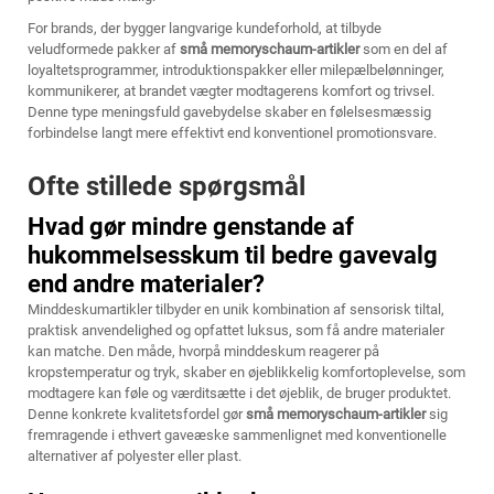
For brands, der bygger langvarige kundeforhold, at tilbyde
veludformede pakker af
små memoryschaum-artikler
som en del af
loyaltetsprogrammer, introduktionspakker eller milepælbelønninger,
kommunikerer, at brandet vægter modtagerens komfort og trivsel.
Denne type meningsfuld gavebydelse skaber en følelsesmæssig
forbindelse langt mere effektivt end konventionel promotionsvare.
Ofte stillede spørgsmål
Hvad gør mindre genstande af
hukommelsesskum til bedre gavevalg
end andre materialer?
Minddeskumartikler tilbyder en unik kombination af sensorisk tiltal,
praktisk anvendelighed og opfattet luksus, som få andre materialer
kan matche. Den måde, hvorpå minddeskum reagerer på
kropstemperatur og tryk, skaber en øjeblikkelig komfortoplevelse, som
modtagere kan føle og værditsætte i det øjeblik, de bruger produktet.
Denne konkrete kvalitetsfordel gør
små memoryschaum-artikler
sig
fremragende i ethvert gaveæske sammenlignet med konventionelle
alternativer af polyester eller plast.