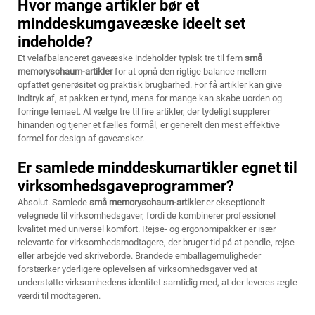
Hvor mange artikler bør et
minddeskumgaveæske ideelt set
indeholde?
Et velafbalanceret gaveæske indeholder typisk tre til fem
små
memoryschaum-artikler
for at opnå den rigtige balance mellem
opfattet generøsitet og praktisk brugbarhed. For få artikler kan give
indtryk af, at pakken er tynd, mens for mange kan skabe uorden og
forringe temaet. At vælge tre til fire artikler, der tydeligt supplerer
hinanden og tjener et fælles formål, er generelt den mest effektive
formel for design af gaveæsker.
Er samlede minddeskumartikler egnet til
virksomhedsgaveprogrammer?
Absolut. Samlede
små memoryschaum-artikler
er ekseptionelt
velegnede til virksomhedsgaver, fordi de kombinerer professionel
kvalitet med universel komfort. Rejse- og ergonomipakker er især
relevante for virksomhedsmodtagere, der bruger tid på at pendle, rejse
eller arbejde ved skriveborde. Brandede emballagemuligheder
forstærker yderligere oplevelsen af virksomhedsgaver ved at
understøtte virksomhedens identitet samtidig med, at der leveres ægte
værdi til modtageren.