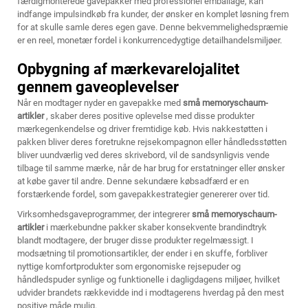
færdigmonterede gavepakker med professionel emballage, kan
indfange impulsindkøb fra kunder, der ønsker en komplet løsning frem
for at skulle samle deres egen gave. Denne bekvemmelighedspræmie
er en reel, monetær fordel i konkurrencedygtige detailhandelsmiljøer.
Opbygning af mærkevarelojalitet
gennem gaveoplevelser
Når en modtager nyder en gavepakke med
små memoryschaum-
artikler
, skaber deres positive oplevelse med disse produkter
mærkegenkendelse og driver fremtidige køb. Hvis nakkestøtten i
pakken bliver deres foretrukne rejsekompagnon eller håndledsstøtten
bliver uundværlig ved deres skrivebord, vil de sandsynligvis vende
tilbage til samme mærke, når de har brug for erstatninger eller ønsker
at købe gaver til andre. Denne sekundære købsadfærd er en
forstærkende fordel, som gavepakkestrategier genererer over tid.
Virksomhedsgaveprogrammer, der integrerer
små memoryschaum-
artikler
i mærkebundne pakker skaber konsekvente brandindtryk
blandt modtagere, der bruger disse produkter regelmæssigt. I
modsætning til promotionsartikler, der ender i en skuffe, forbliver
nyttige komfortprodukter som ergonomiske rejsepuder og
håndledspuder synlige og funktionelle i dagligdagens miljøer, hvilket
udvider brandets rækkevidde ind i modtagerens hverdag på den mest
positive måde mulig.