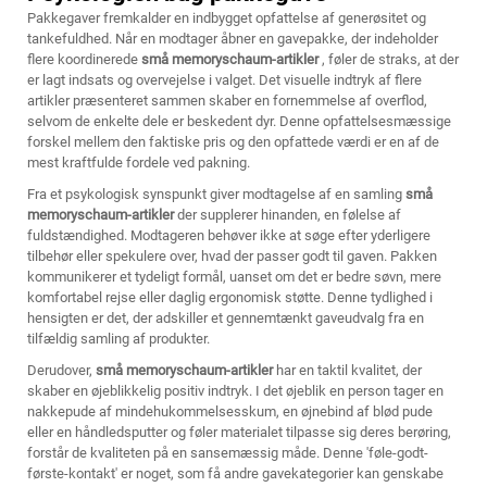
Pakkegaver fremkalder en indbygget opfattelse af generøsitet og
tankefuldhed. Når en modtager åbner en gavepakke, der indeholder
flere koordinerede
små memoryschaum-artikler
, føler de straks, at der
er lagt indsats og overvejelse i valget. Det visuelle indtryk af flere
artikler præsenteret sammen skaber en fornemmelse af overflod,
selvom de enkelte dele er beskedent dyr. Denne opfattelsesmæssige
forskel mellem den faktiske pris og den opfattede værdi er en af de
mest kraftfulde fordele ved pakning.
Fra et psykologisk synspunkt giver modtagelse af en samling
små
memoryschaum-artikler
der supplerer hinanden, en følelse af
fuldstændighed. Modtageren behøver ikke at søge efter yderligere
tilbehør eller spekulere over, hvad der passer godt til gaven. Pakken
kommunikerer et tydeligt formål, uanset om det er bedre søvn, mere
komfortabel rejse eller daglig ergonomisk støtte. Denne tydlighed i
hensigten er det, der adskiller et gennemtænkt gaveudvalg fra en
tilfældig samling af produkter.
Derudover,
små memoryschaum-artikler
har en taktil kvalitet, der
skaber en øjeblikkelig positiv indtryk. I det øjeblik en person tager en
nakkepude af mindehukommelsesskum, en øjnebind af blød pude
eller en håndledsputter og føler materialet tilpasse sig deres berøring,
forstår de kvaliteten på en sansemæssig måde. Denne 'føle-godt-
første-kontakt' er noget, som få andre gavekategorier kan genskabe