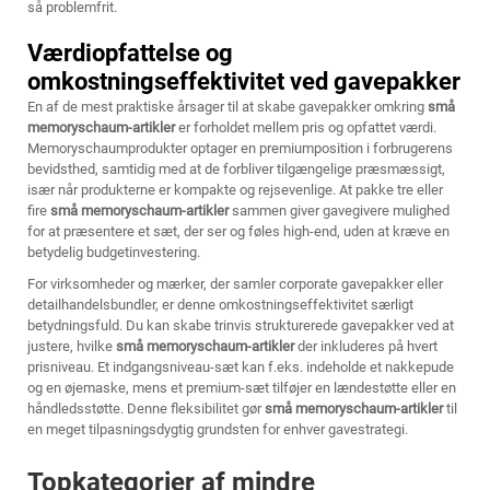
så problemfrit.
Værdiopfattelse og
omkostningseffektivitet ved gavepakker
En af de mest praktiske årsager til at skabe gavepakker omkring
små
memoryschaum-artikler
er forholdet mellem pris og opfattet værdi.
Memoryschaumprodukter optager en premiumposition i forbrugerens
bevidsthed, samtidig med at de forbliver tilgængelige præsmæssigt,
især når produkterne er kompakte og rejsevenlige. At pakke tre eller
fire
små memoryschaum-artikler
sammen giver gavegivere mulighed
for at præsentere et sæt, der ser og føles high-end, uden at kræve en
betydelig budgetinvestering.
For virksomheder og mærker, der samler corporate gavepakker eller
detailhandelsbundler, er denne omkostningseffektivitet særligt
betydningsfuld. Du kan skabe trinvis strukturerede gavepakker ved at
justere, hvilke
små memoryschaum-artikler
der inkluderes på hvert
prisniveau. Et indgangsniveau-sæt kan f.eks. indeholde et nakkepude
og en øjemaske, mens et premium-sæt tilføjer en lændestøtte eller en
håndledsstøtte. Denne fleksibilitet gør
små memoryschaum-artikler
til
en meget tilpasningsdygtig grundsten for enhver gavestrategi.
Topkategorier af mindre