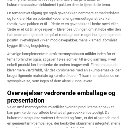
hukommelsesskum
inkluderet i pakken direkte tjene dette tema.
En temadrevet tilgang gør også gavepakken nemmere at markedsføre
og forklare. Når en potentiel køber eller gavemodtager straks kan
forstå, hvad pakken er til – 'dette er en gavepakke til bedre søvn' eller
'dette er et kit til lange rejser' – bliver beslutningen om at købe eller den
følelsesmæssige reaktion på at modtage den meget hurtigere og mere
positiv. Tvetydighed virker imod gavepakker, mens klarhed i formålet
bygger tillid og begejstring.
At vælge komplementære
små memoryschaum-artikler
inden for et
tema forhindrer også, at gaven føles som en tilfældig samling. Hvert
enkelt produkt bør forstærke de andres brugsværdi. Et rejsehalspude
bliver mere værdifuldt, når det kombineres med en skumøjemaske, der
bruger lignende materiale og komfortfilosofi. Tilsammen skaber de en
søvnoplevelse, som ingen af dem alene kunne levere.
Overvejelser vedrørende emballage og
præsentation
Vejen
små memoryschaum-artikler
hvordan produkterne er pakket,
kan påvirke den opfattede kvalitet af gavepakken betydeligt. Da
hukommelsespudse varierer i densitet og form, er det afgørende med
en gennemtænkt emballage, der beskytter skummens integritet, mens