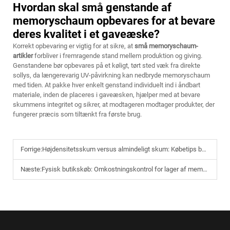
Hvordan skal små genstande af
memoryschaum opbevares for at bevare
deres kvalitet i et gaveæske?
Korrekt opbevaring er vigtig for at sikre, at
små memoryschaum-
artikler
forbliver i fremragende stand mellem produktion og giving.
Genstandene bør opbevares på et køligt, tørt sted væk fra direkte
sollys, da længerevarig UV-påvirkning kan nedbryde memoryschaum
med tiden. At pakke hver enkelt genstand individuelt ind i åndbart
materiale, inden de placeres i gaveæsken, hjælper med at bevare
skummens integritet og sikrer, at modtageren modtager produkter, der
fungerer præcis som tiltænkt fra første brug.
Forrige:
Højdensitetsskum versus almindeligt skum: Købetips baseret på målgruppen
Næste:
Fysisk butikskøb: Omkostningskontrol for lager af memoryschaum