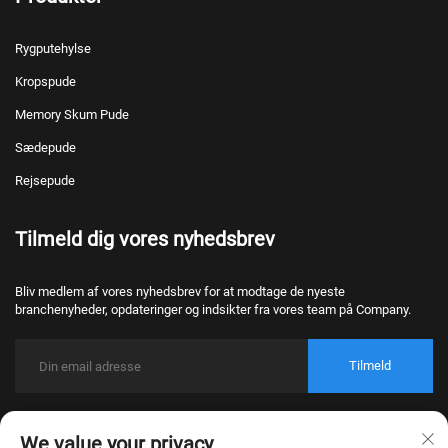
Rygputehylse
Kropspude
Memory Skum Pude
Sædepude
Rejsepude
Tilmeld dig vores nyhedsbrev
Bliv medlem af vores nyhedsbrev for at modtage de nyeste
branchenyheder, opdateringer og indsikter fra vores team på Company.
Tilmeld
Copyright © 2026 Nantong Bulawo Home Textile Co., Ltd. Beijing Alle
We value your privacy
rettigheder forbeholdt.