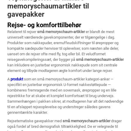
memoryschaumartikler til
gavepakker
Rejse- og komforttilbehør
Relateret til rejser
små memoryschaum-artikler
er blandt de mest
universelt værdierede gavekomponenter, der er tilgængelige i dag.
Produkter som nakkepuder, eremuffeudskiftninger til ørepropper og
kompakte sædepuder henviser til oplevelser, som næsten alle deler,
uanset om de rejser ofte med fly, tog eller bil. Et veludformet
reisegavekompileringssæt, der bygger på
små memoryschaum-artikler
kan inkludere en justerbar ergonomisk nakkepude som sit centrale
element og tilbyde modtageren ægte komfort under lange rejser.
A
produkt
som en
små memoryschaum-artikler
kategori-anker —
specifikt en justerbar ergonomisk U-formet nakkestøttepude —
kombineres fremragende med en sovemask, ørepropper og en lille
rejestrikke for at skabe et komplet komfortsæt til brug undervejs.
Sammenhængen i pakken sikrer, at modtageren har alt det nødvendige
til en afslappet rejseoplevelse og understreger således gavens
gennemtænkte karakter.
Rejsetematiske gavepakker med
små memoryschaum-artikler
drager
også fordel af bred demografisk tiltrækkelighed. De er velegnede til