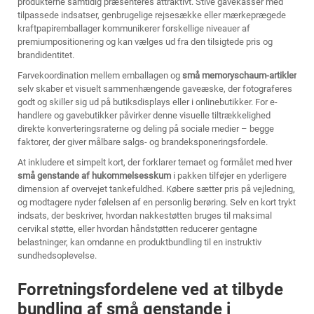
produkterne samtidig præsenteres attraktivt. Stive gavekasser med
tilpassede indsatser, genbrugelige rejsesække eller mærkeprægede
kraftpapiremballager kommunikerer forskellige niveauer af
premiumpositionering og kan vælges ud fra den tilsigtede pris og
brandidentitet.
Farvekoordination mellem emballagen og
små memoryschaum-artikler
selv skaber et visuelt sammenhængende gaveæske, der fotograferes
godt og skiller sig ud på butiksdisplays eller i onlinebutikker. For e-
handlere og gavebutikker påvirker denne visuelle tiltrækkelighed
direkte konverteringsraterne og deling på sociale medier – begge
faktorer, der giver målbare salgs- og brandeksponeringsfordele.
At inkludere et simpelt kort, der forklarer temaet og formålet med hver
små genstande af hukommelsesskum
i pakken tilføjer en yderligere
dimension af overvejet tankefuldhed. Købere sætter pris på vejledning,
og modtagere nyder følelsen af en personlig berøring. Selv en kort trykt
indsats, der beskriver, hvordan nakkestøtten bruges til maksimal
cervikal støtte, eller hvordan håndstøtten reducerer gentagne
belastninger, kan omdanne en produktbundling til en instruktiv
sundhedsoplevelse.
Forretningsfordelene ved at tilbyde
bundling af små genstande i