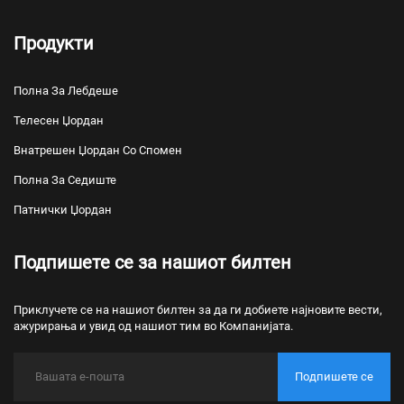
Продукти
Полна За Лебдеше
Телесен Џордан
Внатрешен Џордан Со Спомен
Полна За Седиште
Патнички Џордан
Подпишете се за нашиот билтен
Приклучете се на нашиот билтен за да ги добиете најновите вести,
ажурирања и увид од нашиот тим во Компанијата.
Подпишете се