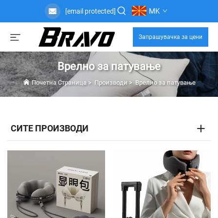
MK
[email protected]
Запрашувачка за цени
Врелно за патување
Почетна Страница
>
Производи
>
Врелно за патување
СИТЕ ПРОИЗВОДИ