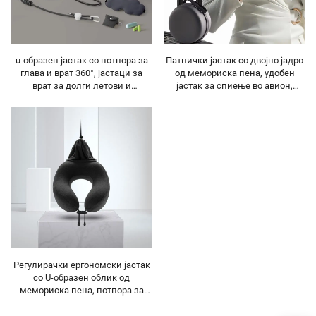
u-образен јастак со потпора за
Патнички јастак со двојно јадро
глава и врат 360°, јастаци за
од мемориска пена, удобен
врат за долги летови и
јастак за спиење во авион,
патување со авион
потпора за вратот
Регулирачки ергономски јастак
со U-образен облик од
мемориска пена, потпора за
вратот, патнички јастак за
авион