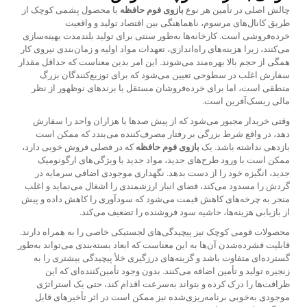
چالش اصلی در تأمین هر نوع
بازوی فوم حافظه
یا محصول پشمی کوچک از
طریق کانال‌های مرسوم، ناهماهنگی بین اقتصاد تولید و واقعیت
خرده‌فروشی است. کارخانه‌ها به‌طور سنتی برای تولید بلندمدت بهینه‌سازی
می‌کنند، زیرا هزینه‌های راه‌اندازی، تعهدات مواد اولیه و زمان‌بندی نیروی کار
همگی از حجم بالا بهره‌مند می‌شوند. این امر بدین معناست که حداقل مقدار
سفارش اغلب در سطوحی تعیین می‌شود که برای توزیع‌کنندگان بزرگ
منطقی است، اما برای خرده‌فروشان مستقل یا برندهای نوظهور از نظر
مالی ریسک‌آفرین است.
وقتی خریدار مجبور می‌شود که از پیش صدها یا هزاران واحد را سفارش
دهد، در واقع شرط بزرگی بر رفتار مصرف‌کننده می‌بندد که ممکن است
بازدهی نداشته باشد. یک
بازوی فوم حافظه
که در فصلی فروش خوبی دارد،
ممکن است با ورود طرح‌های جدید، مواد جدید یا ویژگی‌های ارگونومیک
جدید، انگیزه خود را از دست بدهد. نگهداری موجودی اضافی سرمایه در
گردش را مسدود می‌کند، فضای انبار ارزشمندی را اشغال می‌نماید و اغلب
منجر به چرخه‌های کاهش قیمت می‌شود که سودآوری را کاهش داده و پیش
از بازیابی هزینه‌ها، حاشیه سود فروشنده را تضعیف می‌کند.
محصولات فومی کوچک نیز پیچیدگی‌های لجستیکی خاصی را به همراه دارند.
قابلیت فشرده‌شدن آن‌ها به این معناست که ابعاد بسته‌بندی می‌تواند به‌طور
گسترده‌ای متفاوت باشد و گزینه‌های درزگیری خلأ پیچیدگی بیشتری را به
زنجیره تولید و تأمین اضافه می‌کنند. بدون وجود تأمین‌کننده‌ای که این
ظرافت‌ها را درک کرده و بتواند به‌سرعت اقدام کند، حتی یک استراتژی
موجودی به‌خوبی برنامه‌ریزی‌شده نیز ممکن است در اثر تأخیرهای قابل