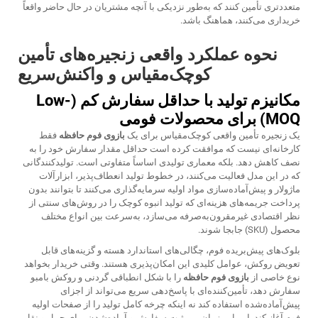
متعددتری تأمین کنند که به‌طور نزدیکی با آنچه مشتریان در حال حاضر واقعاً
خریداری می‌کنند، هماهنگ باشد.
نحوه عملکرد واقعی زنجیره‌های تأمین
کوچک‌مقیاس و واکنش‌سریع
مکانیزم تولید با حداقل سفارش کم (Low-
MOQ) برای محصولات فومی
یک زنجیره تأمین واقعی کوچک‌مقیاس برای یک
بازوی فوم حافظه
فقط
کارخانه‌ای نیست که موافقت کرده است حداقل مقدار سفارش خود را به
نصف کاهش دهد. بلکه معماری تولیدی اساساً متفاوتی است. تولیدکنندگانی
که در این مدل فعالیت می‌کنند، در خطوط تولید انعطاف‌پذیر، ابزارآلات
ماژولار و پیش‌آماده‌سازی مواد اولیه سرمایه‌گذاری می‌کنند تا بتوانند بدون
پرداخت جریمه‌های هزینه‌ای که تولید انبوه کوچک را در روش‌های سنتی از
نظر اقتصادی غیرمقرون‌به‌صرفه می‌سازد، به‌سرعت بین انواع مختلف
محصول (SKU) جابجا شوند.
بلوک‌های پیش‌بریده فوم، چگالی‌های استاندارد هسته و گزینه‌های قابل
تعویض روکش، عوامل کلیدی این امکان‌پذیری هستند. وقتی خریدار بخواهد
نوع خاصی از
بازوی فوم حافظه
را با شکل انطباقی گردنی و روکش بامبو
سفارش دهد، تأمین‌کننده‌ای با پاسخ‌دهی سریع می‌تواند از اجزای
پیش‌آماده‌شده استفاده کند نه اینکه چرخه کامل تولید را از صفحات اولیه
فوم آغاز کند. این امر زمان بین ثبت سفارش و آماده‌شدن برای حمل و نقل