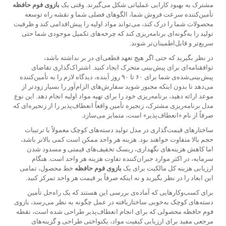
مشترک به بهبود کارایی عملیاتی شکل می‌گیرند. وقتی یک
بازوی فوم حافظه
تأمین‌کننده سرعت فروش شما، الگوهای فصلی شما و نقشه راه توسعه
محصولات شما را درک کند، می‌تواند مواد اولیه را پیش‌اقدامی کند و ظرفیت
تولید را به‌گونه‌ای برنامه‌ریزی کند که چرخه‌های تکمیل موجودی شما حتی
سریع‌تر و قابل‌اطمینان‌تر شوند.
در نظر بگیرید که حتی اگر هیچ تعهد قطعی‌ای در بر نداشته باشد،
توافقنامه‌ای برای پیش‌بینی متحرک ایجاد کنید. اشتراک‌گذاری تقاضای
پیش‌بینی‌شده‌ی شما برای ۶۰ تا ۹۰ روز آینده، دیدگاه لازم را به تأمین‌کننده
می‌دهد تا بدون اینکه مجبور شوید سفارش‌های الزام‌آور را بسیار زودتر از
موعد ارائه دهید، برنامه‌ریزی خود را برای تهیه مواد اولیه انجام دهد. این نوع
مدل برنامه‌ریزی مشترک، زنجیره تأمین واقعاً انعطاف‌پذیر را از زنجیره‌ای که
صرفاً از نام «انعطاف‌پذیر» است، متمایز می‌سازد.
ساختارهای قیمت‌گذاری در مدل تولید دسته‌های کوچک معمولاً با ترتیبات
حجم بالا متفاوت خواهند بود. هزینه هر واحد ممکن است کمی بالاتر باشد،
اما کاهش هزینه‌های نگهداری، ریسک تخفیف‌های قیمتی و مسدود شدن
سرمایه، در اکثر موارد جبران‌کننده تفاوت هزینه هر واحد است. هنگام
ارزیابی هزینه کل مالکیت برای یک
بازوی فوم حافظه
خط محصول، تمامی
این ابعاد را در نظر بگیرید و نه اینکه صرفاً بر قیمت هر واحد تمرکز کنید.
برای کسب‌وکارهایی که آماده‌ی بررسی این هستند که یک راه‌حل تأمین
دسته‌های کوچک به‌خوبی ساختاریافته در عمل چگونه به نظر می‌رسد،
بازوی
فوم حافظه
محصولی که برای انجام انعطاف‌پذیر طراحی شده است، نقطه
مرجعی مفید برای ارزیابی کیفیت مواد، یکنواختی طراحی و گزینه‌های