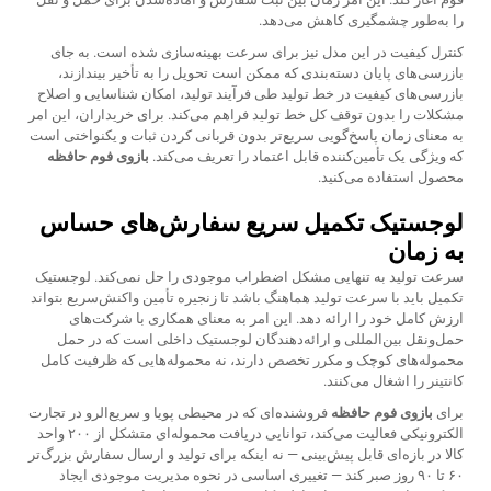
را به‌طور چشمگیری کاهش می‌دهد.
کنترل کیفیت در این مدل نیز برای سرعت بهینه‌سازی شده است. به جای
بازرسی‌های پایان دسته‌بندی که ممکن است تحویل را به تأخیر بیندازند،
بازرسی‌های کیفیت در خط تولید طی فرآیند تولید، امکان شناسایی و اصلاح
مشکلات را بدون توقف کل خط تولید فراهم می‌کند. برای خریداران، این امر
به معنای زمان پاسخ‌گویی سریع‌تر بدون قربانی کردن ثبات و یکنواختی است
که ویژگی یک تأمین‌کننده قابل اعتماد را تعریف می‌کند.
بازوی فوم حافظه
محصول استفاده می‌کنید.
لوجستیک تکمیل سریع سفارش‌های حساس
به زمان
سرعت تولید به تنهایی مشکل اضطراب موجودی را حل نمی‌کند. لوجستیک
تکمیل باید با سرعت تولید هماهنگ باشد تا زنجیره تأمین واکنش‌سریع بتواند
ارزش کامل خود را ارائه دهد. این امر به معنای همکاری با شرکت‌های
حمل‌ونقل بین‌المللی و ارائه‌دهندگان لوجستیک داخلی است که در حمل
محموله‌های کوچک و مکرر تخصص دارند، نه محموله‌هایی که ظرفیت کامل
کانتینر را اشغال می‌کنند.
برای
بازوی فوم حافظه
فروشنده‌ای که در محیطی پویا و سریع‌الرو در تجارت
الکترونیکی فعالیت می‌کند، توانایی دریافت محموله‌ای متشکل از ۲۰۰ واحد
کالا در بازه‌ای قابل پیش‌بینی — نه اینکه برای تولید و ارسال سفارش بزرگ‌تر
۶۰ تا ۹۰ روز صبر کند — تغییری اساسی در نحوه مدیریت موجودی ایجاد