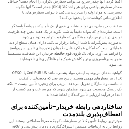
اکتفا گردد. آنها چقدر سریع می‌توانند سفارش تکراری را انجام دهند؟ حداقل
مقدار سفارش واقعی برای هر واحد کالا (SKU) چقدر است؟ آنها چگونه
دسترسی به مواد اولیه را مدیریت می‌کنند تا بتوانند سفارش‌های با
اطلاع‌رسانی کوتاه‌مدت را پشتیبانی کنند؟
شفافیت در زمان‌بندی تولید نشانه‌ای قوی از یک تأمین‌کننده واقعاً پاسخگو
است. سازنده‌ای که بتواند دقیقاً به شما بگوید در یک هفته معین چند ظرفیت
تولیدی در دسترس دارد و هنگامی که ظرفیت تولید محدود می‌شود،
به‌صورت پیش‌گیرانه با شما ارتباط برقرار می‌کند، دارای همان سطح از دید
عملیاتی است که امکان عملکرد قابل‌اطمینان زنجیره‌های تأمین سریع‌پاسخ
را فراهم می‌آورد. برای یک
بازوی فوم حافظه
خریدار، این شفافیت مستقیماً
منجر به برنامه‌ریزی بهتر و کاهش شوک‌ها و غافلگیری‌های ناخوشایند
می‌شود.
گواهینامه‌های مربوط به ایمنی مواد پشمی، مانند CertiPUR-US یا OEKO-
TEX، نیز معیارهای مهمی هستند. پاسخ سریعی که محصولی با کیفیت
نامناسب و ناسازگان تحویل می‌دهد، مزیتی برای زنجیره تأمین نیست — بلکه
یک ریسک محسوب می‌شود. مطمئن شوید که هم سرعت و هم کیفیت از
ابتدا در فرآیند ارزیابی تأمین‌کنندگان لحاظ شده‌اند.
ساختاردهی رابطه خریدار–تأمین‌کننده برای
انعطاف‌پذیری بلندمدت
موثرترین روابط تأمین کالا در سفارشات کوچک، صرفاً معاملاتی نیستند. این
روابط بر پایه ارتباطات مستمر، اشتراک‌گذاری داده‌های پیش‌بینی و علاقه