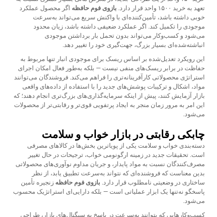
تعهد به خرید ۱۵۰۰ واحد قرار دارد.
بازوی فوم حافظه
اگر محصول عملکرد
خوبی داشته باشد، تأمین‌کننده‌ای با واکنش سریع می‌تواند به‌سرعت
موجودی را تکمیل کند. اگر عملکرد ضعیفی داشته باشد، زیان محدود
می‌شود و کسب‌وکار می‌تواند بدون تحمل بار برداشتن موجودی
انباشته‌شده‌ای بسیار بزرگ، جهت‌گیری خود را تغییر دهد.
این رویکرد تعدیل‌شده بر اساس ریسک برای موجودی انبار تنها مربوط به
حفاظت در برابر ریسک‌های منفی نیست — بلکه به‌طور فعال امکان اجرای
استراتژی محصولاتی کارآفرینانه‌تری را فراهم می‌کند. فروشندگان می‌توانند
مواد، اشکال و ترکیبات پوشش‌های جدید را با استفاده از داده‌های واقعی
بازار آزمایش کنند، پیش از اینکه سرمایه‌گذاری‌های بزرگ‌تری انجام دهند؛ که
این امر به مرور زمان منجر به ایجاد پرتفویی قوی‌تر و رقابتی‌تر از محصولات
می‌شود.
چابکی رقابتی در بازار خواب و سلامت
دسته‌بندی خواب و سلامت یکی از پویاترین بخش‌ها در کالاهای مصرفی
است. تحقیقات جدید در زمینه ارگونومی خواب، ترجیحات در حال تغییر
مصرف‌کنندگان نسبت به مواد پایدار، و جریان مداوم نوآوری‌های محصولاتی
بدین معناست که فروشنده‌ای که نتواند به‌سرعت تطبیق یابد، از نظر
ساختاری در وضعیتی نامطلوب قرار دارد.
بازوی فوم حافظه
زنجیره تأمین
پاسخگو نه‌تنها یک ابزار عملیاتی است — بلکه دارایی‌ای استراتژیک محسوب
می‌شود.
کسب‌وکارهایی که بتوانند به‌سرعت در پاسخ به سیگنال‌های بازار، طراحی