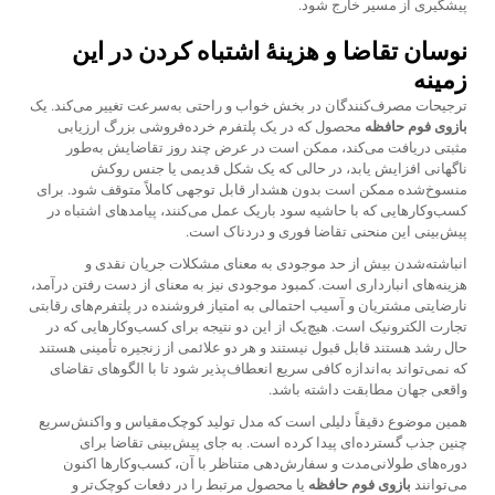
پیشگیری از مسیر خارج شود.
نوسان تقاضا و هزینهٔ اشتباه کردن در این
زمینه
ترجیحات مصرف‌کنندگان در بخش خواب و راحتی به‌سرعت تغییر می‌کند. یک
بازوی فوم حافظه
محصول که در یک پلتفرم خرده‌فروشی بزرگ ارزیابی
مثبتی دریافت می‌کند، ممکن است در عرض چند روز تقاضایش به‌طور
ناگهانی افزایش یابد، در حالی که یک شکل قدیمی یا جنس روکش
منسوخ‌شده ممکن است بدون هشدار قابل توجهی کاملاً متوقف شود. برای
کسب‌وکارهایی که با حاشیه سود باریک عمل می‌کنند، پیامدهای اشتباه در
پیش‌بینی این منحنی تقاضا فوری و دردناک است.
انباشته‌شدن بیش از حد موجودی به معنای مشکلات جریان نقدی و
هزینه‌های انبارداری است. کمبود موجودی نیز به معنای از دست رفتن درآمد،
نارضایتی مشتریان و آسیب احتمالی به امتیاز فروشنده در پلتفرم‌های رقابتی
تجارت الکترونیک است. هیچ‌یک از این دو نتیجه برای کسب‌وکارهایی که در
حال رشد هستند قابل قبول نیستند و هر دو علائمی از زنجیره تأمینی هستند
که نمی‌تواند به‌اندازه کافی سریع انعطاف‌پذیر شود تا با الگوهای تقاضای
واقعی جهان مطابقت داشته باشد.
همین موضوع دقیقاً دلیلی است که مدل تولید کوچک‌مقیاس و واکنش‌سریع
چنین جذب گسترده‌ای پیدا کرده است. به جای پیش‌بینی تقاضا برای
دوره‌های طولانی‌مدت و سفارش‌دهی متناظر با آن، کسب‌وکارها اکنون
می‌توانند
بازوی فوم حافظه
یا محصول مرتبط را در دفعات کوچک‌تر و