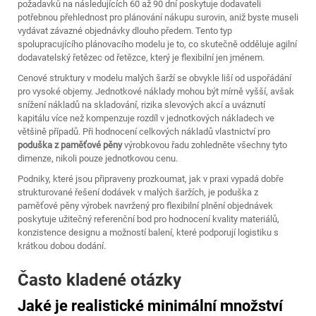
požadavků na následujících 60 až 90 dní poskytuje dodavateli
potřebnou přehlednost pro plánování nákupu surovin, aniž byste museli
vydávat závazné objednávky dlouho předem. Tento typ
spolupracujícího plánovacího modelu je to, co skutečně odděluje agilní
dodavatelský řetězec od řetězce, který je flexibilní jen jménem.
Cenové struktury v modelu malých šarží se obvykle liší od uspořádání
pro vysoké objemy. Jednotkové náklady mohou být mírně vyšší, avšak
snížení nákladů na skladování, rizika slevových akcí a uváznutí
kapitálu více než kompenzuje rozdíl v jednotkových nákladech ve
většině případů. Při hodnocení celkových nákladů vlastnictví pro
poduška z paměťové pěny
výrobkovou řadu zohledněte všechny tyto
dimenze, nikoli pouze jednotkovou cenu.
Podniky, které jsou připraveny prozkoumat, jak v praxi vypadá dobře
strukturované řešení dodávek v malých šaržích, je
poduška z
paměťové pěny
výrobek navržený pro flexibilní plnění objednávek
poskytuje užitečný referenční bod pro hodnocení kvality materiálů,
konzistence designu a možností balení, které podporují logistiku s
krátkou dobou dodání.
Často kladené otázky
Jaké je realistické minimální množství