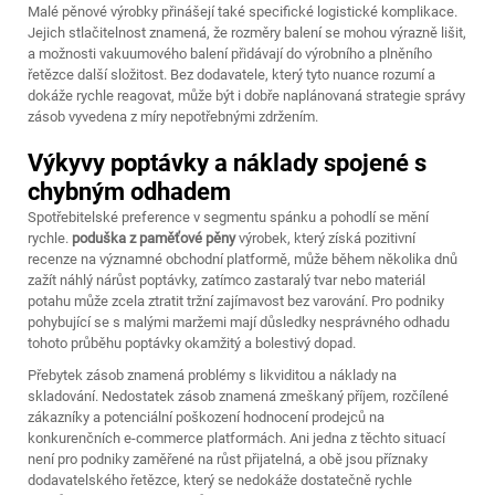
Malé pěnové výrobky přinášejí také specifické logistické komplikace.
Jejich stlačitelnost znamená, že rozměry balení se mohou výrazně lišit,
a možnosti vakuumového balení přidávají do výrobního a plněního
řetězce další složitost. Bez dodavatele, který tyto nuance rozumí a
dokáže rychle reagovat, může být i dobře naplánovaná strategie správy
zásob vyvedena z míry nepotřebnými zdržením.
Výkyvy poptávky a náklady spojené s
chybným odhadem
Spotřebitelské preference v segmentu spánku a pohodlí se mění
rychle.
poduška z paměťové pěny
výrobek, který získá pozitivní
recenze na významné obchodní platformě, může během několika dnů
zažít náhlý nárůst poptávky, zatímco zastaralý tvar nebo materiál
potahu může zcela ztratit tržní zajímavost bez varování. Pro podniky
pohybující se s malými maržemi mají důsledky nesprávného odhadu
tohoto průběhu poptávky okamžitý a bolestivý dopad.
Přebytek zásob znamená problémy s likviditou a náklady na
skladování. Nedostatek zásob znamená zmeškaný příjem, rozčílené
zákazníky a potenciální poškození hodnocení prodejců na
konkurenčních e-commerce platformách. Ani jedna z těchto situací
není pro podniky zaměřené na růst přijatelná, a obě jsou příznaky
dodavatelského řetězce, který se nedokáže dostatečně rychle