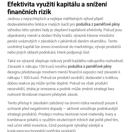
Efektivita využití kapitálu a snížení
finančních rizik
Jednou z nejrychlejších a nejlépe měřitelných výhod přijetí
dodavatelského řetězce malých šarží pro
poduška z paměťové pěny
výhodou této výrobní řady je zlepšení kapitálové efektivity. Pokud jsou
objednávky menší a dodací lhůty kratší, výrazně klesne množství
peněz uváznutých v zásobách v jakémkoli daném okamžiku. Tento
uvolněný kapitál lze znovu investovat do marketingu, vývoje produktů
nebo jiných oblastí podnikání, které podporují růst.
Také se výrazně zlepšuje rizikový profil každého nákupního rozhodnutí.
Závazek k nákupu 150 kusů nového
poduška z paměťové pěny
designu představuje mnohem menší finanční expozici než závazek k
nákupu 1 500 kusů. Pokud se produkt osvědčí, dodavatel s krátkou
dobou reakce jej může rychle doplnit. Pokud se však produkt
neosvědčí, ztráta je omezena a podnik může změnit strategii bez
nutnosti likvidovat masivní přebytek zásob.
Tento přístup k zásobám založený na úrovni rizika neslouží pouze k
ochraně před negativními dopady — aktivně umožňuje podnikavější
strategii produktů. Prodejci mohou testovat nové materiály, tvary a
kombinace potahů s využitím skutečných tržních dat ještě před tím,
než učiní větší investice, čímž postupně vytvářejí silnější a
konkurenceschopnější portfolia produktů.