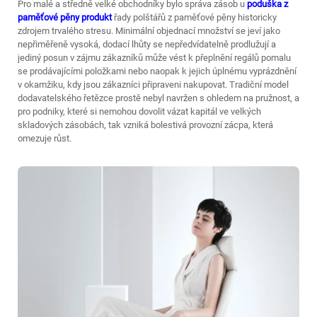
Pro malé a středně velké obchodníky bylo správa zásob u
poduška z
paměťové pěny
produkt
řady polštářů z paměťové pěny historicky
zdrojem trvalého stresu. Minimální objednací množství se jeví jako
nepřiměřeně vysoká, dodací lhůty se nepředvídatelně prodlužují a
jediný posun v zájmu zákazníků může vést k přeplnění regálů pomalu
se prodávajícími položkami nebo naopak k jejich úplnému vyprázdnění
v okamžiku, kdy jsou zákazníci připraveni nakupovat. Tradiční model
dodavatelského řetězce prostě nebyl navržen s ohledem na pružnost, a
pro podniky, které si nemohou dovolit vázat kapitál ve velkých
skladových zásobách, tak vzniká bolestivá provozní zácpa, která
omezuje růst.