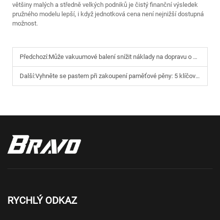
většiny malých a středně velkých podniků je čistý finanční výsledek
pružného modelu lepší, i když jednotková cena není nejnižší dostupná
možnost.
Předchozí:
Může vakuumové balení snížit náklady na dopravu o 30 %? Průvodce optimalizací mezinárodní logistiky pro malé výrobky z paměťové pěny
Další:
Vyhněte se pastem při zakoupení paměťové pěny: 5 klíčových parametrů, které většinou přehlížejí malí online prodejci
RYCHLÝ ODKAZ