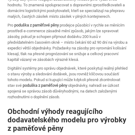
hodnotu. To znamená spolupracovat s dopravními zprostředkovateli a
domácími logistickými poskytovateli, kteří se specializují na přepravu
malých, častých zásilek místo zásilek v plných kontejnerech.
Pro
poduška z paměťové pěny
prodejce působící v rychle se měnícím
prostředí e-commerce zásadně mění způsob, jakým lze spravovat
zásoby, pokud je schopen přijmout dodávku 200 kusů v
předvídatelném časovém okně – místo čekání 60 až 90 dní na výrobu a
expedici větší objednávky. Požadavky na zásoby pro vyrovnání kolísání
klesají, tlak na přesné prognózování se snižuje a celkový pracovní
kapitál vázaný ve zásobách výrazně klesá.
Digitální systémy pro správu objednávek, které poskytují reálný přehled
o stavu výroby a sledování dodávek, jsou rovněž klíčovou součástí
tohoto modelu. Pokud si kupující může kdykoli přesně zkontrolovat
stav své
poduška z paměťové pěny
objednávky, nahradí se úzkost
spojená se správou zásob důvěryhodnými, na datech založenými
rozhodnutími o doplnění zásob.
Obchodní výhody reagujícího
dodavatelského modelu pro výrobky
z paměťové pěny