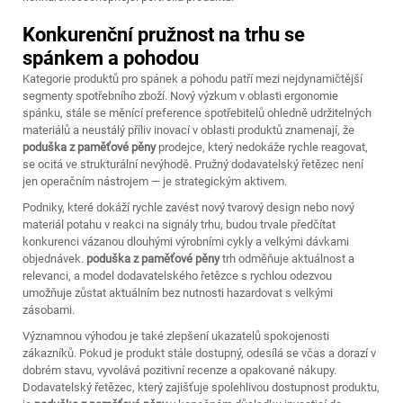
Konkurenční pružnost na trhu se
spánkem a pohodou
Kategorie produktů pro spánek a pohodu patří mezi nejdynamičtější
segmenty spotřebního zboží. Nový výzkum v oblasti ergonomie
spánku, stále se měnící preference spotřebitelů ohledně udržitelných
materiálů a neustálý příliv inovací v oblasti produktů znamenají, že
poduška z paměťové pěny
prodejce, který nedokáže rychle reagovat,
se ocitá ve strukturální nevýhodě. Pružný dodavatelský řetězec není
jen operačním nástrojem — je strategickým aktivem.
Podniky, které dokáží rychle zavést nový tvarový design nebo nový
materiál potahu v reakci na signály trhu, budou trvale předčítat
konkurenci vázanou dlouhými výrobními cykly a velkými dávkami
objednávek.
poduška z paměťové pěny
trh odměňuje aktuálnost a
relevanci, a model dodavatelského řetězce s rychlou odezvou
umožňuje zůstat aktuálním bez nutnosti hazardovat s velkými
zásobami.
Významnou výhodou je také zlepšení ukazatelů spokojenosti
zákazníků. Pokud je produkt stále dostupný, odesílá se včas a dorazí v
dobrém stavu, vyvolává pozitivní recenze a opakované nákupy.
Dodavatelský řetězec, který zajišťuje spolehlivou dostupnost produktu,