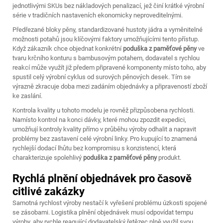
jednotlivými SKUs bez nákladových penalizací, jež činí krátké výrobní
série v tradičních nastaveních ekonomicky neproveditelnými.
Předřezané bloky pěny, standardizované hustoty jádra a vyměnitelné
možnosti potahů jsou klíčovými faktory umožňujícími tento přístup.
Když zákazník chce objednat konkrétní
poduška z paměťové pěny
ve
tvaru krčního konturu s bambusovým potahem, dodavatel s rychlou
reakcí může využít již předem připravené komponenty místo toho, aby
spustil celý výrobní cyklus od surových pěnových desek. Tím se
výrazně zkracuje doba mezi zadáním objednávky a připraveností zboží
ke zaslání.
Kontrola kvality u tohoto modelu je rovněž přizpůsobena rychlosti.
Namísto kontrol na konci dávky, které mohou zpozdit expedici,
umožňují kontroly kvality přímo v průběhu výroby odhalit a napravit
problémy bez zastavení celé výrobní linky. Pro kupující to znamená
rychlejší dodací lhůtu bez kompromisu s konzistencí, která
charakterizuje spolehlivý
poduška z paměťové pěny
produkt.
Rychlá plnění objednávek pro časově
citlivé zakázky
Samotná rychlost výroby nestačí k vyřešení problému úzkosti spojené
se zásobami. Logistika plnění objednávek musí odpovídat tempu
výroby, aby rychle reagující dodavatelský řetězec plně využil svou