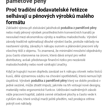
paměťové pěny
Proč tradiční dodavatelské řetězce
selhávají u pěnových výrobků malého
formátu
Základní výzvou při získávání jakéhokoli
poduška z paměťové pěny
nebo malý pěnový výrobek prostřednictvím konvenčních kanálů je
nesoulad mezi ekonomikou výroby a realitou maloobchodu. Výrobní
závody tradičně optimalizují dlouhé výrobní šarže, protože náklady na
nastavení výroby, závazky k nákupu surovin a plánování pracovní síly
všechny těží z objemu. To znamená, že minimální množství objednávky
jsou často stanovena na úrovni, která dává smysl pro velké
distributory, avšak představuje finanční riziko pro nezávislé
maloobchodníky nebo nově vznikající značky.
Když je kupující nucen dopředu zavázat se k nákupu stovek nebo tisíců
kusů, dělá významnou sázku na chování spotřebitelů, která nemusí být
úspěšná. Výrobek
poduška z paměťové pěny
který se dobře prodává v
jedné sezóně, může ztratit impulz, jakmile na trh vstoupí nové designy,
materiály nebo ergonomické funkce. Udržování nadměrných zásob
váže pracovní kapitál, zabírá cenné skladové plochy a často vede k
cyklům slev, které snižují marži ještě předtím, než prodejce stihne
pokrýt své náklady.