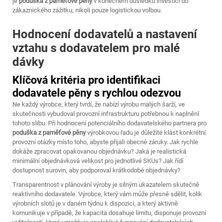
je
poduška z paměťové pěny
v konečném důsledku investicí do
zákaznického zážitku, nikoli pouze logistickou volbou.
Hodnocení dodavatelů a nastavení
vztahu s dodavatelem pro malé
dávky
Klíčová kritéria pro identifikaci
dodavatele pěny s rychlou odezvou
Ne každý výrobce, který tvrdí, že nabízí výrobu malých šarží, ve
skutečnosti vybudoval provozní infrastrukturu potřebnou k naplnění
tohoto slibu. Při hodnocení potenciálního dodavatelského partnera pro
poduška z paměťové pěny
výrobkovou řadu je důležité klást konkrétní
provozní otázky místo toho, abyste přijali obecné záruky. Jak rychle
dokáže zpracovat opakovanou objednávku? Jaká je realistická
minimální objednávková velikost pro jednotlivé SKUs? Jak řídí
dostupnost surovin, aby podporoval krátkodobé objednávky?
Transparentnost v plánování výroby je silným ukazatelem skutečně
reaktivního dodavatele. Výrobce, který vám může přesně sdělit, kolik
výrobních slotů je v daném týdnu k dispozici, a který aktivně
komunikuje v případě, že kapacita dosahuje limitu, disponuje provozní