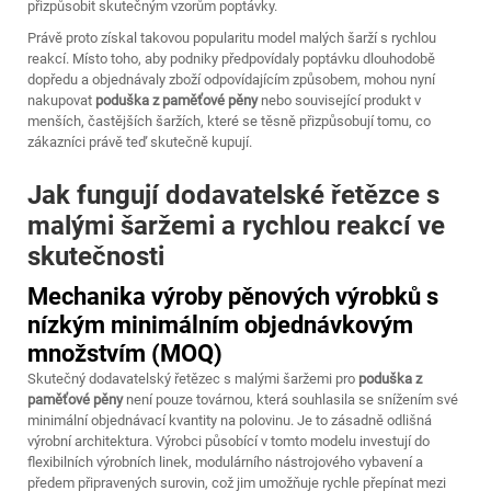
přizpůsobit skutečným vzorům poptávky.
Právě proto získal takovou popularitu model malých šarží s rychlou
reakcí. Místo toho, aby podniky předpovídaly poptávku dlouhodobě
dopředu a objednávaly zboží odpovídajícím způsobem, mohou nyní
nakupovat
poduška z paměťové pěny
nebo související produkt v
menších, častějších šaržích, které se těsně přizpůsobují tomu, co
zákazníci právě teď skutečně kupují.
Jak fungují dodavatelské řetězce s
malými šaržemi a rychlou reakcí ve
skutečnosti
Mechanika výroby pěnových výrobků s
nízkým minimálním objednávkovým
množstvím (MOQ)
Skutečný dodavatelský řetězec s malými šaržemi pro
poduška z
paměťové pěny
není pouze továrnou, která souhlasila se snížením své
minimální objednávací kvantity na polovinu. Je to zásadně odlišná
výrobní architektura. Výrobci působící v tomto modelu investují do
flexibilních výrobních linek, modulárního nástrojového vybavení a
předem připravených surovin, což jim umožňuje rychle přepínat mezi