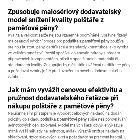
Způsobuje malosériový dodavatelský
model snížení kvality polštáře z
paměťové pěny?
Kvalita a velikost šarže nejsou vzájemně podmíněné. Správně řízený
malosériový výrobní proces pro
poduška z paměťové pěny
používá
stejnou hustotu pěny, certifikace a standardy konstrukce jako výroba
ve velkém množství. Rozdíl spočívá v plánování výroby a předem
připravených komponentách, nikoli v specifikacích materiálů či
standardech kvality. Zakupující by měli stále ověřovat certifikace pěny
a požadovat vzorky ještě před uzavřením nového dodavatelského
vztahu.
Jak mám vyvážit cenovou efektivitu a
pružnost dodavatelského řetězce při
nákupu polštáře z paměťové pěny?
Nejúčinnějším přístupem je výpočet celkových nákladů na dodání
položky do skladu
poduška z paměťové pěny
spíše než porovnávání
jednotkových cen izolovaně. Model malých šarží obvykle vykazuje
mírně vyšší náklady na jednotku, avšak výrazně snižuje náklady na
skladování, riziko slevových akcí a požadavky na pracovní kapitál. U