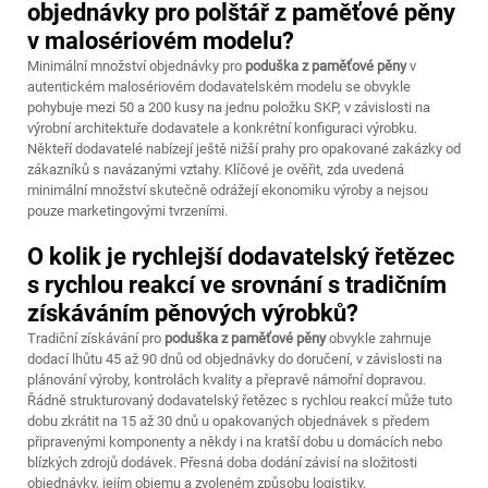
objednávky pro polštář z paměťové pěny
v malosériovém modelu?
Minimální množství objednávky pro
poduška z paměťové pěny
v
autentickém malosériovém dodavatelském modelu se obvykle
pohybuje mezi 50 a 200 kusy na jednu položku SKP, v závislosti na
výrobní architektuře dodavatele a konkrétní konfiguraci výrobku.
Někteří dodavatelé nabízejí ještě nižší prahy pro opakované zakázky od
zákazníků s navázanými vztahy. Klíčové je ověřit, zda uvedená
minimální množství skutečně odrážejí ekonomiku výroby a nejsou
pouze marketingovými tvrzeními.
O kolik je rychlejší dodavatelský řetězec
s rychlou reakcí ve srovnání s tradičním
získáváním pěnových výrobků?
Tradiční získávání pro
poduška z paměťové pěny
obvykle zahrnuje
dodací lhůtu 45 až 90 dnů od objednávky do doručení, v závislosti na
plánování výroby, kontrolách kvality a přepravě námořní dopravou.
Řádně strukturovaný dodavatelský řetězec s rychlou reakcí může tuto
dobu zkrátit na 15 až 30 dnů u opakovaných objednávek s předem
připravenými komponenty a někdy i na kratší dobu u domácích nebo
blízkých zdrojů dodávek. Přesná doba dodání závisí na složitosti
objednávky, jejím objemu a zvoleném způsobu logistiky.