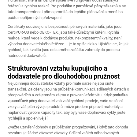
viditelností, která umožňuje spolehlivé fungování dodavatelských
řetězců s rychlou reakcí. Pro
poduška z paměťové pěny
zákazníka se
tato transparentnost přímo promítá do lepšího plánování a menšího
počtu nepříjemných překvapení.
Certifikáty související s bezpečností pěnových materiálů, jako jsou
CertiPUR-US nebo OEKO-TEX, jsou také důležitými kritérii. Rychlá
reakce, která vede k dodávce produktu nekonzistentní kvality, není
výhodou dodavatelského řetězce – je to spíše riziko. Ujistěte se, že jak
rychlost, tak kvalita jsou od samého začátku zahrnuty do procesu
hodnocení dodavatelů.
Strukturování vztahu kupujícího a
dodavatele pro dlouhodobou pružnost
Nejúčinnější dodavatelské vztahy pro malé šarže nejsou čistě
transakční. Založeny jsou na průběžné komunikaci, sdílených datech o
předpovědích a vzájemném zájmu o provozní efektivitu. Když
poduška
z paměťové pěny
dodavatel zná vaši rychlost prodeje, vaše sezónní
vzory a váš plán vývoje produktů, může předem připravit materiály a
naplánovat výrobní kapacity tak, aby byly vaše doplňovací cykly ještě
rychlejší a spolehlivější.
Zvažte uzavření dohody o průběžném prognózování, i když tato dohoda
nezahrnuje žádné závazné závazky. Sdílení vašich odhadovaných