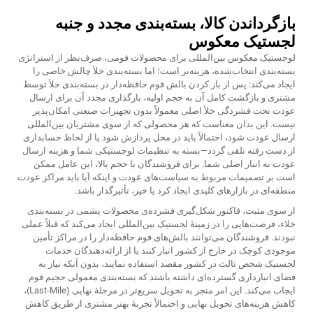
بازگرداندن کالا، بسته‌بندی مجدد و جنبه
لجستیک معکوس
لوجستیک معکوس بین‌المللی برای محصولات فومی، صرف‌نظر از استراتژی
بسته‌بندی انتخاب‌شده، هزینه‌بر است؛ اما بسته‌بندی خلأ چالش خاصی را
ایجاد می‌کند: پس از باز کردن بالش فوم حافظه‌دار در بسته‌بندی خلأ توسط
مشتری و بازگشت کامل آن به حجم اولیه، بارگذاری مجدد آن برای ارسال
عودت تحت فشردگی خلأ اصلی معمولاً بدون تجهیزات صنعتی امکان‌پذیر
نیست. این بدان معناست که هر محصولی که از سوی مشتریان بین‌المللی
ارسال عودت شود، احتمالاً باید در محل پردازش شود یا از لحاظ حسابداری
از دست رفته تلقی گردد—بسته به تنظیمات لوجستیکی شما و هزینه ارسال
عودت به انبار اصلی شما. برای فروشندگان با حجم بالا، این عامل ممکن
است بر تصمیمات مربوط به سیاست‌های عودت و اینکه آیا باید مراکز عودت
منطقه‌ای در بازارهای کلیدی ایجاد کرد یا خیر، تأثیرگذار باشد.
از سوی مثبت، فاکتور شکل‌گیری فشرده‌ی محصولات پشمی در بسته‌بندی
خلاء، فرصت‌هایی را در زمینهٔ لجستیک بین‌المللی ایجاد می‌کند که قبلاً عملی
نبودند. فروشندگان می‌توانند بالش‌های فوم حافظه‌دار را در مراکز تأمین
موجودی کوچک در خارج از کشور انبار کنند یا از ارائه‌دهندگان خدمات
لجستیک شخص ثالث در کشور مقصد استفاده نمایند، بدون آنکه نیاز به
فضای انبارداری گسترده‌ای داشته باشند که بسته‌بندی معمولی حجیم فوم
ایجاب می‌کند. این امر منجر به تحویل سریع‌تر در مرحلهٔ نهایی (Last-Mile)،
کاهش هزینه‌های تحویل نهایی و احتمالاً تجربهٔ بهتر مشتری از طریق کاهش