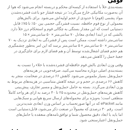
فومی
بسته‌بندی خلأ با استفاده از کیسه‌ای محکم و دربسته انجام می‌شود که هوا از
آن به‌صورت مکانیکی خارج می‌گردد؛ در نتیجه فشار جو باعث فشرده‌شدن
مواد پشمی (فوم) تا حدودی از حجم اولیه‌اش می‌شود. برای بالش‌های
معمولی از نوع فوم حافظه، نسبت فشردگی حجمی بین ۵۰٪ تا ۷۵٪ قابل
دستیابی است که این مقدار بستگی به چگالی فوم و استحکام درز خلأ دارد.
بالشی که در ابتدا ابعادی معادل ۷۰ سانتی‌متر × ۵۰ سانتی‌متر × ۱۵
سانتی‌متر داشته است، ممکن است پس از فشردگی به ابعادی نزدیک به ۷۰
سانتی‌متر × ۵۰ سانتی‌متر × ۵ سانتی‌متر برسد که این امر به‌طور چشمگیری
هم حجم فضای اشغال‌شده توسط آن و هم فضای لازم برای جای‌گیری در
جعبهٔ حمل را کاهش می‌دهد.
وقتی وزن ابعادی بالش فوم حافظه‌ای فشرده‌شده با خلاء را نسبت به
بسته‌بندی اصلی دوباره محاسبه می‌کنید، صرفه‌جویی در هزینه‌های
حمل‌ونقل بسیار ملموس می‌شود. کاهش ۶۶ درصدی در ضخامت، منجر به
کاهش ۶۶ درصدی در حجم و در نتیجه کاهش متناسبی در هزینه‌های مربوط به
وزن ابعادی می‌گردد. بسته به حامل حمل‌ونقل و مسیر تجاری، پیش‌بینی
کاهش هزینه‌های حمل‌ونقل در محدوده ۲۵ تا ۴۰ درصد به ازای هر واحد کاملاً
منطقی است؛ به‌ویژه برای محموله‌های ارسال سریع هوایی و سبک‌هایی
مانند ePacket که در آنها صورتحساب بر اساس وزن ابعادی شدیدترین
است. رقم ۳۰ درصدی که معمولاً در صنعت ذکر می‌شود، قابل‌دستیابی است
اما باید با ابعاد دقیق محصول شما و توافق‌نامه‌های منعقده با حامل‌های
حمل‌ونقل اعتبارسنجی شود.