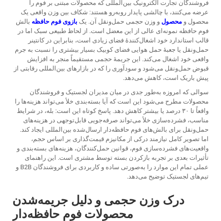
فروشندگان تجارت الکترونیک بین‌المللی که محصولات مبتنی بر فوم را
عرضه می‌کنند، با چالشی پایدار روبه‌رو هستند: شکاف بین وزن واقعی یک
محصول و
محصول
و وزن حجمی حمل‌ونقل آن. یک
بازوی فوم حافظه
بالش
فوم حافظه نمونه‌ای عالی از این معضل است. از لحاظ طبیعی سبک اما در
قالب استاندارد خود اشغال‌کنندهٔ فضای زیادی است، بنابراین در کانتینر
حمل‌ونقل یا جعبهٔ حمل هوایی فضای کوبیک بسیار بیشتری را نسبت به جرم
واقعی خود اشغال می‌کند. این جریمهٔ حجمی مستقیماً منجر به افزایش
قبوض حمل‌ونقل می‌شود و سودآوری را که در بازارهای بین‌المللی رقابتی از
پیش باریک است، کاهش می‌دهد.
سوالی که امروزه به‌طور جدی در میان مدیران لجستیک و فروشندگان
محصولات مطرح می‌شود این است که آیا بسته‌بندی خلأ می‌تواند هزینه‌ها را
واقعاً تا ۳۰ درصد یا بیشتر کاهش دهد. پاسخ کوتاه این است: بله، در شرایط
مناسب، فشرده‌سازی خلأ می‌تواند صرفه‌جویی قابل‌توجهی در هزینه‌های
حمل‌ونقل برای بالش‌های فوم حافظه‌دار ارسال‌شده بین‌المللی ایجاد کند.
اما تصویر کامل نیازمند درکی از مکانیزم قیمت‌گذاری بر اساس حجم،
واقعیت‌های فشرده‌سازی فوم، قوانین حمل‌کنندگان، هزینه‌های بسته‌بندی و
تأثیرات بعدی بر تجربه بازکردن بسته توسط مشتری است. این راهنمای
عملی تمام این موارد را به‌صورتی ساده و کاربردی برای فروشندگان B2B و
تیم‌های لجستیک توضیح می‌دهد.
درک وزن حجمی و دلیل جریمه‌شدن
محصولات فوم حافظه‌دار