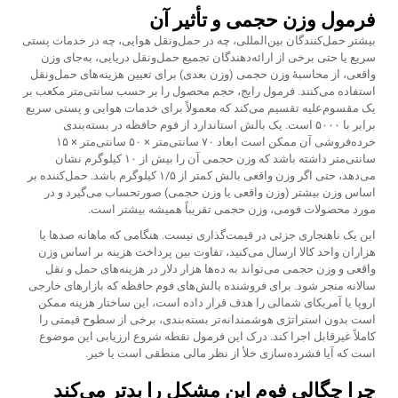
فرمول وزن حجمی و تأثیر آن
بیشتر حمل‌کنندگان بین‌المللی، چه در حمل‌ونقل هوایی، چه در خدمات پستی
سریع یا حتی برخی از ارائه‌دهندگان تجمیع حمل‌ونقل دریایی، به‌جای وزن
واقعی، از محاسبهٔ وزن حجمی (وزن بعدی) برای تعیین هزینه‌های حمل‌ونقل
استفاده می‌کنند. فرمول رایج، حجم محصول را بر حسب سانتی‌متر مکعب بر
یک مقسوم‌علیه تقسیم می‌کند که معمولاً برای خدمات هوایی و پستی سریع
برابر با ۵۰۰۰ است. یک بالش استاندارد از فوم حافظه در بسته‌بندی
خرده‌فروشی آن ممکن است ابعاد ۷۰ سانتی‌متر × ۵۰ سانتی‌متر × ۱۵
سانتی‌متر داشته باشد که وزن حجمی آن را بیش از ۱۰ کیلوگرم نشان
می‌دهد، حتی اگر وزن واقعی بالش کمتر از ۱/۵ کیلوگرم باشد. حمل‌کننده بر
اساس وزن بیشتر (وزن واقعی یا وزن حجمی) صورتحساب می‌گیرد و در
مورد محصولات فومی، وزن حجمی تقریباً همیشه بیشتر است.
این یک ناهنجاری جزئی در قیمت‌گذاری نیست. هنگامی که ماهانه صدها یا
هزاران واحد کالا ارسال می‌کنید، تفاوت بین پرداخت هزینه بر اساس وزن
واقعی و وزن حجمی می‌تواند به ده‌ها هزار دلار در هزینه‌های حمل و نقل
سالانه منجر شود. برای فروشنده بالش‌های فوم حافظه که بازارهای خارجی
اروپا یا آمریکای شمالی را هدف قرار داده است، این ساختار هزینه ممکن
است بدون استراتژی هوشمندانه‌تر بسته‌بندی، برخی از سطوح قیمتی را
کاملاً غیرقابل اجرا کند. درک این فرمول نقطه شروع ارزیابی این موضوع
است که آیا فشرده‌سازی خلأ از نظر مالی منطقی است یا خیر.
چرا چگالی فوم این مشکل را بدتر می‌کند