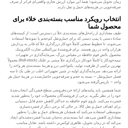
زمان تحویل می‌شود؛ همهٔ این موارد ارزش تجاری واقعی‌ای فراتر از صرف
صرفه‌جویی در هزینه‌های حمل و نقل دارند.
انتخاب رویکرد مناسب بسته‌بندی خلاء برای
محصول شما
طیف معناداری از راه‌حل‌های بسته‌بندی خلأ در دسترس است؛ از کیسه‌های
سادهٔ دستی با پمپ دستی که برای حمل‌ونقل کم‌حجم یا نمونه‌ها استفاده
می‌شوند، تا خطوط صنعتی کاملاً خودکار درزگذاری خلأ که قادر به پردازش
هزاران واحد در روز هستند. برای فروشندهٔ بین‌المللی تجارت الکترونیک
محصول بالش فوم حافظه در مقیاس بزرگ، سرمایه‌گذاری در تجهیزات
نیمه‌خودکار یا کاملاً خودکار درزگذاری خلأ مبتنی بر غلتک (Roll-stock) معمولاً
بهترین ترکیبی از ظرفیت تولید، یکنواختی درز و هزینهٔ بسته‌بندی هر واحد را
ارائه می‌دهد. سرمایه‌گذاری اولیه در چنین تجهیزاتی اغلب در طی یک تا سه
فصل حمل‌ونقل — بسته به حجم و صرفه‌جویی حاصل‌شده در هزینهٔ حمل هر
واحد — بازپس‌گرفته می‌شود.
شما همچنین باید پیامدهای ارائهٔ خرده‌فروشی سطح فشردگی انتخاب‌شدهٔ
خود را در نظر بگیرید. برخی از فروشندگان محصولات خود را به‌طور شدید
فشرده می‌کنند.
بازوی فوم حافظه
به حداکثر کاهش حجم قابل دستیابی
برای اهداف حمل و نقل کالا، در حالی که برخی دیگر از فشرده‌سازی
متوسطی استفاده می‌کنند که همچنان هزینه‌های حمل و نقل را به‌طور
معناداری کاهش می‌دهد، اما بسته‌بندی نه‌چنان شدیداً فشرده‌شده‌ای ایجاد
می‌کند که در زمان تحویل، ظاهری لوکس‌تر داشته باشد. تعادل مناسب