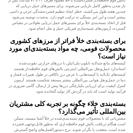
بالش فوم حافظه‌دار فشرده‌شده با خلأ معمولاً ظرف ۲۴ تا ۷۲ ساعت پس از
باز شدن به‌طور کامل بازیابی می‌شوند. برای مسیرهای حمل دریایی که
چندین هفته طول می‌کشند، خطر ایجاد تنظیم فشرده‌شدگی جزئی و دائمی
بیشتر است و این امر بستگی به ترکیب فوم دارد. به‌شدت توصیه می‌شود
قبل از اتخاذ بسته‌بندی خلأ برای مسیرهای حمل دریایی طولانی در مقیاس
گسترده، آزمون‌های شبیه‌سازی فیزیکی حمل و نقل انجام شود.
برای بسته‌بندی خلأ فراتر از مرزهای کشوری
محصولات فومی، چه مواد بسته‌بندی‌ای مورد
نیاز است؟
کیسه‌های مانع چندلایه نایلون-پلی‌اتیلن با درزهای حرارتی تقویت‌شده
استاندارد حمل‌ونقل بین‌المللی اینترنتی بالش‌های فوم حافظه‌دار هستند.
کیسه‌های تک‌لایه یا کیسه‌هایی با عرض درز ناکافی در طول تغییرات فشار و
دما در حمل‌ونقل هوایی بین‌المللی بیشتر مستعد شکست هستند. آزمون
کنترل کیفیت برای ارزیابی یکپارچگی درزها پیش از ارسال، گامی ضروری در
فرآیند تولید است که باید در گردش کار تولید گنجانده شود.
بسته‌بندی خلاء چگونه بر تجربه کلی مشتریان
بین‌المللی تأثیر می‌گذارد؟
مشتریانی که با محصولات فوم بسته‌بندی‌شده در خلأ آشنا نیستند، ممکن
است هنگام دریافت بالش فوم حافظه‌داری که به‌طور قابل‌توجهی فشرده
شده است، متعجب یا نگران شوند. درج دستورالعمل‌های واضح گسترش