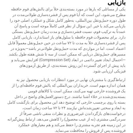
بازیابی
یکی از مسائلی که بارها در مورد بسته‌بندی خلأ برای بالش‌های فوم حافظه
مطرح می‌شود، این است که آیا فوم پس از فشرده‌سازی طولانی‌مدت در
طول دوره حمل‌ونقل بین‌المللی، به‌طور کامل شکل و عملکرد اصلی خود را
بازیابی می‌کند یا خیر. این سؤال از نظر فنی کاملاً موجه است و پاسخ آن
عمدتاً به ترکیب فوم، نسبت فشرده‌سازی و مدت زمان حمل‌ونقل بستگی
دارد. برای محصولات فوم حافظه با سلول‌های باز استاندارد، بازیابی کامل
پس از فشرده‌سازی خلأ به مدت تا ۷۲ ساعت در حین حمل‌ونقل معمولاً قابل
اعتماد است. اما در مواردی که مدت حمل‌ونقل طولانی‌تر باشد—به‌ویژه در
مسیرهای حمل‌ونقل دریایی که ممکن است از سه تا شش هفته طول بکشد
—احتمال ایجاد تغییر دائمی در ابعاد (Compression Set) افزایش می‌یابد و
باید پیش از اجرای گسترده این روش بسته‌بندی، از طریق آزمون‌های
فیزیکی ارزیابی شود.
ارتباط‌گیری با مشتریان نهایی در مورد انتظارات بازیابی محصول نیز به
همان اندازه مهم است. خریداران بین‌المللی که بالش فوم حافظه‌ای را از
یک فروشنده خارجی تهیه می‌کنند، ممکن است با کالاهای فومی
بسته‌بندی‌شده در خلاء آشنا نباشند. درج دستورالعمل‌های واضح در داخل
بسته یا روی برچسب خارجی که توضیح دهد این محصول برای بازگشت کامل
به ابعاد و سختی تعیین‌شده‌اش نیازمند ۲۴ تا ۷۲ ساعت زمان است،
درخواست‌های بازگرداندن غیرضروری و نظرات منفی ناشی صرفاً از
سردرگمی مشتری (نه از عیب محصول) را کاهش می‌دهد. ارتباط پیش‌گیرانه
در این زمینه هم تجربه مشتری را حفظ می‌کند و هم معیارهای عملکرد
فروشنده پس از فروش را محافظت می‌نماید.