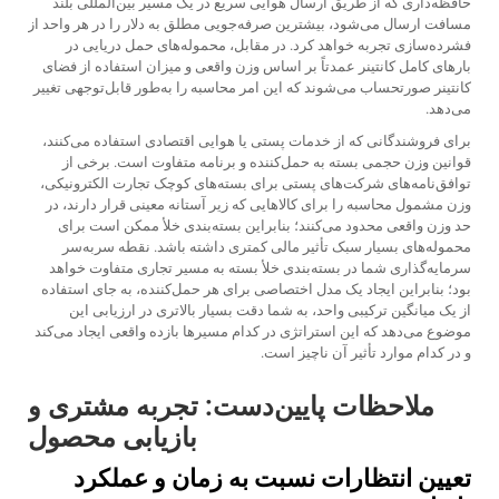
حافظه‌داری که از طریق ارسال هوایی سریع در یک مسیر بین‌المللی بلند
مسافت ارسال می‌شود، بیشترین صرفه‌جویی مطلق به دلار را در هر واحد از
فشرده‌سازی تجربه خواهد کرد. در مقابل، محموله‌های حمل دریایی در
بارهای کامل کانتینر عمدتاً بر اساس وزن واقعی و میزان استفاده از فضای
کانتینر صورتحساب می‌شوند که این امر محاسبه را به‌طور قابل‌توجهی تغییر
می‌دهد.
برای فروشندگانی که از خدمات پستی یا هوایی اقتصادی استفاده می‌کنند،
قوانین وزن حجمی بسته به حمل‌کننده و برنامه متفاوت است. برخی از
توافق‌نامه‌های شرکت‌های پستی برای بسته‌های کوچک تجارت الکترونیکی،
وزن مشمول محاسبه را برای کالاهایی که زیر آستانه معینی قرار دارند، در
حد وزن واقعی محدود می‌کنند؛ بنابراین بسته‌بندی خلأ ممکن است برای
محموله‌های بسیار سبک تأثیر مالی کمتری داشته باشد. نقطه سربه‌سر
سرمایه‌گذاری شما در بسته‌بندی خلأ بسته به مسیر تجاری متفاوت خواهد
بود؛ بنابراین ایجاد یک مدل اختصاصی برای هر حمل‌کننده، به جای استفاده
از یک میانگین ترکیبی واحد، به شما دقت بسیار بالاتری در ارزیابی این
موضوع می‌دهد که این استراتژی در کدام مسیرها بازده واقعی ایجاد می‌کند
و در کدام موارد تأثیر آن ناچیز است.
ملاحظات پایین‌دست: تجربه مشتری و
بازیابی محصول
تعیین انتظارات نسبت به زمان و عملکرد