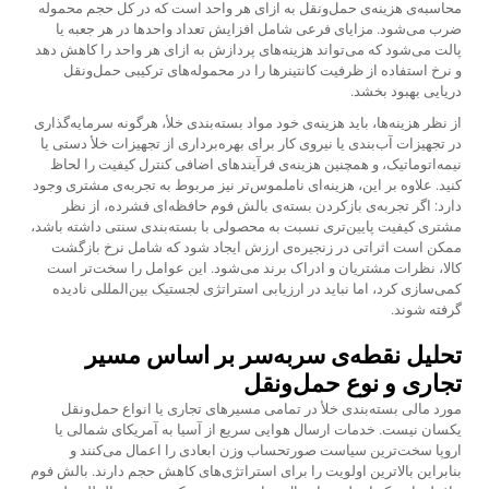
محاسبه‌ی هزینه‌ی حمل‌ونقل به ازای هر واحد است که در کل حجم محموله
ضرب می‌شود. مزایای فرعی شامل افزایش تعداد واحدها در هر جعبه یا
پالت می‌شود که می‌تواند هزینه‌های پردازش به ازای هر واحد را کاهش دهد
و نرخ استفاده از ظرفیت کانتینرها را در محموله‌های ترکیبی حمل‌ونقل
دریایی بهبود بخشد.
از نظر هزینه‌ها، باید هزینه‌ی خود مواد بسته‌بندی خلأ، هرگونه سرمایه‌گذاری
در تجهیزات آب‌بندی یا نیروی کار برای بهره‌برداری از تجهیزات خلأ دستی یا
نیمه‌اتوماتیک، و همچنین هزینه‌ی فرآیندهای اضافی کنترل کیفیت را لحاظ
کنید. علاوه بر این، هزینه‌ای ناملموس‌تر نیز مربوط به تجربه‌ی مشتری وجود
دارد: اگر تجربه‌ی بازکردن بسته‌ی بالش فوم حافظه‌ای فشرده، از نظر
مشتری کیفیت پایین‌تری نسبت به محصولی با بسته‌بندی سنتی داشته باشد،
ممکن است اثراتی در زنجیره‌ی ارزش ایجاد شود که شامل نرخ بازگشت
کالا، نظرات مشتریان و ادراک برند می‌شود. این عوامل را سخت‌تر است
کمی‌سازی کرد، اما نباید در ارزیابی استراتژی لجستیک بین‌المللی نادیده
گرفته شوند.
تحلیل نقطه‌ی سربه‌سر بر اساس مسیر
تجاری و نوع حمل‌ونقل
مورد مالی بسته‌بندی خلأ در تمامی مسیرهای تجاری یا انواع حمل‌ونقل
یکسان نیست. خدمات ارسال هوایی سریع از آسیا به آمریکای شمالی یا
اروپا سخت‌ترین سیاست صورتحساب وزن ابعادی را اعمال می‌کنند و
بنابراین بالاترین اولویت را برای استراتژی‌های کاهش حجم دارند. بالش فوم