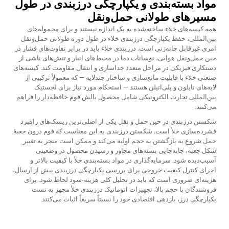
مواد بسته‌بندی و یکپارچگی درزبندی در طول
مسیرهای طولانی حمل‌ونقل
همه کیسه‌های خلاء ساخته‌شده به یک اندازه نیستند و برای محموله‌های
بین‌المللی، حفظ یکپارچگی درزبندی خلاء در طول دوره طولانی حمل‌ونقل
امری غیرقابل چانه‌زنی است. درزبندی خلاء باید در برابر تفاوت‌های فشار در
حین حمل‌ونقل هوایی، نوسانات دما در محیط‌های انبار و تنش‌های ناشی از
دستکاری فیزیکی در مراحل متعدد جداسازی و انتقال مقاومت کند. کیسه‌های
صنعتی خلاء با قابلیت مانع‌سازی و ساختار چندلایه — که معمولاً ترکیبی از
لایه‌های نایلون و پلی‌اتیلن هستند — استحکام مورد نیاز برای لجستیک
بین‌المللی تجارت الکترونیکی شامل محصول بالش فوم حافظه‌دار را فراهم
می‌کنند.
شکستن درزبندی در حین حمل و نقل یکی از اصلی‌ترین ریسک‌های راهبرد
فشرده‌سازی خلأ است. شکستن درزبندی به این معناست که فوم درون جعبهٔ
حمل شروع به بازگشتن به حجم اولیه می‌کند و ممکن است منجر به تغییر
شکل جعبه، جابه‌جایی بسته‌های مجاور و رسیدن محصول در وضعیتی
آسیب‌دیده شود. سرمایه‌گذاری در مواد بسته‌بندی خلأ با کیفیت بالاتر و
اجرای کنترل کیفیت خروجی برای بررسی یکپارچگی درزبندی پیش از ارسال،
هزینه‌ای ضروری است که باید در تحلیل کلی هزینه-سود لحاظ شود. برای
فروشندگان با حجم بالا، تجهیزات اتوماتیک درزبندی خلأ مجهز به تست
یکپارچگی درز، بازدهی اقتصادی خود را نسبتاً سریعاً اثبات می‌کنند.